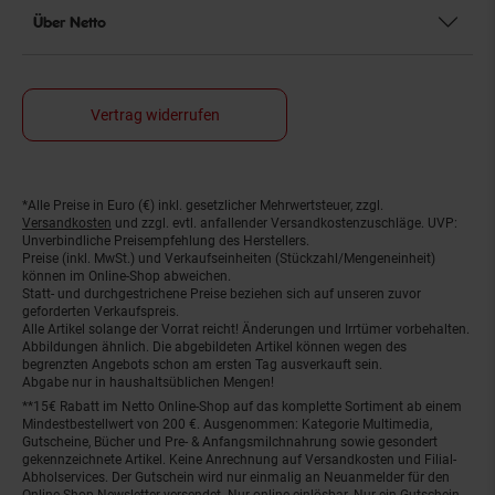
Über Netto
Vertrag widerrufen
*Alle Preise in Euro (€) inkl. gesetzlicher Mehrwertsteuer, zzgl.
Fußnoten
Versandkosten
und zzgl. evtl. anfallender Versandkostenzuschläge. UVP:
Unverbindliche Preisempfehlung des Herstellers.
Preise (inkl. MwSt.) und Verkaufseinheiten (Stückzahl/Mengeneinheit)
können im Online-Shop abweichen.
Statt- und durchgestrichene Preise beziehen sich auf unseren zuvor
geforderten Verkaufspreis.
Alle Artikel solange der Vorrat reicht! Änderungen und Irrtümer vorbehalten.
Abbildungen ähnlich. Die abgebildeten Artikel können wegen des
begrenzten Angebots schon am ersten Tag ausverkauft sein.
Abgabe nur in haushaltsüblichen Mengen!
**15€ Rabatt im Netto Online-Shop auf das komplette Sortiment ab einem
Mindestbestellwert von 200 €. Ausgenommen: Kategorie Multimedia,
Gutscheine, Bücher und Pre- & Anfangsmilchnahrung sowie gesondert
gekennzeichnete Artikel. Keine Anrechnung auf Versandkosten und Filial-
Abholservices. Der Gutschein wird nur einmalig an Neuanmelder für den
Online-Shop-Newsletter versendet. Nur online einlösbar. Nur ein Gutschein