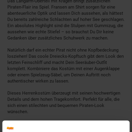
Das Langarm-Oberteil mit Kragen bringt zusätzlichen
Piraten-Flair ins Spiel. Fransen am Shirt sorgen für eine
abenteuerliche Optik und lassen Dich aussehen, als hättest
Du bereits zahlreiche Schlachten auf hoher See geschlagen.
Ein absolutes Highlight sind die Stulpen mit Gummizug, die
aussehen wie echte Stiefel – so brauchst Du Dir keine
Gedanken über zusätzliches Schuhwerk zu machen.
Natürlich darf ein echter Pirat nicht ohne Kopfbedeckung
losziehen! Das coole Dreiecks-Kopftuch gibt dem Look den
letzten Feinschliff und macht Dein Seeräuber-Outfit
komplett. Kombiniere das Kostüm mit einer Augenklappe
oder einem Spielzeug-Säbel, um Deinen Auftritt noch
authentischer wirken zu lassen.
Dieses Herrenkostüm überzeugt mit seinen hochwertigen
Details und dem hohen Tragekomfort. Perfekt für alle, die
sich einen stilechten und bequemen Piraten-Look
wünschen.
Material: 100 % Polyester