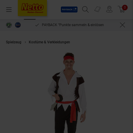
Payback
Prospekte
0
Arti
Menü
Suchfeld einblenden
Filiale finden
Warenkorb
PAYBACK °Punkte sammeln & einlösen
Spielzeug
Kostüme & Verkleidungen
tectake® Herrenkostüm Pirat Kapi