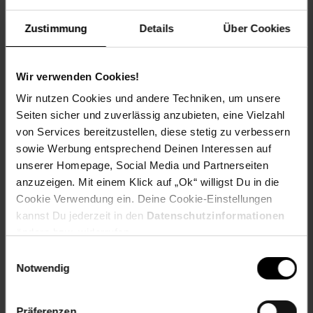
Highlights
Zustimmung
Details
Über Cookies
Bequeme Jersey-Stretch-Hose mit Gummizug
Langarm-Oberteil mit Kragen und Fransen am
Shirtende
Wir verwenden Cookies!
Cooles Dreiecks-Kopftuch
Tolle Weste in Velourslederoptik
Wir nutzen Cookies und andere Techniken, um unsere
Stulpen mit Gummizug, die aussehen wie echte Stiefel
Seiten sicher und zuverlässig anzubieten, eine Vielzahl
Farbe: schwarz
von Services bereitzustellen, diese stetig zu verbessern
sowie Werbung entsprechend Deinen Interessen auf
Lieferumfang
unserer Homepage, Social Media und Partnerseiten
anzuzeigen. Mit einem Klick auf „Ok“ willigst Du in die
Hose
Cookie Verwendung ein. Deine Cookie-Einstellungen
Oberteil
kannst Du jederzeit in den
Datenschutzinformationen
Kopftuch
ändern bzw. widerrufen.
Weste
Stulpen
Einwilligungsauswahl
Notwendig
Schuhe und Spielzeugsäbel sind nicht im Lieferumfang
enthalten.
Präferenzen