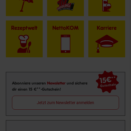
Rezeptwelt
NettoKOM
Karriere
15€
**
Newsletter Anmeldung
Abonniere unseren
Newsletter
und sichere
Gutschein
dir einen 15 €**-Gutschein!
Jetzt zum Newsletter anmelden