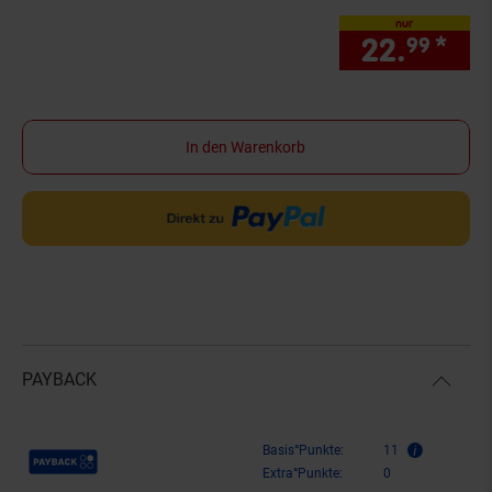
nur
22.
*
nur
99
In den Warenkorb
PAYBACK
Payback Punkte
Basis°Punkte:
11
Extra°Punkte:
0