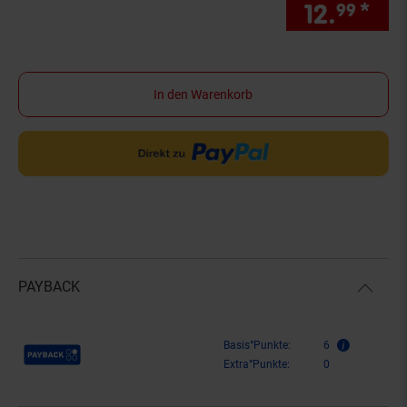
12.
*
nur
99
In den Warenkorb
PAYBACK
Payback Punkte
Basis°Punkte:
6
Extra°Punkte:
0