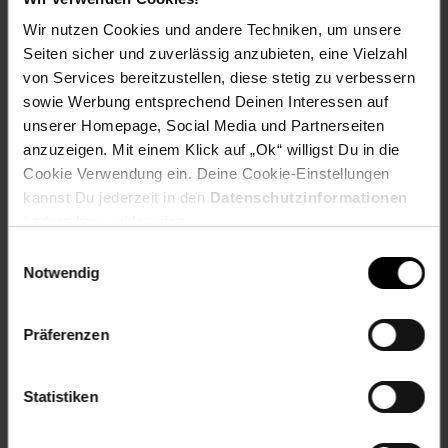
Langarmhemd mit Knopfleiste
Zweifarbiges Karomuster in großem Format
Wir nutzen Cookies und andere Techniken, um unsere
Zwei Brusttaschen zum Verschließen
Seiten sicher und zuverlässig anzubieten, eine Vielzahl
Leicht und angenehm zu tragen
von Services bereitzustellen, diese stetig zu verbessern
Bestens geeignet für viele Outfits und Anlässe
sowie Werbung entsprechend Deinen Interessen auf
Farbe: rot/weiß
unserer Homepage, Social Media und Partnerseiten
anzuzeigen. Mit einem Klick auf „Ok“ willigst Du in die
Lieferumfang
Cookie Verwendung ein. Deine Cookie-Einstellungen
kannst Du jederzeit in den
Datenschutzinformationen
Hemd
ändern bzw. widerrufen.
Artikelnummer: 2720468000
Einwilligungsauswahl
EAN: 4061173041869
Notwendig
Artikel gehört zur Kategorie:
Jungs
Präferenzen
Versandinformationen
Statistiken