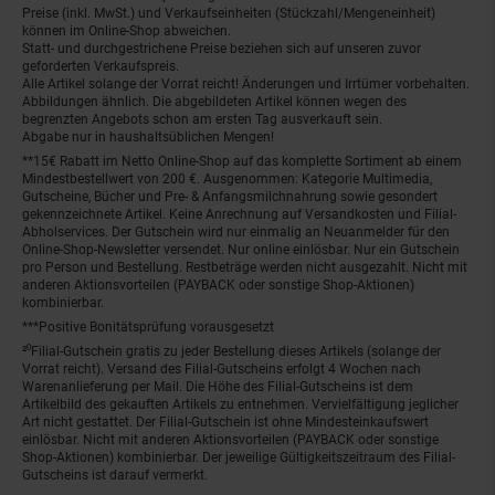
Preise (inkl. MwSt.) und Verkaufseinheiten (Stückzahl/Mengeneinheit)
können im Online-Shop abweichen.
Statt- und durchgestrichene Preise beziehen sich auf unseren zuvor
geforderten Verkaufspreis.
Alle Artikel solange der Vorrat reicht! Änderungen und Irrtümer vorbehalten.
Abbildungen ähnlich. Die abgebildeten Artikel können wegen des
begrenzten Angebots schon am ersten Tag ausverkauft sein.
Abgabe nur in haushaltsüblichen Mengen!
**15€ Rabatt im Netto Online-Shop auf das komplette Sortiment ab einem
Mindestbestellwert von 200 €. Ausgenommen: Kategorie Multimedia,
Gutscheine, Bücher und Pre- & Anfangsmilchnahrung sowie gesondert
gekennzeichnete Artikel. Keine Anrechnung auf Versandkosten und Filial-
Abholservices. Der Gutschein wird nur einmalig an Neuanmelder für den
Online-Shop-Newsletter versendet. Nur online einlösbar. Nur ein Gutschein
pro Person und Bestellung. Restbeträge werden nicht ausgezahlt. Nicht mit
anderen Aktionsvorteilen (PAYBACK oder sonstige Shop-Aktionen)
kombinierbar.
***Positive Bonitätsprüfung vorausgesetzt
²⁰Filial-Gutschein gratis zu jeder Bestellung dieses Artikels (solange der
Vorrat reicht). Versand des Filial-Gutscheins erfolgt 4 Wochen nach
Warenanlieferung per Mail. Die Höhe des Filial-Gutscheins ist dem
Artikelbild des gekauften Artikels zu entnehmen. Vervielfältigung jeglicher
Art nicht gestattet. Der Filial-Gutschein ist ohne Mindesteinkaufswert
einlösbar. Nicht mit anderen Aktionsvorteilen (PAYBACK oder sonstige
Shop-Aktionen) kombinierbar. Der jeweilige Gültigkeitszeitraum des Filial-
Gutscheins ist darauf vermerkt.