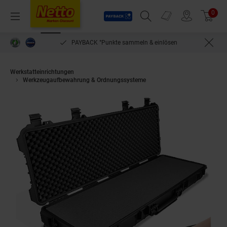
Payback
Prospekte
0
Arti
Menü
Suchfeld einblenden
Filiale finden
Warenkorb
PAYBACK °Punkte sammeln & einlösen
Werkstatteinrichtungen
Werkzeugaufbewahrung & Ordnungssysteme
tectake® Gewehrkoffer, a