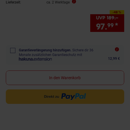
Lieferzeit:
ca. 2 Werktage
-48 %
Sie Sparen 48 Proze
UVP
189.–
UVP 
97.
*
Sie
99
Garantieverlängerung hinzufügen.
Sichere dir 36
Monate zusätzlichen Garantieschutz mit
12,99 €
In den Warenkorb