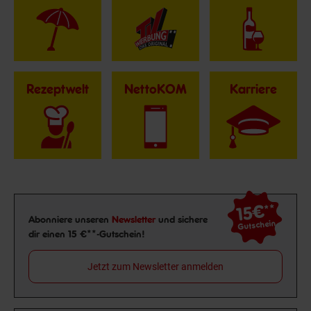
Rezeptwelt
NettoKOM
Karriere
15€
**
Newsletter Anmeldung
Abonniere unseren
Newsletter
und sichere
Gutschein
dir einen 15 €**-Gutschein!
Jetzt zum Newsletter anmelden