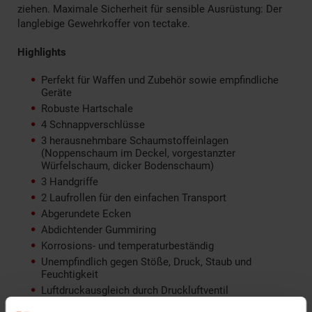
ziehen. Maximale Sicherheit für sensible Ausrüstung: Der
langlebige Gewehrkoffer von tectake.
Highlights
Perfekt für Waffen und Zubehör sowie empfindliche
Geräte
Robuste Hartschale
4 Schnappverschlüsse
3 herausnehmbare Schaumstoffeinlagen
(Noppenschaum im Deckel, vorgestanzter
Würfelschaum, dicker Bodenschaum)
3 Handgriffe
2 Laufrollen für den einfachen Transport
Abgerundete Ecken
Abdichtender Gummiring
Korrosions- und temperaturbeständig
Unempfindlich gegen Stöße, Druck, Staub und
Feuchtigkeit
Luftdruckausgleich durch Druckluftventil
2 Ösen für Vorhängeschlösser