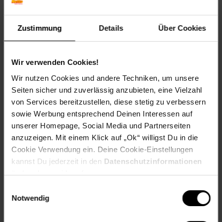
Farbe: schwarz
Zustimmung
Details
Über Cookies
Technische Details
Totalmaße (LxBxH): ca. 113,5 x 41 x 16 cm
Innenmaße (LxBxH): ca. 106 x 34,5 x 13,5 cm
Wir verwenden Cookies!
Noppenschaum (LxBxH): ca. 105,5 x 34 x 4,5 cm
Wir nutzen Cookies und andere Techniken, um unsere
Würfelschaum (LxBxH): ca. 106,5 x 35 x 4,5 cm
Seiten sicher und zuverlässig anzubieten, eine Vielzahl
Bodenschaum (LxBxH): ca. 105 x 34 x 4 cm
von Services bereitzustellen, diese stetig zu verbessern
Schutzklasse: IP55
sowie Werbung entsprechend Deinen Interessen auf
Temperaturbereich: -20 °C bis + 85 °C
unserer Homepage, Social Media und Partnerseiten
Volumen: 48,5 l
anzuzeigen. Mit einem Klick auf „Ok“ willigst Du in die
Laufrollen Breite/Durchmesser: ca. 3 cm/3,5 cm
Cookie Verwendung ein. Deine Cookie-Einstellungen
Belastbarkeit: 40 kg
kannst Du jederzeit in den
Datenschutzinformationen
Gewicht: 10,1 kg
ändern bzw. widerrufen.
Material: Polypropylen
Einwilligungsauswahl
Lieferumfang
Notwendig
Gewehrkoffer inkl. 3 Schaumstoffeinlagen