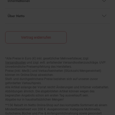
Über Netto
Vertrag widerrufen
*Alle Preise in Euro (€) inkl. gesetzlicher Mehrwertsteuer, zzgl.
Fußnoten
Versandkosten
und zzgl. evtl. anfallender Versandkostenzuschläge. UVP:
Unverbindliche Preisempfehlung des Herstellers.
Preise (inkl. MwSt.) und Verkaufseinheiten (Stückzahl/Mengeneinheit)
können im Online-Shop abweichen.
Statt- und durchgestrichene Preise beziehen sich auf unseren zuvor
geforderten Verkaufspreis.
Alle Artikel solange der Vorrat reicht! Änderungen und Irrtümer vorbehalten.
Abbildungen ähnlich. Die abgebildeten Artikel können wegen des
begrenzten Angebots schon am ersten Tag ausverkauft sein.
Abgabe nur in haushaltsüblichen Mengen!
**15€ Rabatt im Netto Online-Shop auf das komplette Sortiment ab einem
Mindestbestellwert von 200 €. Ausgenommen: Kategorie Multimedia,
Gutscheine, Bücher und Pre- & Anfangsmilchnahrung sowie gesondert