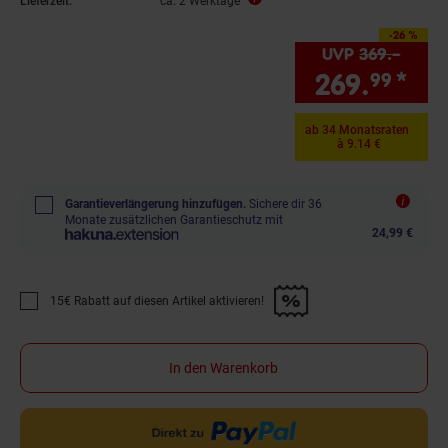
Lieferzeit:
ca. 2 Werktage
-26 %
Sie Sparen 26 Prozent,
UVP
369.–
UVP :
269.
*
Sie
99
ab 34 Monatsraten
à 9.14 €
Garantieverlängerung hinzufügen.
Sichere dir 36
Monate zusätzlichen Garantieschutz mit
24,99 €
15€ Rabatt auf diesen Artikel aktivieren!
Promotion "15€ Rabatt auf diesen Artikel aktivieren!" anwenden
In den Warenkorb