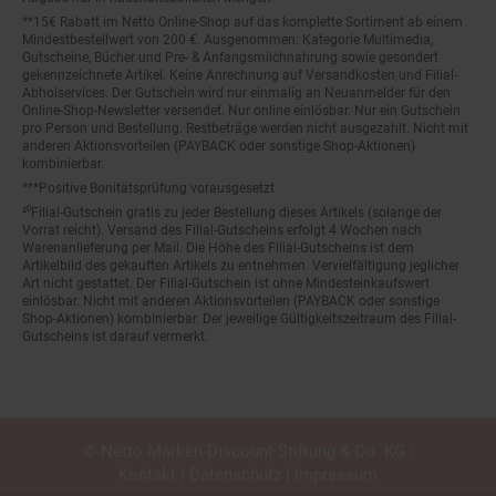
**15€ Rabatt im Netto Online-Shop auf das komplette Sortiment ab einem
Mindestbestellwert von 200 €. Ausgenommen: Kategorie Multimedia,
Gutscheine, Bücher und Pre- & Anfangsmilchnahrung sowie gesondert
gekennzeichnete Artikel. Keine Anrechnung auf Versandkosten und Filial-
Abholservices. Der Gutschein wird nur einmalig an Neuanmelder für den
Online-Shop-Newsletter versendet. Nur online einlösbar. Nur ein Gutschein
pro Person und Bestellung. Restbeträge werden nicht ausgezahlt. Nicht mit
anderen Aktionsvorteilen (PAYBACK oder sonstige Shop-Aktionen)
kombinierbar.
***Positive Bonitätsprüfung vorausgesetzt
²⁰Filial-Gutschein gratis zu jeder Bestellung dieses Artikels (solange der
Vorrat reicht). Versand des Filial-Gutscheins erfolgt 4 Wochen nach
Warenanlieferung per Mail. Die Höhe des Filial-Gutscheins ist dem
Artikelbild des gekauften Artikels zu entnehmen. Vervielfältigung jeglicher
Art nicht gestattet. Der Filial-Gutschein ist ohne Mindesteinkaufswert
einlösbar. Nicht mit anderen Aktionsvorteilen (PAYBACK oder sonstige
Shop-Aktionen) kombinierbar. Der jeweilige Gültigkeitszeitraum des Filial-
Gutscheins ist darauf vermerkt.
© Netto Marken-Discount Stiftung & Co. KG |
Kontakt
|
Datenschutz
|
Impressum