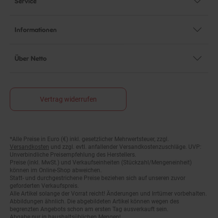
Informationen
Über Netto
Vertrag widerrufen
*Alle Preise in Euro (€) inkl. gesetzlicher Mehrwertsteuer, zzgl.
Fußnoten
Versandkosten
und zzgl. evtl. anfallender Versandkostenzuschläge. UVP:
Unverbindliche Preisempfehlung des Herstellers.
Preise (inkl. MwSt.) und Verkaufseinheiten (Stückzahl/Mengeneinheit)
können im Online-Shop abweichen.
Statt- und durchgestrichene Preise beziehen sich auf unseren zuvor
geforderten Verkaufspreis.
Alle Artikel solange der Vorrat reicht! Änderungen und Irrtümer vorbehalten.
Abbildungen ähnlich. Die abgebildeten Artikel können wegen des
begrenzten Angebots schon am ersten Tag ausverkauft sein.
Abgabe nur in haushaltsüblichen Mengen!