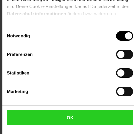
Seitenlehnen (TxH): ca. 48 x 42 cm
ein. Deine Cookie-Einstellungen kannst Du jederzeit in den
Sitzpolster (BxTxH): ca. 67 x 57 x 8 cm
Datenschutzinformationen
ändern bzw. widerrufen.
Rückenkissen (BxTxH): ca. 68 x 15 x 48 cm
Seitenkissen (BxTxH): ca. 50 x 15 x 47 cm
Seitentaschen (TxH): ca. 48 x 16,5 cm
Einwilligungsauswahl
Notwendig
Belastbarkeit je Sessel: 120 kg
Belastbarkeit Tisch: 60 kg
Gewicht linker Sessel: ca. 7,5 kg
Präferenzen
Gewicht rechter Sessel: ca. 8,7 kg
Gewicht Tisch: ca. 5,1 kg
Material: pulverbeschichtetes Aluminium,
Statistiken
Polypropylen, Polyurethan, Polyvinylchlorid, 100 %
Polyester, Stahl
Marketing
Lieferumfang
2 Sessel
Tisch
OK
3 Sitzpolster
2 Rückenkissen
2 Seitenkissen