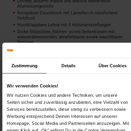
Leichte, äußerst stabile und absolut wetterfeste
Aluminiumgestelle
Kompakter Couchtisch mit Lamellen in natürlichem
Holzlook
Hochklappbare Lehne mit 5 Höheneinstellungen
Dicke Sitzpolster, Rücken- sowie Seitenkissen mit
wasserabweisenden, abnehmbaren sowie waschbaren
Bezügen
Hohe Armlehnen mit jeweils einer großen
Seitentasche
Einfacher Aufbau und schnelle Reinigung
Zustimmung
Details
Über Cookies
Farbe: anthrazit/grau
Technische Details
Wir verwenden Cookies!
Totalmaße (BxTxH): ca. 226 x 68 x 75 cm
Wir nutzen Cookies und andere Techniken, um unsere
Maße Sessel (BxTxH): ca. 79 x 68 x 75 cm
Seiten sicher und zuverlässig anzubieten, eine Vielzahl von
Maße Tisch (BxTxH): ca. 68 x 57 x 34,5 cm
Services bereitzustellen, diese stetig zu verbessern sowie
Je Sitzfläche (BxT): ca. 68 x 57,5 cm
Werbung entsprechend Deinen Interessen auf unserer
Höhe der 5-fach verstellbaren Lehne: ca. 0 - 44 cm
Homepage, Social Media und Partnerseiten anzuzeigen. Mit
Höhe der Rückenlehnen: ca. 42,5 cm
einem Klick auf „Ok“ willigst Du in die Cookie Verwendung