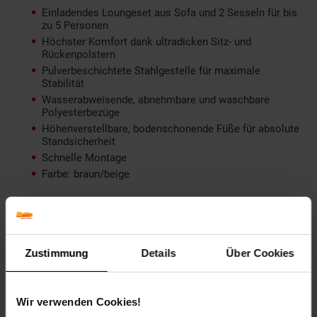
Einladendes Loungeset aus Sofa und 2 Sesseln für bis
zu 5 Personen
Höchster Komfort dank ultradicken Sitz- und
Rückenpolstern
Pulverbeschichtete Stahlgestelle für maximale
Stabilität
Wasserabweisende, abnehmbare und waschbare
Polyesterbezüge
Höhenverstellbare, bodenschonende Füße für absolute
Standsicherheit
Schnelle Montage
Farbe: braun/beige
Technische Details
Sofa
Zustimmung
Details
Über Cookies
Totalmaße (BxTxH): ca. 210 x 78 x 85 cm
Sitzhöhe: ca. 44 cm
Höhe der Armlehnen über dem Boden: ca. 63,5 cm
Wir verwenden Cookies!
Maße je Sitzpolster (BxTxH): ca. 69 x 76 x 14 cm