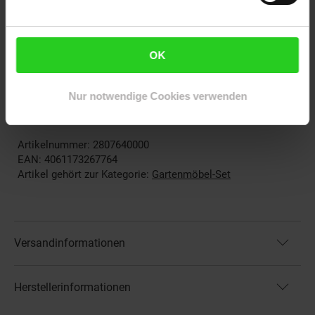
Lieferumfang
Sofa
2 Sessel
OK
5 Sitzpolster
5 Rückenpolster
Nur notwendige Cookies verwenden
Montagematerial
Montageanleitung
Artikelnummer: 2807640000
EAN: 4061173267764
Artikel gehört zur Kategorie:
Gartenmöbel-Set
Versandinformationen
Herstellerinformationen