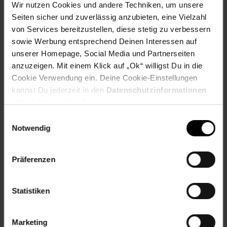
Wir nutzen Cookies und andere Techniken, um unsere
Maße je Rückenpolster (BxTxH): ca. 69 x 17 x 42 cm
Seiten sicher und zuverlässig anzubieten, eine Vielzahl
Verstellbarkeit der Füße: ca. 1,5 cm
von Services bereitzustellen, diese stetig zu verbessern
Belastbarkeit: 350 kg
sowie Werbung entsprechend Deinen Interessen auf
Gewicht: ca. 32,9 kg
unserer Homepage, Social Media und Partnerseiten
Material: pulverbeschichteter Stahl, Polyurethan, 100 %
Polyester
anzuzeigen. Mit einem Klick auf „Ok“ willigst Du in die
Cookie Verwendung ein. Deine Cookie-Einstellungen
Je Sessel
kannst Du jederzeit in den
Datenschutzinformationen
ändern bzw. widerrufen.
Totalmaße (BxTxH): ca. 74 x 78 x 85 cm
Sitzhöhe: ca. 44 cm
Einwilligungsauswahl
Notwendig
Höhe der Armlehnen über dem Boden: ca. 63,5 cm
Maße je Sitzpolster (BxTxH): ca. 69 x 76 x 14 cm
Maße je Rückenpolster (BxTxH): ca. 69 x 17 x 42 cm
Präferenzen
Verstellbarkeit der Füße: ca. 1,5 cm
Belastbarkeit: 120 kg
Gewicht: ca. 14,5 kg
Statistiken
Material: pulverbeschichteter Stahl, Polyurethan, 100 %
Polyester
Marketing