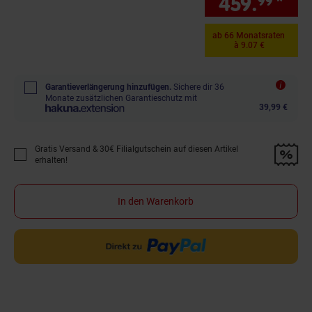
459.
*
nur
99
ab 66 Monatsraten
à 9.07 €
Garantieverlängerung hinzufügen.
Sichere dir 36
Monate zusätzlichen Garantieschutz mit
39,99 €
Gratis Versand & 30€ Filialgutschein auf diesen Artikel
Promotion "Gratis Versand &amp; 30€ Filialgutschein auf diesen Artikel 
erhalten!
In den Warenkorb