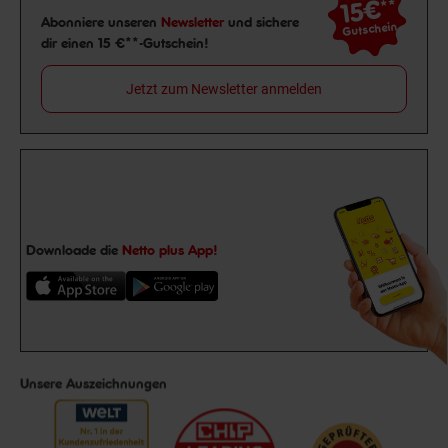
15€
**
Newsletter Anmeldung
Abonniere unseren
Newsletter
und sichere
Gutschein
dir einen 15 €**-Gutschein!
Jetzt zum Newsletter anmelden
Downloade die
Netto plus App!
Unsere Auszeichnungen