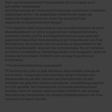
Statt- und durchgestrichene Preise beziehen sich auf unseren zuvor
geforderten Verkaufspreis.
Alle Artikel solange der Vorrat reicht! Änderungen und Irrtümer vorbehalten.
Abbildungen ähnlich. Die abgebildeten Artikel können wegen des
begrenzten Angebots schon am ersten Tag ausverkauft sein.
Abgabe nur in haushaltsüblichen Mengen!
**15€ Rabatt im Netto Online-Shop auf das komplette Sortiment ab einem
Mindestbestellwert von 200 €. Ausgenommen: Kategorie Multimedia,
Gutscheine, Bücher und Pre- & Anfangsmilchnahrung sowie gesondert
gekennzeichnete Artikel. Keine Anrechnung auf Versandkosten und Filial-
Abholservices. Der Gutschein wird nur einmalig an Neuanmelder für den
Online-Shop-Newsletter versendet. Nur online einlösbar. Nur ein Gutschein
pro Person und Bestellung. Restbeträge werden nicht ausgezahlt. Nicht mit
anderen Aktionsvorteilen (PAYBACK oder sonstige Shop-Aktionen)
kombinierbar.
***Positive Bonitätsprüfung vorausgesetzt
²⁰Filial-Gutschein gratis zu jeder Bestellung dieses Artikels (solange der
Vorrat reicht). Versand des Filial-Gutscheins erfolgt 4 Wochen nach
Warenanlieferung per Mail. Die Höhe des Filial-Gutscheins ist dem
Artikelbild des gekauften Artikels zu entnehmen. Vervielfältigung jeglicher
Art nicht gestattet. Der Filial-Gutschein ist ohne Mindesteinkaufswert
einlösbar. Nicht mit anderen Aktionsvorteilen (PAYBACK oder sonstige
Shop-Aktionen) kombinierbar. Der jeweilige Gültigkeitszeitraum des Filial-
Gutscheins ist darauf vermerkt.