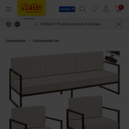
Payback
Prospekte
0
Arti
Menü
Suchfeld einblenden
Filiale finden
Warenkorb
PAYBACK °Punkte sammeln & einlösen
Gartenmöbel
Gartenmöbel-Set
tectake® Garten-Loungeset, für 5 Persone