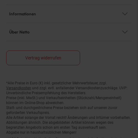
Informationen
Über Netto
Vertrag widerrufen
*Alle Preise in Euro (€) inkl. gesetzlicher Mehrwertsteuer, zzgl.
Fußnoten
Versandkosten
und zzgl. evtl. anfallender Versandkostenzuschläge. UVP:
Unverbindliche Preisempfehlung des Herstellers.
Preise (inkl. MwSt.) und Verkaufseinheiten (Stückzahl/Mengeneinheit)
können im Online-Shop abweichen.
Statt- und durchgestrichene Preise beziehen sich auf unseren zuvor
geforderten Verkaufspreis.
Alle Artikel solange der Vorrat reicht! Änderungen und Irrtümer vorbehalten.
Abbildungen ähnlich. Die abgebildeten Artikel können wegen des
begrenzten Angebots schon am ersten Tag ausverkauft sein.
Abgabe nur in haushaltsüblichen Mengen!
**15€ Rabatt im Netto Online-Shop auf das komplette Sortiment ab einem