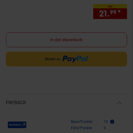
nur
21.
*
nur
99
In den Warenkorb
PAYBACK
Payback Punkte
Basis°Punkte:
10
Extra°Punkte:
0