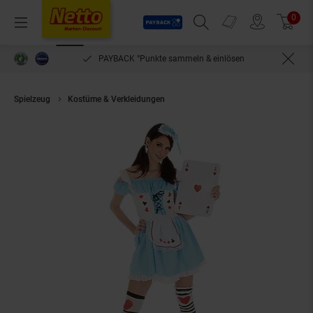
Payback
Prospekte
0
Arti
Menü
Suchfeld einblenden
Filiale finden
Warenkorb
PAYBACK °Punkte sammeln & einlösen
Spielzeug
Kostüme & Verkleidungen
tectake® Frauenkostüm sexy Mrs.