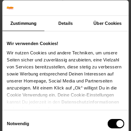
in eine fantasievolle Welt voller Magie und Abenteuer ein.
Perfekt für alle, die sich mit Stil und Charme in Szene
setzen möchten.
Zustimmung
Details
Über Cookies
Material: 100 % Polyester
Highlights
Wir verwenden Cookies!
Kurzes, sexy Kleid
Wir nutzen Cookies und andere Techniken, um unsere
Sexy Kniestrümpfe
Seiten sicher und zuverlässig anzubieten, eine Vielzahl
Süße Kopfbedeckung
von Services bereitzustellen, diese stetig zu verbessern
Viele kleine Spielkartensymbol-Verzierungen
sowie Werbung entsprechend Deinen Interessen auf
Mit aufgenähter Schürze und einer sexy Schnürung am
unserer Homepage, Social Media und Partnerseiten
Dekolleté
anzuzeigen. Mit einem Klick auf „Ok“ willigst Du in die
Farbe: blau/weiß
Cookie Verwendung ein. Deine Cookie-Einstellungen
kannst Du jederzeit in den
Datenschutzinformationen
Lieferumfang
ändern bzw. widerrufen.
Kleid
Einwilligungsauswahl
Kniestrümpfe
Notwendig
Haarreif