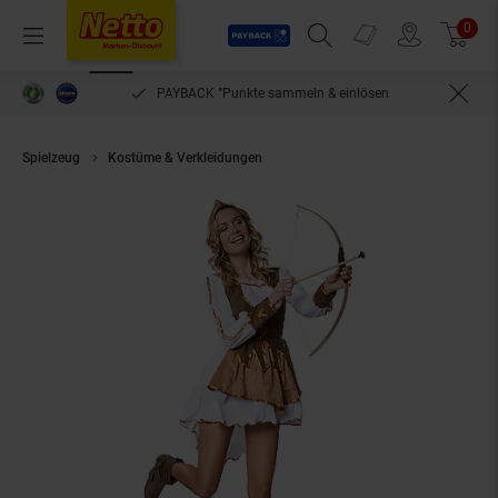
Payback
Prospekte
0
Arti
Menü
Suchfeld einblenden
Filiale finden
Warenkorb
PAYBACK °Punkte sammeln & einlösen
Spielzeug
Kostüme & Verkleidungen
tectake® Frauenkostüm Königin d