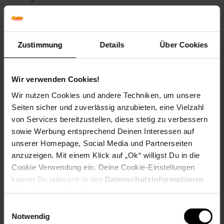
Abgerundet wird das Outfit durch einen spitzen Hut aus
edlem Velours mit einem Saum aus glänzendem Satin.
Dieses Accessoire verleiht Dir eine königliche
Zustimmung
Details
Über Cookies
Ausstrahlung und komplettiert den Look der „Königin der
Diebe“.
Wir verwenden Cookies!
Material: 100 % Polyester
Wir nutzen Cookies und andere Techniken, um unsere
Highlights
Seiten sicher und zuverlässig anzubieten, eine Vielzahl
von Services bereitzustellen, diese stetig zu verbessern
Kostüm im mittelalterlichen Stil
sowie Werbung entsprechend Deinen Interessen auf
Kurzes Kleid mit Schürze und Kittelaufsatz
unserer Homepage, Social Media und Partnerseiten
Lange Ärmel mit Gummizug und seitlichen Schlitzen
anzuzeigen. Mit einem Klick auf „Ok“ willigst Du in die
Asymmetrisch geschnittener Rock und Unterrock aus
Tüll
Cookie Verwendung ein. Deine Cookie-Einstellungen
Inkl. spitzem Hut aus Velours mit Saum aus Satinstoff
kannst Du jederzeit in den
Datenschutzinformationen
Farbe: braun/weiß
ändern bzw. widerrufen.
Einwilligungsauswahl
Lieferumfang
Notwendig