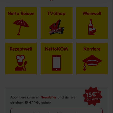
Netto Reisen
TV-Shop
Weinwelt
Rezeptwelt
NettoKOM
Karriere
15€
**
Newsletter Anmeldung
Abonniere unseren
Newsletter
und sichere
Gutschein
dir einen 15 €**-Gutschein!