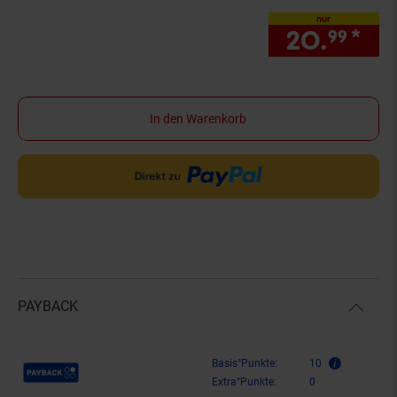
nur
20.
*
nu
99
In den Warenkorb
PAYBACK
Payback Punkte
Basis°Punkte:
10
Extra°Punkte:
0