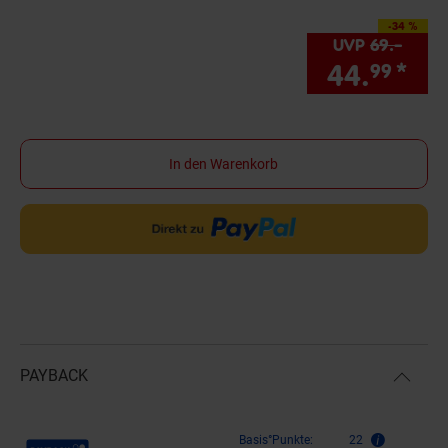
-34 %
Sie Sparen 34 Prozen
UVP
69.–
UVP 
44.
*
Sie
99
In den Warenkorb
PAYBACK
Payback Punkte
Basis°Punkte:
22