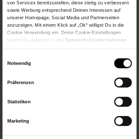
von Services bereitzustellen, diese stetig zu verbessern
30 S
sowie Werbung entsprechend Deinen Interessen auf
10 M
unserer Homepage, Social Media und Partnerseiten
10 L
anzuzeigen. Mit einem Klick auf „Ok“ willigst Du in die
Cookie Verwendung ein. Deine Cookie-Einstellungen
Artikelnummer: 2684355000
EAN: 4260435993469
kannst Du jederzeit in den
Datenschutzinformationen
Artikel gehört zur Kategorie:
Vakuumierer
ändern bzw. widerrufen.
Einwilligungsauswahl
Notwendig
Versandinformationen
Präferenzen
Herstellerinformationen
Statistiken
Marketing
Fußzeile
Weitere Online-Angebote