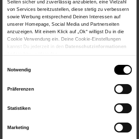
Material: pulverbeschichteter Stahl, Polyamid,
Seiten sicher und zuverlässig anzubieten, eine Vielzahl
Polypropylen
von Services bereitzustellen, diese stetig zu verbessern
sowie Werbung entsprechend Deinen Interessen auf
Lieferumfang
unserer Homepage, Social Media und Partnerseiten
anzuzeigen. Mit einem Klick auf „Ok“ willigst Du in die
4 Deckenstützen 115 – 290 cm
Cookie Verwendung ein. Deine Cookie-Einstellungen
Artikelnummer: 2664508001
kannst Du jederzeit in den
Datenschutzinformationen
EAN: 4260505440008
ändern bzw. widerrufen.
Artikel gehört zur Kategorie:
Bauen & Renovieren
Einwilligungsauswahl
Notwendig
Präferenzen
Versandinformationen
Statistiken
Herstellerinformationen
Marketing