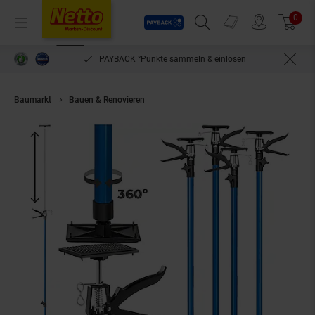
Payback
Prospekte
0
Arti
Menü
Suchfeld einblenden
Filiale finden
Warenkorb
PAYBACK °Punkte sammeln & einlösen
Baumarkt
Bauen & Renovieren
tectake® 4er-Set Teleskopstützen, stufen