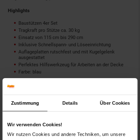
Highlights
Baustützen 4er Set
Tragkraft pro Stütze ca. 30 kg
Einsatz von 115 cm bis 290 cm
Inklusive Schnellspann- und Löseeinrichtung
Auflageplatten rutschfest und mit Kugelgelenk
ausgestattet
Perfektes Hilfswerkzeug für Arbeiten an der Decke
Farbe: blau
Technische Details
Maße (LxBxH): 20 x 8 x 115 cm
Zustimmung
Details
Über Cookies
Maße Auflageplatte: (LxB): 12,5 x 8 cm
Spannbereich Höhe: ca. 115 – 290 cm
Tragkraft je Stütze horizontal: ca. 30 kg
Wir verwenden Cookies!
Tragkraft je Stütze bei 45°: ca. 25 kg
Gewicht je Stütze: ca. 1,7 kg
Wir nutzen Cookies und andere Techniken, um unsere