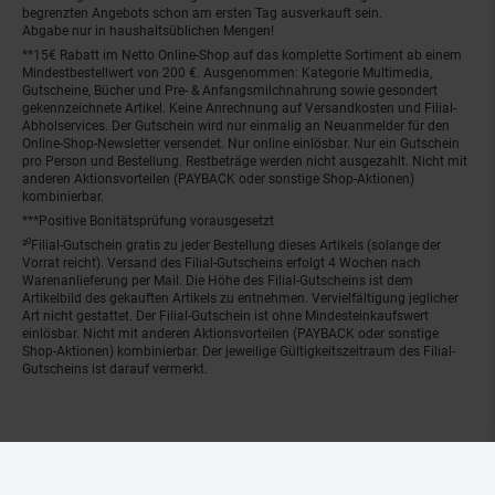
begrenzten Angebots schon am ersten Tag ausverkauft sein.
Abgabe nur in haushaltsüblichen Mengen!
**15€ Rabatt im Netto Online-Shop auf das komplette Sortiment ab einem
Mindestbestellwert von 200 €. Ausgenommen: Kategorie Multimedia,
Gutscheine, Bücher und Pre- & Anfangsmilchnahrung sowie gesondert
gekennzeichnete Artikel. Keine Anrechnung auf Versandkosten und Filial-
Abholservices. Der Gutschein wird nur einmalig an Neuanmelder für den
Online-Shop-Newsletter versendet. Nur online einlösbar. Nur ein Gutschein
pro Person und Bestellung. Restbeträge werden nicht ausgezahlt. Nicht mit
anderen Aktionsvorteilen (PAYBACK oder sonstige Shop-Aktionen)
kombinierbar.
***Positive Bonitätsprüfung vorausgesetzt
²⁰Filial-Gutschein gratis zu jeder Bestellung dieses Artikels (solange der
Vorrat reicht). Versand des Filial-Gutscheins erfolgt 4 Wochen nach
Warenanlieferung per Mail. Die Höhe des Filial-Gutscheins ist dem
Artikelbild des gekauften Artikels zu entnehmen. Vervielfältigung jeglicher
Art nicht gestattet. Der Filial-Gutschein ist ohne Mindesteinkaufswert
einlösbar. Nicht mit anderen Aktionsvorteilen (PAYBACK oder sonstige
Shop-Aktionen) kombinierbar. Der jeweilige Gültigkeitszeitraum des Filial-
Gutscheins ist darauf vermerkt.
© Netto Marken-Discount Stiftung & Co. KG |