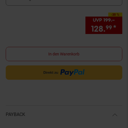
-35 %
Sie Sparen 35 Prozent
UVP
199.–
UVP :
128.
*
Sie
99
In den Warenkorb
PAYBACK