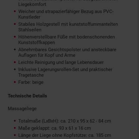
Liegekomfort
Weicher und strapazierfähiger Bezug aus PVC-
Kunstleder
Stabiles Holzgestell mit kunststoffummantelten
Stahlseilen
Höhenverstellbare Füße mit bodenschonenden
Kunststoffkappen
Abnehmbares Gesichtspolster und ansteckbare
Auflagen für Kopf und Arme
Leichte Reinigung und lange Lebensdauer
Inklusive Lagerungsrollen-Set und praktischer
Tragetasche
Farbe: beige
Technische Details
Massageliege
Totalmaße (LxBxH): ca. 210 x 95 x 62 - 84 cm
Maße geklappt: ca. 93 x 61 x 16 cm
Länge der Liege ohne Kopfstütze: ca. 185 cm