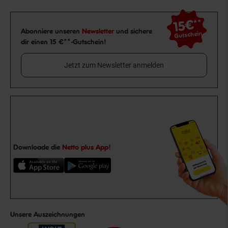
15€
**
Newsletter Anmeldung
Abonniere unseren
Newsletter
und sichere
Gutschein
dir einen 15 €**-Gutschein!
Jetzt zum Newsletter anmelden
Downloade die
Netto plus App!
Unsere Auszeichnungen