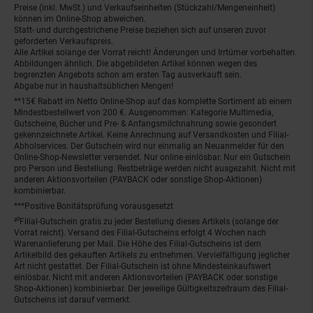
Preise (inkl. MwSt.) und Verkaufseinheiten (Stückzahl/Mengeneinheit)
können im Online-Shop abweichen.
Statt- und durchgestrichene Preise beziehen sich auf unseren zuvor
geforderten Verkaufspreis.
Alle Artikel solange der Vorrat reicht! Änderungen und Irrtümer vorbehalten.
Abbildungen ähnlich. Die abgebildeten Artikel können wegen des
begrenzten Angebots schon am ersten Tag ausverkauft sein.
Abgabe nur in haushaltsüblichen Mengen!
**15€ Rabatt im Netto Online-Shop auf das komplette Sortiment ab einem
Mindestbestellwert von 200 €. Ausgenommen: Kategorie Multimedia,
Gutscheine, Bücher und Pre- & Anfangsmilchnahrung sowie gesondert
gekennzeichnete Artikel. Keine Anrechnung auf Versandkosten und Filial-
Abholservices. Der Gutschein wird nur einmalig an Neuanmelder für den
Online-Shop-Newsletter versendet. Nur online einlösbar. Nur ein Gutschein
pro Person und Bestellung. Restbeträge werden nicht ausgezahlt. Nicht mit
anderen Aktionsvorteilen (PAYBACK oder sonstige Shop-Aktionen)
kombinierbar.
***Positive Bonitätsprüfung vorausgesetzt
²⁰Filial-Gutschein gratis zu jeder Bestellung dieses Artikels (solange der
Vorrat reicht). Versand des Filial-Gutscheins erfolgt 4 Wochen nach
Warenanlieferung per Mail. Die Höhe des Filial-Gutscheins ist dem
Artikelbild des gekauften Artikels zu entnehmen. Vervielfältigung jeglicher
Art nicht gestattet. Der Filial-Gutschein ist ohne Mindesteinkaufswert
einlösbar. Nicht mit anderen Aktionsvorteilen (PAYBACK oder sonstige
Shop-Aktionen) kombinierbar. Der jeweilige Gültigkeitszeitraum des Filial-
Gutscheins ist darauf vermerkt.