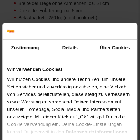
Breite der Liege ohne Armlehnen: ca. 61 cm
Dicke der Polsterung: ca. 5 cm
Belastbarkeit: 250 kg (nicht punktuell)
Gewicht: ca. 14 kg
Material: Buche, Schaumstoff, 100 % Polychlorid
Lagerungsrollen
Zustimmung
Details
Über Cookies
Vollrolle
Wir verwenden Cookies!
Totalmaße (ØxH): ca. 64 x 14 ,5 cm
Gewicht: ca. 550 g
Wir nutzen Cookies und andere Techniken, um unsere
Material: Polyurethan, 100 % Polychlorid
Seiten sicher und zuverlässig anzubieten, eine Vielzahl
von Services bereitzustellen, diese stetig zu verbessern
Halbrolle
sowie Werbung entsprechend Deinen Interessen auf
unserer Homepage, Social Media und Partnerseiten
Totalmaße (LxBxH): ca. 64 x 14 x 8 cm
anzuzeigen. Mit einem Klick auf „Ok“ willigst Du in die
Gewicht: ca. 360 g
Cookie Verwendung ein. Deine Cookie-Einstellungen
Material: Polyurethan, 100 % Polychlorid
kannst Du jederzeit in den
Datenschutzinformationen
ändern bzw. widerrufen.