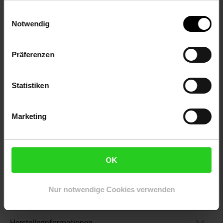
Lieferumfang
Einwilligungsauswahl
Massageliege
Notwendig
Abnehmbare Kopfstütze
2 abnehmbare Armlehnen
Abnehmbare Armablage
Präferenzen
Abnehmbares Gesichtspolster
Vollrolle
Statistiken
Halbrolle
Tragetasche
Marketing
Artikelnummer: 2664916000
EAN: 4061173243256
Artikel gehört zur Kategorie:
Kosmetik- & Massageliegen
OK
Nur notwendige Cookies verwenden
Versandinformationen
Herstellerinformationen