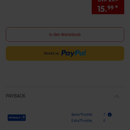
UVP
29.–
UVP 
15.
*
Sie
99
In den Warenkorb
PAYBACK
Payback Punkte
Basis°Punkte:
7
Extra°Punkte:
0