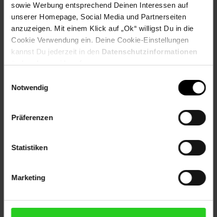
sowie Werbung entsprechend Deinen Interessen auf
2 L
unserer Homepage, Social Media und Partnerseiten
anzuzeigen. Mit einem Klick auf „Ok“ willigst Du in die
Artikelnummer: 2684434000
Cookie Verwendung ein. Deine Cookie-Einstellungen
EAN: 4260517460391
Artikel gehört zur Kategorie:
Vakuumierer
kannst Du jederzeit in den
Datenschutzinformationen
ändern bzw. widerrufen.
Einwilligungsauswahl
Notwendig
Versandinformationen
Präferenzen
Herstellerinformationen
Statistiken
Marketing
Fußzeile
Weitere Online-Angebote
Netto Reisen
TV-Shop
Weinwelt