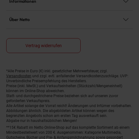
Informationen
Über Netto
Vertrag widerrufen
*Alle Preise in Euro (€) inkl. gesetzlicher Mehrwertsteuer, zzgl.
Fußnoten
Versandkosten
und zzgl. evtl. anfallender Versandkostenzuschläge. UVP:
Unverbindliche Preisempfehlung des Herstellers.
Preise (inkl. MwSt.) und Verkaufseinheiten (Stückzahl/Mengeneinheit)
können im Online-Shop abweichen.
Statt- und durchgestrichene Preise beziehen sich auf unseren zuvor
geforderten Verkaufspreis.
Alle Artikel solange der Vorrat reicht! Änderungen und Irrtümer vorbehalten.
Abbildungen ähnlich. Die abgebildeten Artikel können wegen des
begrenzten Angebots schon am ersten Tag ausverkauft sein.
Abgabe nur in haushaltsüblichen Mengen!
**15€ Rabatt im Netto Online-Shop auf das komplette Sortiment ab einem
Mindestbestellwert von 200 €. Ausgenommen: Kategorie Multimedia,
Gutscheine, Bücher und Pre- & Anfangsmilchnahrung sowie gesondert