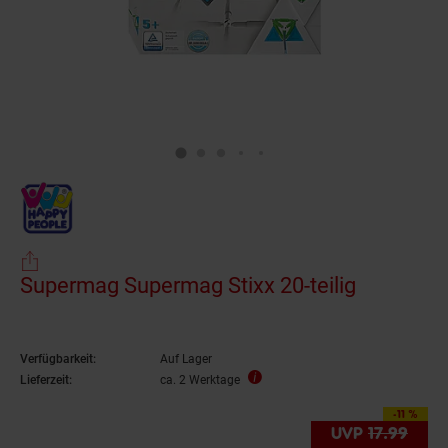
Supermag Supermag Stixx 20-teilig
Verfügbarkeit:
Auf Lager
Lieferzeit:
ca. 2 Werktage
-11 %
Sie Sparen 11 Proze
UVP
17.
99
UVP 