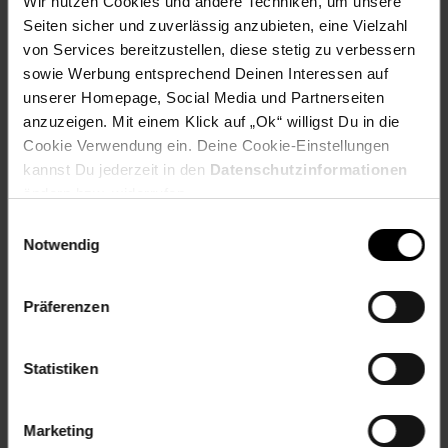
Wir nutzen Cookies und andere Techniken, um unsere
Das
SUPERMAG® Stixx 20-teilig
ist ein ideales Spielzeug
Seiten sicher und zuverlässig anzubieten, eine Vielzahl
für kreative Kinder, die Spaß am Bauen und Experimentieren
haben. Mit seinem robusten Material, der einfachen
von Services bereitzustellen, diese stetig zu verbessern
Handhabung und der Möglichkeit zur Erweiterung fördert es
sowie Werbung entsprechend Deinen Interessen auf
die Entwicklung von Kreativität und Motorik auf
unserer Homepage, Social Media und Partnerseiten
spielerische Art und Weise.
anzuzeigen. Mit einem Klick auf „Ok“ willigst Du in die
Cookie Verwendung ein. Deine Cookie-Einstellungen
Alter
ab 5 Jahre
kannst Du jederzeit in den
Datenschutzinformationen
Artikelnummer: 2888742000
ändern bzw. widerrufen.
EAN: 4008332607429
Einwilligungsauswahl
Artikel gehört zur Kategorie:
Baukästen
Notwendig
Präferenzen
Versandinformationen
Statistiken
Herstellerinformationen
Marketing