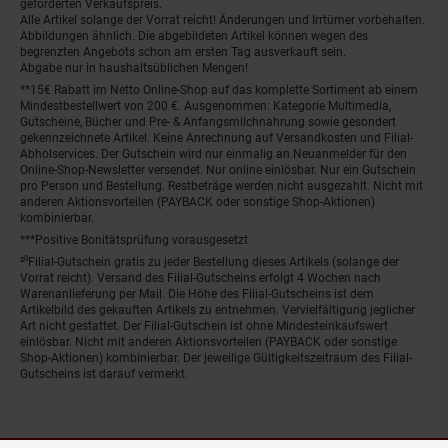
geforderten Verkaufspreis.
Alle Artikel solange der Vorrat reicht! Änderungen und Irrtümer vorbehalten.
Abbildungen ähnlich. Die abgebildeten Artikel können wegen des
begrenzten Angebots schon am ersten Tag ausverkauft sein.
Abgabe nur in haushaltsüblichen Mengen!
**15€ Rabatt im Netto Online-Shop auf das komplette Sortiment ab einem
Mindestbestellwert von 200 €. Ausgenommen: Kategorie Multimedia,
Gutscheine, Bücher und Pre- & Anfangsmilchnahrung sowie gesondert
gekennzeichnete Artikel. Keine Anrechnung auf Versandkosten und Filial-
Abholservices. Der Gutschein wird nur einmalig an Neuanmelder für den
Online-Shop-Newsletter versendet. Nur online einlösbar. Nur ein Gutschein
pro Person und Bestellung. Restbeträge werden nicht ausgezahlt. Nicht mit
anderen Aktionsvorteilen (PAYBACK oder sonstige Shop-Aktionen)
kombinierbar.
***Positive Bonitätsprüfung vorausgesetzt
²⁰Filial-Gutschein gratis zu jeder Bestellung dieses Artikels (solange der
Vorrat reicht). Versand des Filial-Gutscheins erfolgt 4 Wochen nach
Warenanlieferung per Mail. Die Höhe des Filial-Gutscheins ist dem
Artikelbild des gekauften Artikels zu entnehmen. Vervielfältigung jeglicher
Art nicht gestattet. Der Filial-Gutschein ist ohne Mindesteinkaufswert
einlösbar. Nicht mit anderen Aktionsvorteilen (PAYBACK oder sonstige
Shop-Aktionen) kombinierbar. Der jeweilige Gültigkeitszeitraum des Filial-
Gutscheins ist darauf vermerkt.