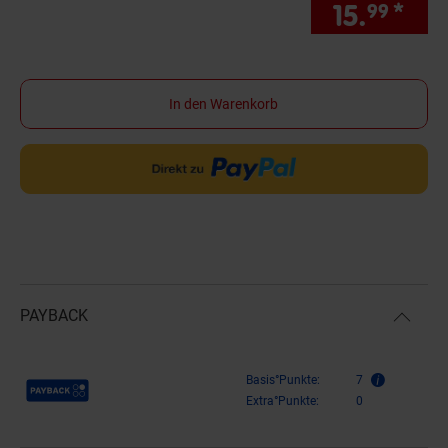
15.
*
Sie
99
In den Warenkorb
PAYBACK
Payback Punkte
Basis°Punkte:
7
Extra°Punkte:
0