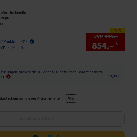
Ware ist bereits
rwegs
0 €
-14 %
Sie Sparen 14 Prozent,
UVP
999.–
UVP : 
is°Punkte:
427
854.–
*
Sie 
ra°Punkte:
0
hinzufügen.
Sichere dir 36 Monate zusätzlichen Garantieschutz
99,99 €
lgutschein auf diesen Artikel erhalten!
d &amp; 30€ Filialgutschein auf diesen Artikel erhalten!" anwenden
Aktuell ausverkauft