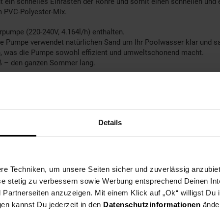
ein schnelles Einrasten der Rohre und somit einen schnellen und 
m PVC-Polyester-Mix.
rpumpe (220-240V, 4.164l/h) enthalten.
 Die Pumpe verwendet natürlichen Sand um Ihr Poolwasser klar und sa
en, was die Pumpe sowohl effizient und umweltschonend macht.
aß – den ganzen Sommer lang.
wie ein Reinigungsset,
los-Pool-Paket ab.
Details
r Waves
e Techniken, um unsere Seiten sicher und zuverlässig anzubiet
, Unterlegvlies und Reinigungsset
ese stetig zu verbessern sowie Werbung entsprechend Deinen In
artnerseiten anzuzeigen. Mit einem Klick auf „Ok“ willigst Du
gen kannst Du jederzeit in den
Datenschutzinformationen
änder