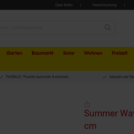
Über Netto
Verantwortung
Garten
Baumarkt
Solar
Wohnen
Freizeit
PAYBACK °Punkte sammeln & einlösen
bequem per Re
Pool 549x274x132 cm
Summer Wave
cm
(Produkt 