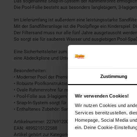
Das sogenannte Snap-In-System der Rahmenrohre ermöglicht 
Die Pool-Folie besteht aus besonders langlebigem, 3-lagige
Im Lieferumfang ist außerdem eine leistungsstarke Sandfilte
Mit der Sandfilteranlage ist die Poolpflege ein Kinderspiel.
Der Filtersand muss nur alle fünf Jahre ausgetauscht werd
So sorgt sie für sauberes Wasser und ausgiebigen Pool-Sp
Eine Sicherheitsleiter zum bequemen Ein- und Aussteigen so
eine Abdeckplane und Unterlegvlies runden das Rundum-Sorg
Besonderheiten:
Zustimmung
• Moderner Pool der Premium-Serie des Herstellers Summe
• Robuste Poolkonstruktion aus massivem Stahlrahmen
• Ovale Rahmenrohre für mehr Stabilität
Wir verwenden Cookies!
• Pool-Folie aus 3-lagigem PVC-Polyester-Mix
• Snap-In-System sorgt für einfachen Auf- und Abbau
Wir nutzen Cookies und ander
• Enthaltenes Zubehör: Sandfilterpumpe, Leiter, Abdeckplane
Services bereitzustellen, di
Homepage, Social Media und P
Artikelnummer: 2276912000
ein. Deine Cookie-Einstellun
EAN: 4895215122588
Artikel gehört zur Kategorie:
Aufstellpools