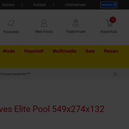
Karriere
Kontakt
Unternehmen
0
Artikel
Mein Konto
Filiale finden
Warenkorb
Prospekte
Mode
Haushalt
Multimedia
Sale
Externer Li
Reisen
chnung bezahlen***
s Elite Pool 549x274x132
aktuell ausverkauft)