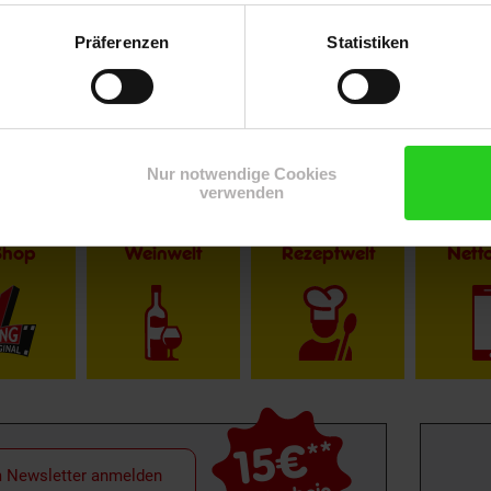
Präferenzen
Statistiken
Nur notwendige Cookies
verwenden
Shop
Weinwelt
Rezeptwelt
Net
15€
**
m Newsletter anmelden