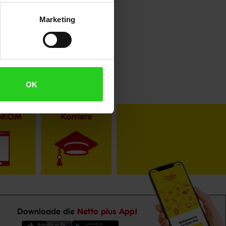
Marketing
OK
toKOM
Karriere
Downloade die
Netto plus App!