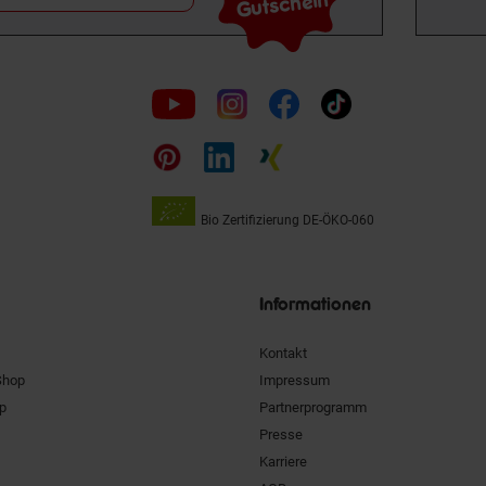
Gutschein
Folge
uns
auf
Bio Zertifizierung
DE-ÖKO-060
Unsere
Siegel
Informationen
Kontakt
Shop
Impressum
pp
Partnerprogramm
Presse
Karriere