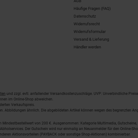
AGB
Häufige Fragen (FAQ)
Datenschutz
Widerrufsrecht
Widerrufsformular
Versand & Lieferung
Händler werden
ten
und zzgl. evtl. anfallender Versandkostenzuschläge. UVP: Unverbindliche Preis
önnen im Online-Shop abweichen.
derten Verkaufspreis.
lten. Abbildungen ähnlich. Die abgebildeten Artikel können wegen des begrenzten A
em Mindestbestellwert von 200 €. Ausgenommen: Kategorie Multimedia, Gutscheine
Abholservices. Der Gutschein wird nur einmalig an Neuanmelder für den Online-Shop
anderen Aktionsvorteilen (PAYBACK oder sonstige Shop-Aktionen) kombinierbar.