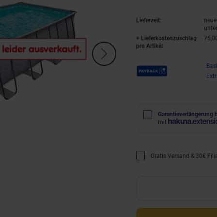
Lieferzeit:
neue 
unte
+ Lieferkostenzuschlag
75,0
pro Artikel
Payback Punkte
Bas
Ext
Garantieverlängerung 
mit
Gratis Versand & 30€ Filia
Promotion "Gratis Versan