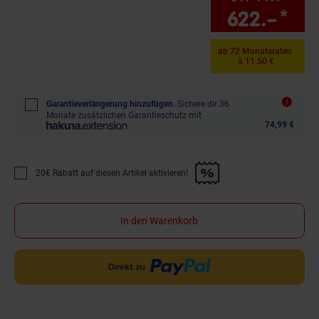
622.–
*
Sie
ab 72 Monatsraten
à 11.50 €
Garantieverlängerung hinzufügen.
Sichere dir 36
Monate zusätzlichen Garantieschutz mit
74,99 €
20€ Rabatt auf diesen Artikel aktivieren!
Promotion "20€ Rabatt auf diesen Artikel aktivieren!" anwenden
In den Warenkorb