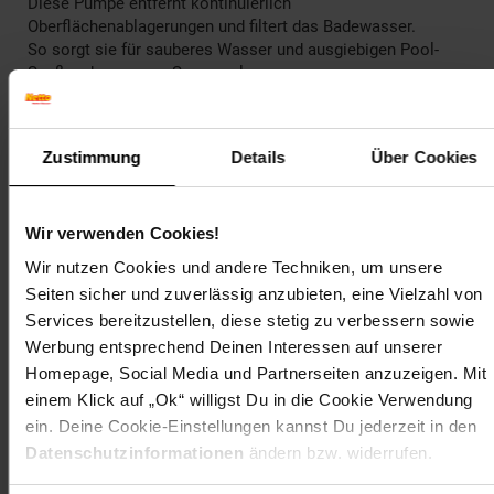
Diese Pumpe entfernt kontinuierlich
Oberflächenablagerungen und filtert das Badewasser.
So sorgt sie für sauberes Wasser und ausgiebigen Pool-
Spaß – den ganzen Sommer lang.
Die Pumpe wird einfach an der Poolwand befestigt.
Eine Sicherheitsleiter zum bequemen Ein- und Aussteigen
Zustimmung
Details
Über Cookies
sowie ein Deluxe Reinigungsset,
eine Abdeckplane und Unterlegvlies runden das Rundum-
Sorglos-Pool-Paket ab.
Wir verwenden Cookies!
Besonderheiten:
Wir nutzen Cookies und andere Techniken, um unsere
•Robuste Poolkostruktion aus rostfreiem,
Seiten sicher und zuverlässig anzubieten, eine Vielzahl von
pulverbeschichtetem Stahlrahmen
Services bereitzustellen, diese stetig zu verbessern sowie
•Ovale Rahmenrohre für mehr Stabilität
Werbung entsprechend Deinen Interessen auf unserer
•Edle & zeitlose Rattan-Optik in Grau
•Pool-Folie aus 3-lagigem PVC-Polyester-Mix
Homepage, Social Media und Partnerseiten anzuzeigen. Mit
•SkimmerPlus Filterpumpe enthalten
einem Klick auf „Ok“ willigst Du in die Cookie Verwendung
•Snap-In-System sorgt für einfachen Auf- und Abbau
ein. Deine Cookie-Einstellungen kannst Du jederzeit in den
•Inkl. Zubehör
Datenschutzinformationen
ändern bzw. widerrufen.
Artikelnummer: 2276908000