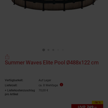
Summer Waves Elite Pool Ø488x122 cm
Verfügbarkeit:
Auf Lager
Lieferzeit:
ca. 8 Werktage
+ Lieferkostenzuschlag
70,00 €
pro Artikel
-16 %
Sie Sparen 16 Prozent
UVP
749.–
UVP :