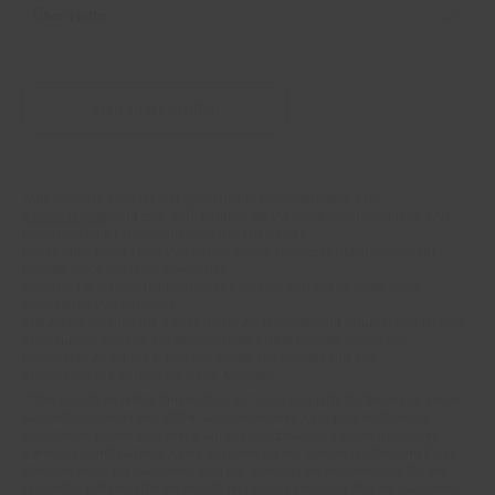
Vertrag widerrufen
*Alle Preise in Euro (€) inkl. gesetzlicher Mehrwertsteuer, zzgl.
Fußnoten
Versandkosten
und zzgl. evtl. anfallender Versandkostenzuschläge. UVP:
Unverbindliche Preisempfehlung des Herstellers.
Preise (inkl. MwSt.) und Verkaufseinheiten (Stückzahl/Mengeneinheit)
können im Online-Shop abweichen.
Statt- und durchgestrichene Preise beziehen sich auf unseren zuvor
geforderten Verkaufspreis.
Alle Artikel solange der Vorrat reicht! Änderungen und Irrtümer vorbehalten.
Abbildungen ähnlich. Die abgebildeten Artikel können wegen des
begrenzten Angebots schon am ersten Tag ausverkauft sein.
Abgabe nur in haushaltsüblichen Mengen!
**15€ Rabatt im Netto Online-Shop auf das komplette Sortiment ab einem
Mindestbestellwert von 200 €. Ausgenommen: Kategorie Multimedia,
Gutscheine, Bücher und Pre- & Anfangsmilchnahrung sowie gesondert
gekennzeichnete Artikel. Keine Anrechnung auf Versandkosten und Filial-
Abholservices. Der Gutschein wird nur einmalig an Neuanmelder für den
Online-Shop-Newsletter versendet. Nur online einlösbar. Nur ein Gutschein
pro Person und Bestellung. Restbeträge werden nicht ausgezahlt. Nicht mit