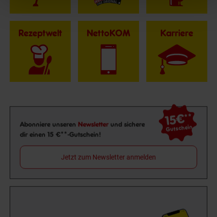
Rezeptwelt
NettoKOM
Karriere
15€
**
Newsletter Anmeldung
Abonniere unseren
Newsletter
und sichere
Gutschein
dir einen 15 €**-Gutschein!
Jetzt zum Newsletter anmelden