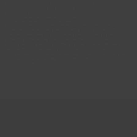
anderen Aktionsvorteilen (PAYBACK oder sonstige Shop-Aktionen)
kombinierbar.
***Positive Bonitätsprüfung vorausgesetzt
²⁰Filial-Gutschein gratis zu jeder Bestellung dieses Artikels (solange der
Vorrat reicht). Versand des Filial-Gutscheins erfolgt 4 Wochen nach
Warenanlieferung per Mail. Die Höhe des Filial-Gutscheins ist dem
Artikelbild des gekauften Artikels zu entnehmen. Vervielfältigung jeglicher
Art nicht gestattet. Der Filial-Gutschein ist ohne Mindesteinkaufswert
einlösbar. Nicht mit anderen Aktionsvorteilen (PAYBACK oder sonstige
Shop-Aktionen) kombinierbar. Der jeweilige Gültigkeitszeitraum des Filial-
Gutscheins ist darauf vermerkt.
© Netto Marken-Discount Stiftung & Co. KG |
Kontakt
|
Datenschutz
|
Impressum