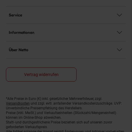
Service
Informationen
Über Netto
Vertrag widerrufen
*Alle Preise in Euro (€) inkl. gesetzlicher Mehrwertsteuer, zzgl.
Fußnoten
Versandkosten
und zzgl. evtl. anfallender Versandkostenzuschläge. UVP:
Unverbindliche Preisempfehlung des Herstellers.
Preise (inkl. MwSt.) und Verkaufseinheiten (Stückzahl/Mengeneinheit)
können im Online-Shop abweichen.
Statt- und durchgestrichene Preise beziehen sich auf unseren zuvor
geforderten Verkaufspreis.
Alle Artikel solange der Vorrat reicht! Änderungen und Irrtümer vorbehalten.