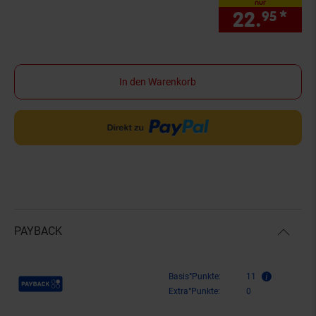
nur
22.
*
nur
95
In den Warenkorb
PAYBACK
Payback Punkte
Basis°Punkte:
11
Extra°Punkte:
0