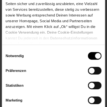
Seiten sicher und zuverlässig anzubieten, eine Vielzahl
Inhalt (in ml): 500
von Services bereitzustellen, diese stetig zu verbessern
Maßangabe: 0,5 l
sowie Werbung entsprechend Deinen Interessen auf
Gewählte Variante:
unserer Homepage, Social Media und Partnerseiten
anzuzeigen. Mit einem Klick auf „Ok“ willigst Du in die
Varianten-Farbe: transparent
Cookie Verwendung ein. Deine Cookie-Einstellungen
kannst Du jederzeit in den
Datenschutzinformationen
Artikelnummer: 2528718000
ändern bzw. widerrufen.
EAN: 4012632092106
Artikel gehört zur Kategorie:
Geschirr & Gläser
Einwilligungsauswahl
Notwendig
Präferenzen
Versandinformationen
Statistiken
Herstellerinformationen
Marketing