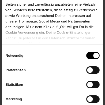
Seiten sicher und zuverlässig anzubieten, eine Vielzahl
von Services bereitzustellen, diese stetig zu verbessern
Fußzeile
Weitere Online-Angebote
sowie Werbung entsprechend Deinen Interessen auf
unserer Homepage, Social Media und Partnerseiten
Netto Reisen
TV-Shop
Weinwelt
anzuzeigen. Mit einem Klick auf „Ok“ willigst Du in die
Cookie Verwendung ein. Deine Cookie-Einstellungen
kannst Du jederzeit in den
Datenschutzinformationen
ändern bzw. widerrufen.
Einwilligungsauswahl
Notwendig
Rezeptwelt
NettoKOM
Karriere
Präferenzen
Statistiken
15€
**
Marketing
Newsletter Anmeldung
Abonniere unseren
Newsletter
und sichere
Gutschein