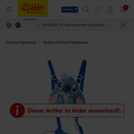
Payback
Prospekte
0
Arti
Menü
Suchfeld einblenden
Filiale finden
Warenkorb
PAYBACK °Punkte sammeln & einlösen
Outdoor-Spielzeug
Weitere Outdoor-Spielzeuge
Stitch Wasserspritz-Ru