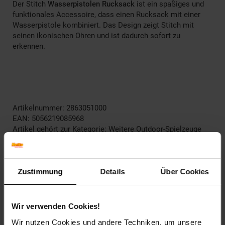
Der Stitch
Wasserpistolen Rucksack
ist ein spaßiges und
funktionales Accessoire, dass einen Rucksack mit einer
Wasserpistole kombiniert. Das Design zeigt Stitch mit
seinen ikonischen Ohren und ist dadurch sofort zu
erkennen.
Artikelnummer: 2863051000
EAN: 5056219085968
Artikel gehört zur Kategorie:
Weitere Outdoor-Spielzeuge
Zustimmung
Details
Über Cookies
Versandinformationen
Wir verwenden Cookies!
Herstellerinformationen
Wir nutzen Cookies und andere Techniken, um unsere