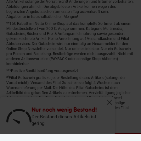
Alle Artikel solange der Vorrat reicht! Änderungen und Irrtümer vorbehalten.
Abbildungen ähnlich. Die abgebildeten Artikel können wegen des
begrenzten Angebots schon am ersten Tag ausverkauft sein.
Abgabe nur in haushaltsüblichen Mengen!
**15€ Rabatt im Netto Online-Shop auf das komplette Sortiment ab einem
Mindestbestellwert von 200 €. Ausgenommen: Kategorie Multimedia,
Gutscheine, Bücher und Pre- & Anfangsmilchnahrung sowie gesondert
gekennzeichnete Artikel. Keine Anrechnung auf Versandkosten und Filial-
Abholservices. Der Gutschein wird nur einmalig an Neuanmelder für den
Online-Shop-Newsletter versendet. Nur online einlösbar. Nur ein Gutschein
pro Person und Bestellung. Restbeträge werden nicht ausgezahlt. Nicht mit
anderen Aktionsvorteilen (PAYBACK oder sonstige Shop-Aktionen)
kombinierbar.
***Positive Bonitätsprüfung vorausgesetzt
²⁰Filial-Gutschein gratis zu jeder Bestellung dieses Artikels (solange der
Vorrat reicht). Versand des Filial-Gutscheins erfolgt 4 Wochen nach
Warenanlieferung per Mail. Die Höhe des Filial-Gutscheins ist dem
Artikelbild des gekauften Artikels zu entnehmen. Vervielfältigung jeglicher
Art nicht gestattet. Der Filial-Gutschein ist ohne Mindesteinkaufswert
einlösbar. Nicht mit anderen Aktionsvorteilen (PAYBACK oder sonstige
Fenster schliess
Shop-Aktionen) kombinierbar. Der jeweilige Gültigkeitszeitraum des Filial-
Nur noch wenig Bestand!
Gutscheins ist darauf vermerkt.
Der Bestand dieses Artikels ist
gering.