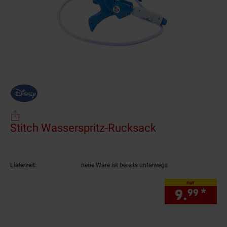
Stitch Wasserspritz-Rucksack
(Produkt aktue
Lieferzeit:
neue Ware ist bereits unterwegs
nur
9.
*
nur
99