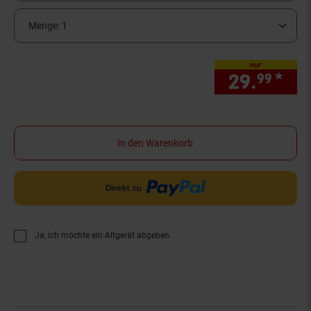
Menge:
1
nur
29.
*
nur
99
In den Warenkorb
Ja, ich möchte ein Altgerät abgeben.