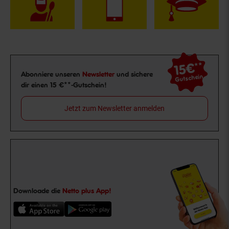
15€
**
Newsletter Anmeldung
Abonniere unseren
Newsletter
und sichere
Gutschein
dir einen 15 €**-Gutschein!
Jetzt zum Newsletter anmelden
Downloade die
Netto plus App!