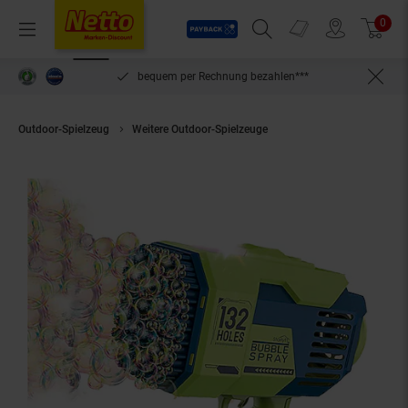
Payback
Prospekte
0
Arti
Menü
Suchfeld einblenden
Filiale finden
Warenkorb
inlösen
bequem per Rechnung bezahlen***
Outdoor-Spielzeug
Weitere Outdoor-Spielzeuge
Starlyf® Seifenblasen P