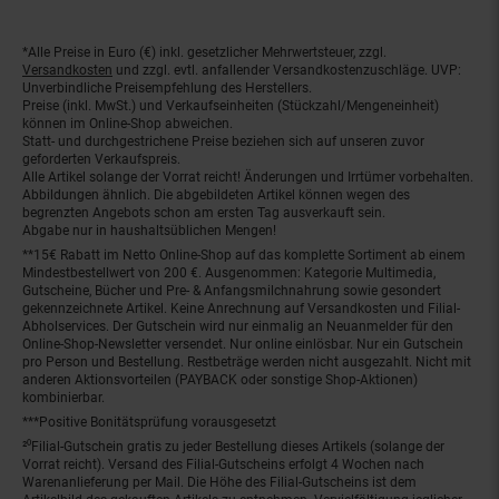
*Alle Preise in Euro (€) inkl. gesetzlicher Mehrwertsteuer, zzgl.
Fußnoten
Versandkosten
und zzgl. evtl. anfallender Versandkostenzuschläge. UVP:
Unverbindliche Preisempfehlung des Herstellers.
Preise (inkl. MwSt.) und Verkaufseinheiten (Stückzahl/Mengeneinheit)
können im Online-Shop abweichen.
Statt- und durchgestrichene Preise beziehen sich auf unseren zuvor
geforderten Verkaufspreis.
Alle Artikel solange der Vorrat reicht! Änderungen und Irrtümer vorbehalten.
Abbildungen ähnlich. Die abgebildeten Artikel können wegen des
begrenzten Angebots schon am ersten Tag ausverkauft sein.
Abgabe nur in haushaltsüblichen Mengen!
**15€ Rabatt im Netto Online-Shop auf das komplette Sortiment ab einem
Mindestbestellwert von 200 €. Ausgenommen: Kategorie Multimedia,
Gutscheine, Bücher und Pre- & Anfangsmilchnahrung sowie gesondert
gekennzeichnete Artikel. Keine Anrechnung auf Versandkosten und Filial-
Abholservices. Der Gutschein wird nur einmalig an Neuanmelder für den
Online-Shop-Newsletter versendet. Nur online einlösbar. Nur ein Gutschein
pro Person und Bestellung. Restbeträge werden nicht ausgezahlt. Nicht mit
anderen Aktionsvorteilen (PAYBACK oder sonstige Shop-Aktionen)
kombinierbar.
***Positive Bonitätsprüfung vorausgesetzt
²⁰Filial-Gutschein gratis zu jeder Bestellung dieses Artikels (solange der
Vorrat reicht). Versand des Filial-Gutscheins erfolgt 4 Wochen nach
Warenanlieferung per Mail. Die Höhe des Filial-Gutscheins ist dem