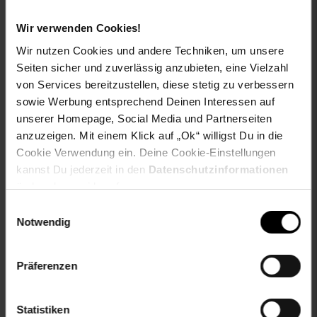
Licht, kann auch im Dunkeln verwendet werden
Bubble Gun - Sauber und einfach: keine klebrigen
Wir verwenden Cookies!
Finger, kein mühsames Pusten. Schnell einsatzbereit
mit wiederaufladbarer Lithium-Batterie mit USB.
Wir nutzen Cookies und andere Techniken, um unsere
Kinderleichte Anwendung - funktioniert mit JEDER
Seiten sicher und zuverlässig anzubieten, eine Vielzahl
Seifenblasenlösung (auch selbstgemachter!) - extrem
von Services bereitzustellen, diese stetig zu verbessern
leicht – ideal für Kinder ab 3 Jahren ein tolles
Geschenk
sowie Werbung entsprechend Deinen Interessen auf
Seifenblasen Pistole - Die perfekte Überraschung für
unserer Homepage, Social Media und Partnerseiten
lustige Kinder-Partys oder Events wie Hochzeiten,
anzuzeigen. Mit einem Klick auf „Ok“ willigst Du in die
Festivals oder Kindergeburtstage.
Cookie Verwendung ein. Deine Cookie-Einstellungen
kannst Du jederzeit in den
Datenschutzinformationen
Altersempfehlung: 3-8 Jahre
ändern bzw. widerrufen.
EAR Kategorie: 5_Kleingeräte
EAR Marke: Starlyf
Einwilligungsauswahl
Enthält nicht textile Teile tierischen Ursprungs: nein
Notwendig
Geschlecht: unisex
Grundpreisauszeichnungspflicht: nein
Präferenzen
Elektroprodukt: ja
Produktsicherheit (Verantwortliche Person im EWR):
Industex S. L. | Av. dels Països Catalans, 34, 8a planta,
Statistiken
08950 Esplugues de Llobregat, Barcelona, Spanien |