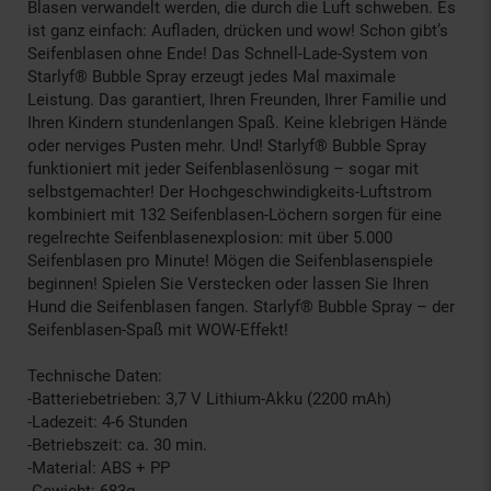
Blasen verwandelt werden, die durch die Luft schweben. Es
ist ganz einfach: Aufladen, drücken und wow! Schon gibt’s
Seifenblasen ohne Ende! Das Schnell-Lade-System von
Starlyf® Bubble Spray erzeugt jedes Mal maximale
Leistung. Das garantiert, Ihren Freunden, Ihrer Familie und
Ihren Kindern stundenlangen Spaß. Keine klebrigen Hände
oder nerviges Pusten mehr. Und! Starlyf® Bubble Spray
funktioniert mit jeder Seifenblasenlösung – sogar mit
selbstgemachter! Der Hochgeschwindigkeits-Luftstrom
kombiniert mit 132 Seifenblasen-Löchern sorgen für eine
regelrechte Seifenblasenexplosion: mit über 5.000
Seifenblasen pro Minute! Mögen die Seifenblasenspiele
beginnen! Spielen Sie Verstecken oder lassen Sie Ihren
Hund die Seifenblasen fangen. Starlyf® Bubble Spray – der
Seifenblasen-Spaß mit WOW-Effekt!
Technische Daten:
-Batteriebetrieben: 3,7 V Lithium-Akku (2200 mAh)
-Ladezeit: 4-6 Stunden
-Betriebszeit: ca. 30 min.
-Material: ABS + PP