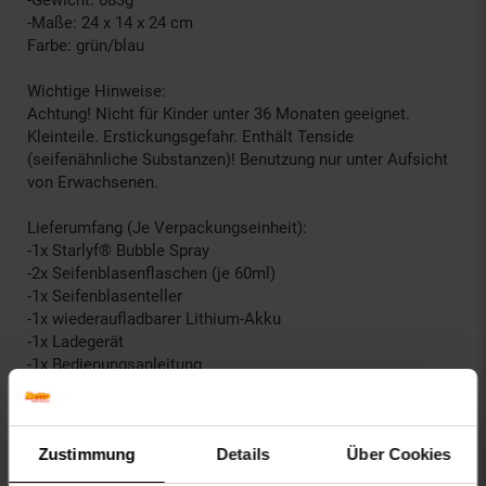
-Gewicht: 683g
-Maße: 24 x 14 x 24 cm
Farbe: grün/blau
Wichtige Hinweise:
Achtung! Nicht für Kinder unter 36 Monaten geeignet.
Kleinteile. Erstickungsgefahr. Enthält Tenside
(seifenähnliche Substanzen)! Benutzung nur unter Aufsicht
von Erwachsenen.
Lieferumfang (Je Verpackungseinheit):
-1x Starlyf® Bubble Spray
-2x Seifenblasenflaschen (je 60ml)
-1x Seifenblasenteller
-1x wiederaufladbarer Lithium-Akku
-1x Ladegerät
-1x Bedienungsanleitung
Automatische Seifenblasenmaschine bläst Tausende
von Seifenblasen per Knopfdruck
132 Seifenblasen – Löcher mit hohem Luftstrom
Zustimmung
Details
Über Cookies
bringen das ultimative Seifenblasen-Erlebnis mit LED-