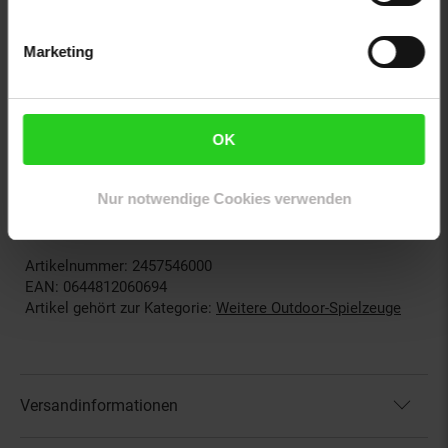
industex@industex.com
Warnhinweise: Nicht für Kinder unter 36 Monaten
geeignet. Erstickungsgefahr aufgrund verschluckbarer
Marketing
Kleinteile.
WEEE Nummer: 67008162
WEEE Pflicht: true
OK
Gewählte Variante:
Nur notwendige Cookies verwenden
Farbe: grün
stückzahl: 1
Artikelnummer: 2457546000
EAN: 0644812060694
Artikel gehört zur Kategorie:
Weitere Outdoor-Spielzeuge
Versandinformationen