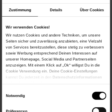
Zustimmung
Details
Über Cookies
Artikelnummer: 2651608000
EAN: 4007486303478
Artikel gehört zur Kategorie:
Ferngesteuerte Fahrzeuge
Wir verwenden Cookies!
Wir nutzen Cookies und andere Techniken, um unsere
Seiten sicher und zuverlässig anzubieten, eine Vielzahl
von Services bereitzustellen, diese stetig zu verbessern
Versandinformationen
sowie Werbung entsprechend Deinen Interessen auf
unserer Homepage, Social Media und Partnerseiten
anzuzeigen. Mit einem Klick auf „Ok“ willigst Du in die
Herstellerinformationen
Cookie Verwendung ein. Deine Cookie-Einstellungen
kannst Du jederzeit in den
Datenschutzinformationen
ändern bzw. widerrufen.
Fußzeile
Weitere Online-Angebote
Einwilligungsauswahl
Notwendig
Netto Reisen
TV-Shop
Weinwelt
Präferenzen