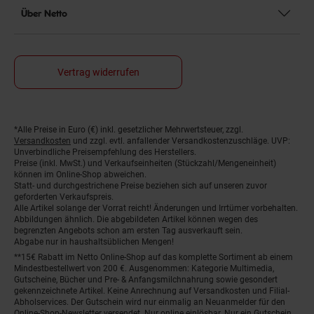
Über Netto
Vertrag widerrufen
*Alle Preise in Euro (€) inkl. gesetzlicher Mehrwertsteuer, zzgl.
Fußnoten
Versandkosten
und zzgl. evtl. anfallender Versandkostenzuschläge. UVP:
Unverbindliche Preisempfehlung des Herstellers.
Preise (inkl. MwSt.) und Verkaufseinheiten (Stückzahl/Mengeneinheit)
können im Online-Shop abweichen.
Statt- und durchgestrichene Preise beziehen sich auf unseren zuvor
geforderten Verkaufspreis.
Alle Artikel solange der Vorrat reicht! Änderungen und Irrtümer vorbehalten.
Abbildungen ähnlich. Die abgebildeten Artikel können wegen des
begrenzten Angebots schon am ersten Tag ausverkauft sein.
Abgabe nur in haushaltsüblichen Mengen!
**15€ Rabatt im Netto Online-Shop auf das komplette Sortiment ab einem
Mindestbestellwert von 200 €. Ausgenommen: Kategorie Multimedia,
Gutscheine, Bücher und Pre- & Anfangsmilchnahrung sowie gesondert
gekennzeichnete Artikel. Keine Anrechnung auf Versandkosten und Filial-
Abholservices. Der Gutschein wird nur einmalig an Neuanmelder für den
Online-Shop-Newsletter versendet. Nur online einlösbar. Nur ein Gutschein