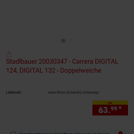
Stadlbauer 20030347 - Carrera DIGITAL
124, DIGITAL 132 - Doppelweiche
(Produkt ak
Lieferzeit:
neue Ware ist bereits unterwegs
nur
63.
*
nur
99