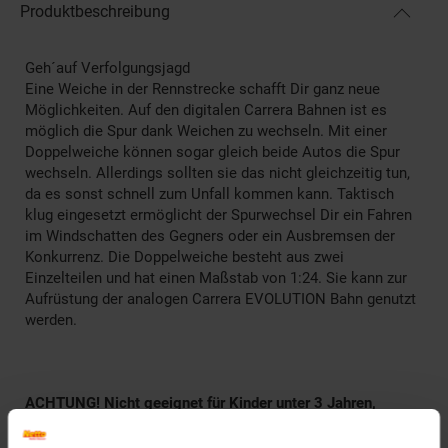
Produktbeschreibung
Geh´auf Verfolgungsjagd
Eine Weiche in der Rennstrecke schafft Dir ganz neue
Möglichkeiten. Auf den digitalen Carrera Bahnen ist es
möglich die Spur dank Weichen zu wechseln. Mit einer
Doppelweiche können sogar gleich beide Autos die Spur
wechseln. Allerdings sollten sie das nicht gleichzeitig tun,
da es sonst schnell zum Unfall kommen kann. Taktisch
klug eingesetzt ermöglicht der Spurwechsel Dir ein Fahren
im Windschatten des Gegners oder ein Ausbremsen der
Konkurrenz. Die Doppelweiche besteht aus zwei
Einzelteilen und hat einen Maßstab von 1:24. Sie kann zur
Aufrüstung der analogen Carrera EVOLUTION Bahn genutzt
werden.
ACHTUNG! Nicht geeignet für Kinder unter 3 Jahren,
enthält Kleinteile, die verschluckt werden können.
Erstickungsgefahr!