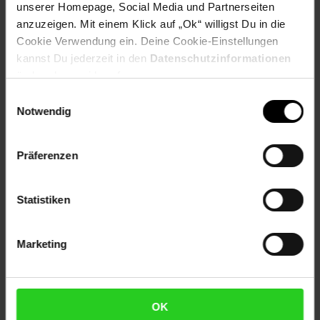
unserer Homepage, Social Media und Partnerseiten
Artikelnummer: 2509798000
anzuzeigen. Mit einem Klick auf „Ok“ willigst Du in die
EAN: 4270002770508
Artikel gehört zur Kategorie:
Aus der TV-Werbung
Cookie Verwendung ein. Deine Cookie-Einstellungen
kannst Du jederzeit in den
Datenschutzinformationen
ändern bzw. widerrufen.
Einwilligungsauswahl
Versandinformationen
Notwendig
Herstellerinformationen
Präferenzen
Statistiken
Fußzeile
Weitere Online-Angebote
Marketing
Netto Reisen
TV-Shop
Weinwelt
OK