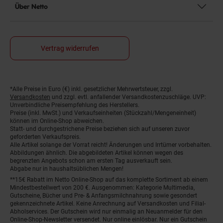
Über Netto
Vertrag widerrufen
*Alle Preise in Euro (€) inkl. gesetzlicher Mehrwertsteuer, zzgl.
Fußnoten
Versandkosten
und zzgl. evtl. anfallender Versandkostenzuschläge. UVP:
Unverbindliche Preisempfehlung des Herstellers.
Preise (inkl. MwSt.) und Verkaufseinheiten (Stückzahl/Mengeneinheit)
können im Online-Shop abweichen.
Statt- und durchgestrichene Preise beziehen sich auf unseren zuvor
geforderten Verkaufspreis.
Alle Artikel solange der Vorrat reicht! Änderungen und Irrtümer vorbehalten.
Abbildungen ähnlich. Die abgebildeten Artikel können wegen des
begrenzten Angebots schon am ersten Tag ausverkauft sein.
Abgabe nur in haushaltsüblichen Mengen!
**15€ Rabatt im Netto Online-Shop auf das komplette Sortiment ab einem
Mindestbestellwert von 200 €. Ausgenommen: Kategorie Multimedia,
Gutscheine, Bücher und Pre- & Anfangsmilchnahrung sowie gesondert
gekennzeichnete Artikel. Keine Anrechnung auf Versandkosten und Filial-
Abholservices. Der Gutschein wird nur einmalig an Neuanmelder für den
Online-Shop-Newsletter versendet. Nur online einlösbar. Nur ein Gutschein