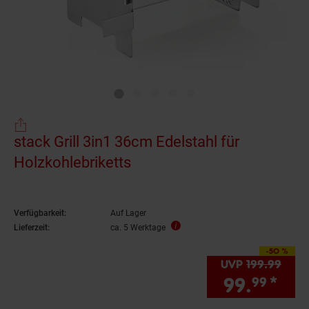
stack Grill 3in1 36cm Edelstahl für
Holzkohlebriketts
Verfügbarkeit:
Auf Lager
Lieferzeit:
ca. 5 Werktage
-50 %
Sie Sparen 50 Prozent
UVP
199.
99
UVP 
99.
*
Sie
99