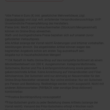
*Alle Preise in Euro (€) inkl. gesetzlicher Mehrwertsteuer, zzgl.
Fußnoten
Versandkosten
und zzgl. evtl. anfallender Versandkostenzuschläge. UVP:
Unverbindliche Preisempfehlung des Herstellers.
Preise (inkl. MwSt.) und Verkaufseinheiten (Stückzahl/Mengeneinheit)
können im Online-Shop abweichen.
Statt- und durchgestrichene Preise beziehen sich auf unseren zuvor
geforderten Verkaufspreis.
Alle Artikel solange der Vorrat reicht! Änderungen und Irrtümer vorbehalten.
Abbildungen ähnlich. Die abgebildeten Artikel können wegen des
begrenzten Angebots schon am ersten Tag ausverkauft sein.
Abgabe nur in haushaltsüblichen Mengen!
**15€ Rabatt im Netto Online-Shop auf das komplette Sortiment ab einem
Mindestbestellwert von 200 €. Ausgenommen: Kategorie Multimedia,
Gutscheine, Bücher und Pre- & Anfangsmilchnahrung sowie gesondert
gekennzeichnete Artikel. Keine Anrechnung auf Versandkosten und Filial-
Abholservices. Der Gutschein wird nur einmalig an Neuanmelder für den
Online-Shop-Newsletter versendet. Nur online einlösbar. Nur ein Gutschein
pro Person und Bestellung. Restbeträge werden nicht ausgezahlt. Nicht mit
anderen Aktionsvorteilen (PAYBACK oder sonstige Shop-Aktionen)
kombinierbar.
***Positive Bonitätsprüfung vorausgesetzt
²⁰Filial-Gutschein gratis zu jeder Bestellung dieses Artikels (solange der
Vorrat reicht). Versand des Filial-Gutscheins erfolgt 4 Wochen nach
Warenanlieferung per Mail. Die Höhe des Filial-Gutscheins ist dem