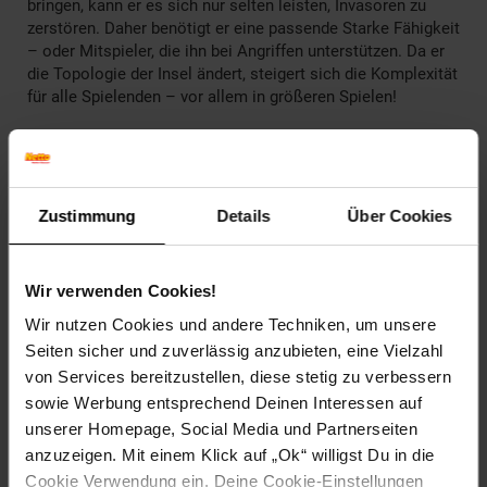
bringen, kann er es sich nur selten leisten, Invasoren zu
zerstören. Daher benötigt er eine passende Starke Fähigkeit
– oder Mitspieler, die ihn bei Angriffen unterstützen. Da er
die Topologie der Insel ändert, steigert sich die Komplexität
für alle Spielenden – vor allem in größeren Spielen!
Autor:
R. Eric Reuss
Sprache/Untertitel:
deutsch
Zustimmung
Details
Über Cookies
Achtung: Nicht für Kinder unter 36 Monaten geeignet.
Wir verwenden Cookies!
Enthält verschluckbare Kleinteile. Erstickungsgefahr!
Alter
Erwachsene
Wir nutzen Cookies und andere Techniken, um unsere
Seiten sicher und zuverlässig anzubieten, eine Vielzahl
Artikelnummer: 2890168000
von Services bereitzustellen, diese stetig zu verbessern
EAN: 4250231730610
sowie Werbung entsprechend Deinen Interessen auf
Artikel gehört zur Kategorie:
Gesellschaftsspiele
unserer Homepage, Social Media und Partnerseiten
anzuzeigen. Mit einem Klick auf „Ok“ willigst Du in die
Cookie Verwendung ein. Deine Cookie-Einstellungen