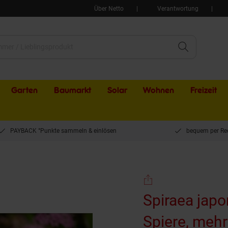
Über Netto
Verantwortung
Garten
Baumarkt
Solar
Wohnen
Freizeit
PAYBACK °Punkte sammeln & einlösen
bequem per Re
ische Spiere, mehrfarbig, 30–40 cm
Spiraea japo
Spiere, meh