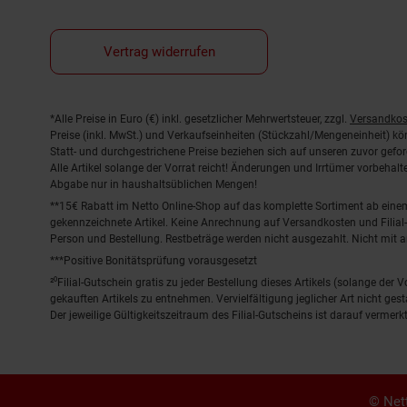
Vertrag widerrufen
Fußnoten
*Alle Preise in Euro (€) inkl. gesetzlicher Mehrwertsteuer, zzgl.
Versandkos
Preise (inkl. MwSt.) und Verkaufseinheiten (Stückzahl/Mengeneinheit) k
Statt- und durchgestrichene Preise beziehen sich auf unseren zuvor gefor
Alle Artikel solange der Vorrat reicht! Änderungen und Irrtümer vorbeha
Abgabe nur in haushaltsüblichen Mengen!
**15€ Rabatt im Netto Online-Shop auf das komplette Sortiment ab ein
gekennzeichnete Artikel. Keine Anrechnung auf Versandkosten und Filial-
Person und Bestellung. Restbeträge werden nicht ausgezahlt. Nicht mit 
***Positive Bonitätsprüfung vorausgesetzt
²⁰Filial-Gutschein gratis zu jeder Bestellung dieses Artikels (solange der
gekauften Artikels zu entnehmen. Vervielfältigung jeglicher Art nicht ge
Der jeweilige Gültigkeitszeitraum des Filial-Gutscheins ist darauf vermerkt
© Nett