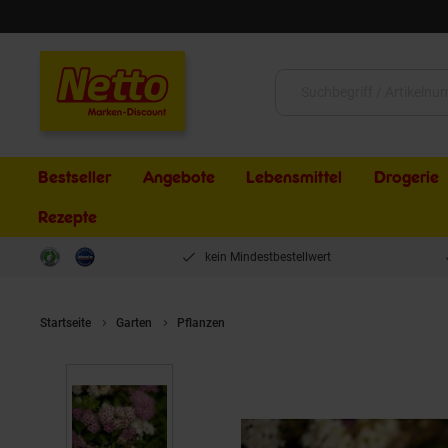
Schließen
Suche:
Bestseller
Angebote
Lebensmittel
Drogerie
Rezepte
kein Mindestbestellwert
Startseite
Garten
Pflanzen
Spiraea japonica 'Shirobana', Japan