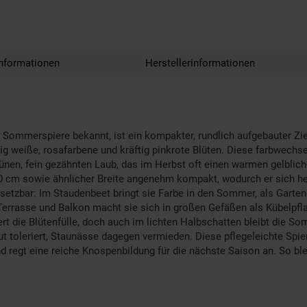
nformationen
Herstellerinformationen
s Sommerspiere bekannt, ist ein kompakter, rundlich aufgebauter Zi
g weiße, rosafarbene und kräftig pinkrote Blüten. Diese farbwechse
rünen, fein gezähnten Laub, das im Herbst oft einen warmen gelbli
0 cm sowie ähnlicher Breite angenehm kompakt, wodurch er sich her
einsetzbar: Im Staudenbeet bringt sie Farbe in den Sommer, als Gart
f Terrasse und Balkon macht sie sich in großen Gefäßen als Kübelpf
ert die Blütenfülle, doch auch im lichten Halbschatten bleibt die 
 toleriert, Staunässe dagegen vermieden. Diese pflegeleichte Spiere
 regt eine reiche Knospenbildung für die nächste Saison an. So blei