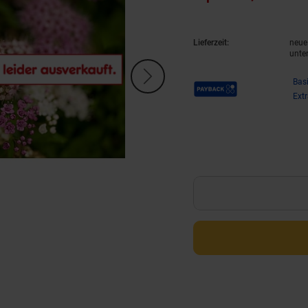
Lieferzeit:
neue 
unte
Payback Punkte
Bas
Ext