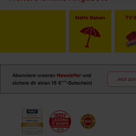
Netto Reisen
TV-
Abonniere unseren
Newsletter
und
Jetzt zu
sichere dir einen 15 €**-Gutschein!
Newsletter Anmeldung