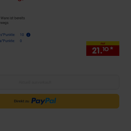
Ware ist bereits
rwegs
is°Punkte:
10
ra°Punkte:
0
nur
21.
*
nur 2
10
Aktuell ausverkauft