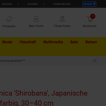
Karriere
Kontakt
Unternehmen
0
Artikel
Mein Konto
Filiale finden
Warenkorb
Prospekte
Mode
Haushalt
Multimedia
Sale
Externer Li
Reisen
chnung bezahlen***
nica 'Shirobana', Japanische
rfarbig, 30–40 cm
(Produkt aktuell