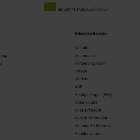
Bio Zertifizierung
DE-ÖKO-060
Unsere
Siegel
Informationen
Kontakt
Shop
Impressum
pp
Partnerprogramm
Presse
Karriere
AGB
Häufige Fragen (FAQ)
Datenschutz
Widerrufsrecht
Widerrufsformular
Versand & Lieferung
Händler werden