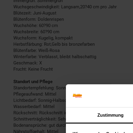
Immergrün: Sommergrün
Wuchsgeschwindigkeit: Langsam,20?40 cm pro Jahr
Blütezeit: Juni-August
Blütenform: Doldenrispen
Wuchshöhe: 60?90 cm
Wuchsbreite: 60?90 cm
Wuchsform: Kugelig, kompakt
Herbstfärbung: Rot,Gelb bis bronzefarben
Blütenfarbe: Weiß-Rosa
Winterfarbe: Verblasst, bleibt halbschattig
Geschmack: X
Frucht: Keine Frucht
Standort und Pflege
Standortempfehlung: Sonnig, windgeschützt
Pflegeaufwand: Mittel
Lichtbedarf: Sonnig-Halbschattig
Wasserbedarf: Mittel
Rückschnitt: Rückschnitt im Frühjahr.
Zustimmung
Schnittverträglichkeit: Sehr gut
Bodenansprüche: gut durchlässig, humos, leicht sauer bis ne
Nährstoffgehalt: Mittel