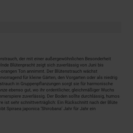
erstrauch, der mit einer außergewöhnlichen Besonderheit
lnde Blütenpracht zeigt sich zuverlässig von Juni bis
ch-orangen Ton annimmt. Der Blütenstrauch wächst
vorragend für kleine Gärten, den Vorgarten oder als niedrig
enstrauch in Gruppenpflanzungen sorgt sie für harmonische
lanze ebenso gut, wo ihr ordentlicher, gleichmäßiger Wuchs
Sommerspiere zuverlässig. Der Boden sollte durchlässig, humos
 ist sehr schnittverträglich: Ein Rückschnitt nach der Blüte
bt Spiraea japonica ‘Shirobana’ Jahr für Jahr ein