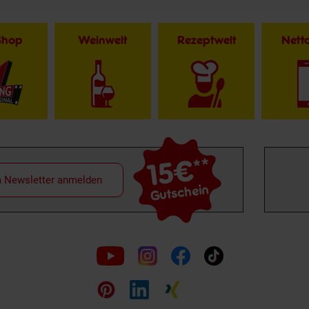
Shop
Weinwelt
Rezeptwelt
Net
15€
**
m Newsletter anmelden
Gutschein
Folge
uns
auf