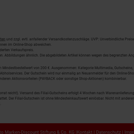
ten
und zzgl. evtl. anfallender Versandkostenzuschläge. UVP: Unverbindliche Preis
önnen im Online-Shop abweichen.
derten Verkaufspreis.
lten. Abbildungen ähnlich. Die abgebildeten Artikel können wegen des begrenzten A
em Mindestbestellwert von 200 €. Ausgenommen: Kategorie Multimedia, Gutscheine
Abholservices. Der Gutschein wird nur einmalig an Neuanmelder für den Online-Shop
anderen Aktionsvorteilen (PAYBACK oder sonstige Shop-Aktionen) kombinierbar.
 Vorrat reicht). Versand des Filial-Gutscheins erfolgt 4 Wochen nach Warenanlieferung
stattet. Der Filial-Gutschein ist ohne Mindesteinkaufswert einlösbar. Nicht mit and
.
o Marken-Discount Stiftung & Co. KG |
Kontakt
|
Datenschutz
|
Imp