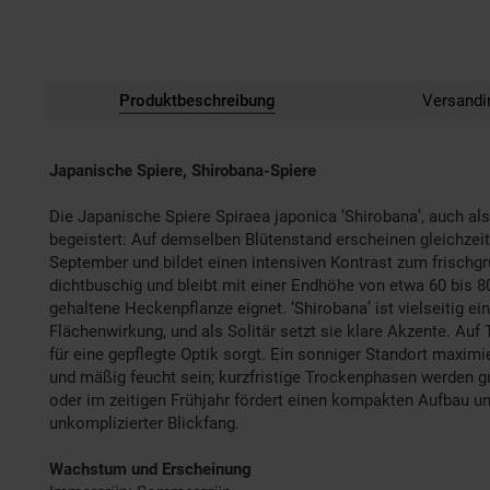
Produktbeschreibung
Versandi
Japanische Spiere, Shirobana-Spiere
Die Japanische Spiere Spiraea japonica ‘Shirobana’, auch al
begeistert: Auf demselben Blütenstand erscheinen gleichzeiti
September und bildet einen intensiven Kontrast zum frischg
dichtbuschig und bleibt mit einer Endhöhe von etwa 60 bis 8
gehaltene Heckenpflanze eignet. ‘Shirobana’ ist vielseitig 
Flächenwirkung, und als Solitär setzt sie klare Akzente. Au
für eine gepflegte Optik sorgt. Ein sonniger Standort maximi
und mäßig feucht sein; kurzfristige Trockenphasen werden gut
oder im zeitigen Frühjahr fördert einen kompakten Aufbau und
unkomplizierter Blickfang.
Wachstum und Erscheinung