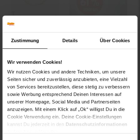
Wandspiegel FineBuy
Flurspiegel Rund
Metall 60 cm Spiegel
Zustimmung
Details
Über Cookies
Flur Hängespiegel
nur
Wir verwenden Cookies!
79.
*
nur 79,
€ Sternchen Fußno
95
95
Wir nutzen Cookies und andere Techniken, um unsere
Seiten sicher und zuverlässig anzubieten, eine Vielzahl
von Services bereitzustellen, diese stetig zu verbessern
Zum Artikel
Zu den Angeboten
sowie Werbung entsprechend Deinen Interessen auf
unserer Homepage, Social Media und Partnerseiten
anzuzeigen. Mit einem Klick auf „Ok“ willigst Du in die
Cookie Verwendung ein. Deine Cookie-Einstellungen
kannst Du jederzeit in den
Datenschutzinformationen
ändern bzw. widerrufen.