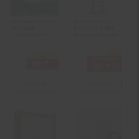
Wandspiegel FineBuy
CLP Standspiegel
Flurspiegel
Evoir mit Laufrollen I
Asymmetrisch 60 cm
Ganzkörperspiegel mit
Spiegel Flur
Metallrahmen I
Hängespiegel
Stehspiegel neigbar
-42 %
und 360 Grad drehbar
Sie Sparen 42 Prozent,
nur
UVP
120.
99
UVP : 120,
9
99.
*
nur 99,
€ Sternchen Fußno
95
95
69.
*
Aktuelle
99
Zum Artikel
Zum Artikel