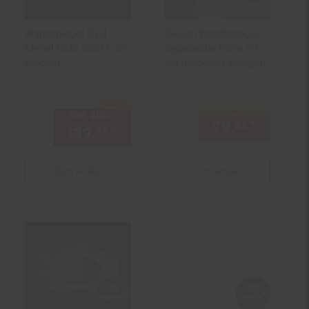
Wandspiegel Oval
Design Wandspiegel
Metall Gold 50x71 cm
organische Form 90
Modern
cm moderner Spiegel
asymmetrisch gold
-33 %
Sie Sparen 33 Prozent,
nur
UVP
210.–
UVP : 210,–€
79.
*
nur 79,
95
139.
*
Aktueller Preis: 139,
€ St
95
95
Zum Artikel
Zum Artikel