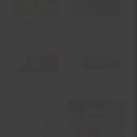
CLP Spiegel groß
MCA Spiegel MCW-
Moline, Standspiegel
P56, Wandspiegel
und Wandspiegel in
Garderobenspiegel
einem,
Flurspiegel,
Ganzkörperspiegel
120x50x2cm Glas
-19 %
Metallrahmen in
Sie Sparen 19 Prozent,
Massiv-Holz Eiche
nur
UVP
111.
99
UVP : 111,
99
€
mehreren Größen und
107.
*
nur 107
99
89.
*
ab 89,
€ Sternchen Fußno
99
99
Farben
ab
Zum Artikel
Zum Artikel