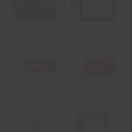
Wandspiegel rund
tectake® Rechteckiger
60cm Dekospiegel
Wandspiegel, 40,6 x
Hängespiegel
3,8 x 50,8 cm, 1,8 mm
Flurspiegel
dickes Glas, integrierte
Wohnspiegel Spiegel
Befestigungshaken
-36 %
Sie Sparen 36 Prozent,
nur
UVP
36.–
UVP : 36,–€
89.
*
nur 89,
€ Sternchen Fußno
95
95
22.
*
ab 22,
99
9
ab
Zum Artikel
Zum Artikel