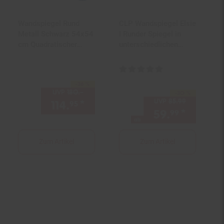
Wandspiegel Rund
CLP Wandspiegel Elsie
Metall Schwarz 54x54
I Runder Spiegel in
cm Quadratischer
unterschiedlichen
Rahmen
Größen I Rahmentiefe
3 cm, ideal für
Kundenbewertung: 5 von 5 Ster
Wohnzimmer,
-36 %
Sie Sparen 36 Prozent,
Schlafzimmer oder
UVP
180.–
UVP : 180,–€
-30 %
Sie Sparen 30 Prozent,
Bad
UVP
85.
99
UVP : 85,
9
114.
*
Aktueller Preis: 114,
€ Ste
95
95
59.
*
ab 59,
99
9
ab
Zum Artikel
Zum Artikel