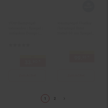
VCM Badspiegel
Wandspiegel FineBuy
rahmenlos | Spiegel |
Flurspiegel Rund
schlankes Design |
Metall 60 cm Spiegel
Maße ca. H. 40 x B. 60
Flur Hammerschlag
x T. 2 cm |
Kundenbewertung: 5 von 5 Sternen
Wandspiegel - Badinos
nur
99.
*
nur 99,
95
nur
33.
*
nur 33,
€ Sternchen Fußn
90
90
Zum Artikel
Zum Artikel
1
2