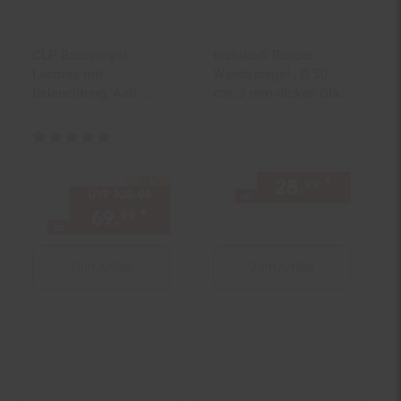
CLP Badspiegel
tectake® Runder
Laconia mit
Wandspiegel , Ø 50
Beleuchtung, Anti-
cm, 3 mm dickes Glas,
Beschlag
integrierte
Badezimmerspiegel,
Befestigungshaken
Kundenbewertung: 5 von 5 Sternen
runder Wandspiegel
LED dimmbar, 3 Licht-
-32 %
28.
*
ab 28,
Sie Sparen 32 Prozent,
99
9
Modi
UVP
102.
99
UVP : 102,
99
€
ab
69.
*
ab 69,
€ Sternchen Fußnot
99
99
ab
Zum Artikel
Zum Artikel