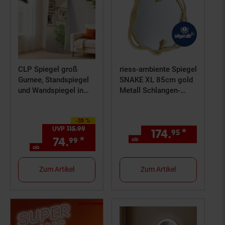
CLP Spiegel groß
riess-ambiente Spiegel
Gurnee, Standspiegel
SNAKE XL 85cm gold
und Wandspiegel in
Metall Schlangen-
einem,
Skulptur
Ganzkörperspiegel
-35 %
Metallrahmen in
Sie Sparen 35 Prozent,
UVP
115.
99
UVP : 115,
99
€
174.
*
ab 174,
95
mehreren Größen und
74.
*
ab 74,
€ Sternchen Fußno
ab
99
99
Farben
ab
Zum Artikel
Zum Artikel