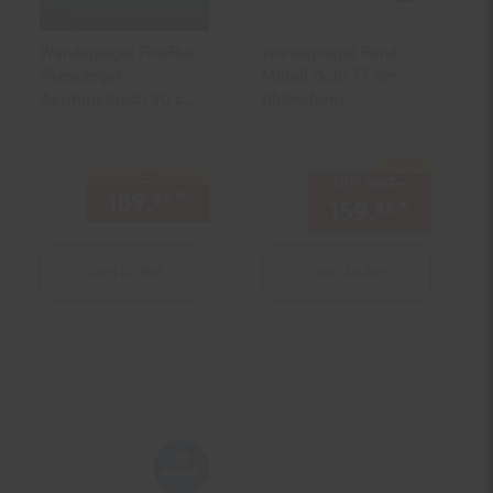
Wandspiegel FineBuy
Wandspiegel Rund
Flurspiegel
Metall Gold 77 cm
Asymmetrisch 90 cm
Blütenform
Spiegel Flur
Hängespiegel
-33 %
Sie Sparen 33 Prozent,
nur
UVP
240.–
UVP : 240,
189.
*
nur 189,
€ Sternchen Fußn
95
95
159.
*
Aktuell
95
Zum Artikel
Zum Artikel