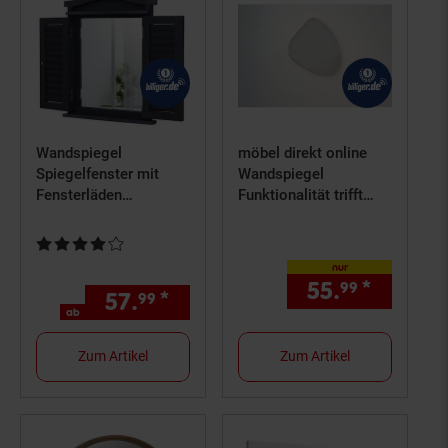
Wandspiegel
möbel direkt online
Spiegelfenster mit
Wandspiegel
Fensterläden
Funktionalität trifft
53x42x5cm ~
Design
dunkelgrau
Kundenbewertung: 4 von 5 Sternen
nur
55.
*
nur 55,
99
57.
*
ab 57,
€ Sternchen Fußno
99
99
ab
Zum Artikel
Zum Artikel