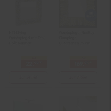
HTI-Living
Wandspiegel FineBuy
Wandspiegel mit Teak
Flurspiegel
Holz Rahmen
Quadratisch 75 cm
Spiegel Gold
Hängespiegel
nur
nur
22.
*
nur 22,
€ Sternchen Fußno
169.
*
nur 169
99
99
95
Zum Artikel
Zum Artikel