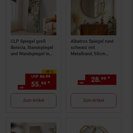
CLP Spiegel groß
Albatros Spiegel rund
Benicia, Standspiegel
schwarz mit
und Wandspiegel in
Metallrand, 50cm
einem,
Durchmesser, für
Ganzkörperspiegel
Wohnzimmer,
-35 %
Metallrahmen in
Sie Sparen 35 Prozent,
Badezimmer, Flur,
UVP
86.
99
UVP : 86,
99
€
28.
*
ab 28,
99
9
mehreren Größen und
Schlafzimmer, groß,
55.
*
ab 55,
€ Sternchen Fußno
ab
99
99
Farben
Wand
ab
Zum Artikel
Zum Artikel