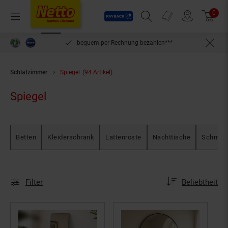
Payback
Prospekte
0
Arti
Menü
Suchfeld einblenden
Filiale finden
Warenkorb
inlösen
bequem per Rechnung bezahlen***
Schlafzimmer
Spiegel
(94 Artikel)
Spiegel
Betten
Kleiderschrank
Lattenroste
Nachttische
Schmink
Sortierung
Sortierung:
Filter
Beliebtheit