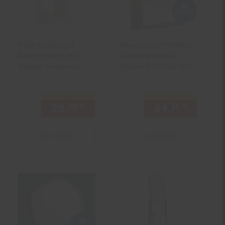
VCM Badspiegel -
Wandspiegel FineBuy
Hängespiegel mit
Flurspiegel Holz
Ablage, modernes
Massiv 80x80x3 cm
Design, Maße ca. H.
Spiegel Flur Diele Groß
70 x B. 50 x T. 12 cm,
nur
nur
Wandspiegel für Diele
28.
*
nur 28,
€ Sternchen Fußn
64.
*
nur 64,
90
90
95
und Flur, Flonali
Zum Artikel
Zum Artikel