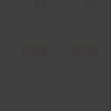
möbel direkt online
Wandspiegel FineBuy
Wandspiegel mit
Flurspiegel Rund
Dekoration goldfarben
Metall 60 cm Spiegel
Flur Hängespiegel
nur
nur
55.
*
nur 55,
€ Sternchen Fußno
59.
*
nur 59,
99
99
95
Zum Artikel
Zum Artikel