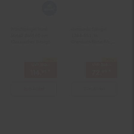
Wandspiegel Rund
Germania Spiegel
Metall Gold 60 cm
1384-551, in
Klassisches Design
Grandson-Eiche-Nb.,
mit ABS-Kanten, 145 x
58 x 3 cm (BxHxT)
-36 %
-70 %
Sie Sparen 36 Prozent,
Sie Sparen 70 Prozent,
UVP
180.–
UVP : 180,–€
UVP
249.–
UVP : 249,
114.
*
Aktueller Preis: 114,
72.
*
Aktuell
€ Ste
95
99
95
Zum Artikel
Zum Artikel