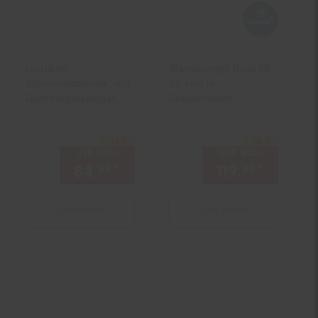
tectake®
Wandspiegel Rund (Ø
Schmuckschrank , mit
60 cm) in
Ganzkörperspiegel,
Graphitfarben –
aufgeteilter Innenraum
Modern & Rahmenlos
mit Haken, Schlitzen
-42 %
-33 %
und Löchern,
Sie Sparen 42 Prozent,
Sie Sparen 33 Prozent,
UVP
149.–
UVP : 149,–€
UVP
180.–
UVP : 180,
abschließbar
84.
*
Aktueller Preis: 84,
119.
*
Aktuell
€ Ste
99
95
99
Zum Artikel
Zum Artikel