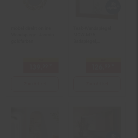
möbel direkt online
Teak-Wandspiegel
Wandspiegel Jasmin
MCW-M75,
goldfarben
Badspiegel,
Holzrahmen,
hochwertiges B-Grade-
nur
nur
Teak (Kernholz, 20-30
139.
*
nur 139,
€ Sternchen Fußn
126.
*
nur 126
99
99
99
Jahre), 71x80cm
Zum Artikel
Zum Artikel