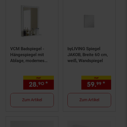
VCM Badspiegel -
byLIVING Spiegel
Hängespiegel mit
JAKOB, Breite 60 cm,
Ablage, modernes
weiß, Wandspiegel
Design, Maße ca. H.
70 x B. 50 x T. 12 cm,
nur
nur
Wandspiegel für Diele
28.
*
nur 28,
€ Sternchen Fußn
59.
*
nur 59,
90
90
99
und Flur, Nilari
Zum Artikel
Zum Artikel