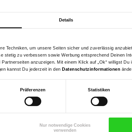
erte Bildstabilisierung sorgt für ruhige, verwacklungsfreie Videos,
luss und HDMI-Ausgang sind Sie flexibel verbunden und können Ihre
eundlichem Design. Sie ist die perfekte Wahl für alle, die hochwer
Details
vaten Gebrauch. Mit dieser Kamera setzen Sie Ihre Ideen gekonnt in S
, Ladegerät, USB-Kabel, Schultergurt, Bedienungsanleitung
e Techniken, um unsere Seiten sicher und zuverlässig anzubiet
Cams
ese stetig zu verbessern sowie Werbung entsprechend Deinen In
artnerseiten anzuzeigen. Mit einem Klick auf „Ok“ willigst Du
gen kannst Du jederzeit in den
Datenschutzinformationen
änder
Präferenzen
Statistiken
Shop
Weinwelt
Rezeptwelt
Net
Nur notwendige Cookies
verwenden