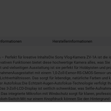
nformationen
Herstellerinformationen
rfekt für kreative InhalteDie Sony Vlog-Kamera ZV-1A ist die ideal
ativen Funktionen bietet diese hochwertige Kamera alles, was Sie
 und vielseitigen Ausstattung ist sie perfekt für Hobbyisten und p
fnahmenAusgestattet mit einem 1,0-Zoll-Exmor-RS-CMOS-Sensor und 
 Lichtverhältnissen. Das sorgt für lebendige, natürliche Farben und k
eller Autofokus:Die Echtzeit-Augen-Autofokus-Technologie verfolgt Ih
:Das 3-Zoll-LCD-Display ist seitlich schwenkbar, was Selfie-Aufnahm
Das integrierte Mikrofon mit Windschutz sorgt für klaren, professi
okeh-Switch:Mit nur einem Knopfdruck können Sie den Hintergrund 
oduktpräsentationsmodus:Dieser spezielle Modus fokussiert schnell a
 unterwegsDas kompakte und leichte Design macht die ZV-1A zum ide