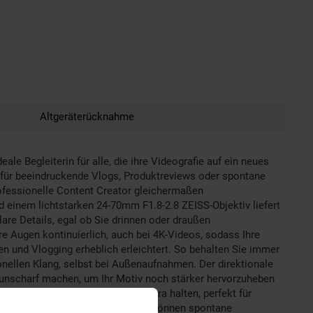
Altgeräterücknahme
e Begleiterin für alle, die ihre Videografie auf ein neues
 für beeindruckende Vlogs, Produktreviews oder spontane
rofessionelle Content Creator gleichermaßen
einem lichtstarken 24-70mm F1.8-2.8 ZEISS-Objektiv liefert
lare Details, egal ob Sie drinnen oder draußen
re Augen kontinuierlich, auch bei 4K-Videos, sodass Ihre
en und Vlogging erheblich erleichtert. So behalten Sie immer
onellen Klang, selbst bei Außenaufnahmen. Der direktionale
unscharf machen, um Ihr Motiv noch stärker hervorzuheben
uf Objekte, die Sie vor die Kamera halten, perfekt für
alen Begleiter für unterwegs. Sie können spontane