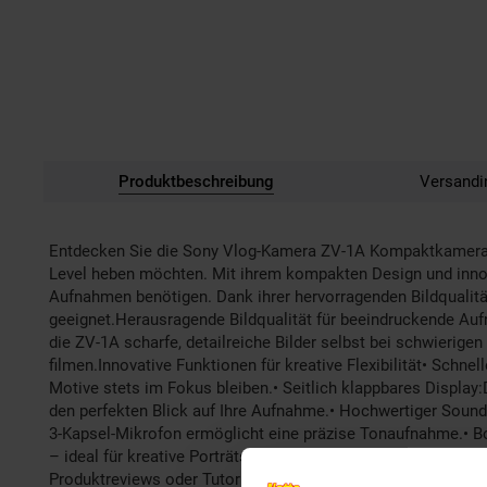
Produktbeschreibung
Versandi
Entdecken Sie die Sony Vlog-Kamera ZV-1A Kompaktkamera – Pe
Level heben möchten. Mit ihrem kompakten Design und innov
Aufnahmen benötigen. Dank ihrer hervorragenden Bildqualität
geeignet.Herausragende Bildqualität für beeindruckende Au
die ZV-1A scharfe, detailreiche Bilder selbst bei schwierigen
filmen.Innovative Funktionen für kreative Flexibilität• Schn
Motive stets im Fokus bleiben.• Seitlich klappbares Display
den perfekten Blick auf Ihre Aufnahme.• Hochwertiger Sound:
3-Kapsel-Mikrofon ermöglicht eine präzise Tonaufnahme.• B
– ideal für kreative Porträts und Produktpräsentationen.• Pr
Produktreviews oder Tutorials.Praktisch und vielseitig für