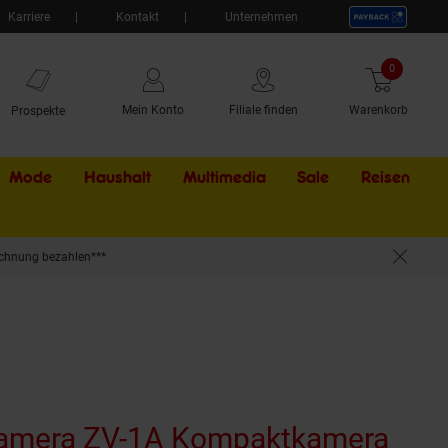
Karriere
Kontakt
Unternehmen
0
Artikel
Mein Konto
Filiale finden
Warenkorb
Prospekte
Mode
Haushalt
Multimedia
Sale
Externer Li
Reisen
chnung bezahlen***
Kamera ZV-1A Kompaktkamera
(Pro