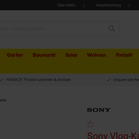
Über Netto
Verantwortung
Garten
Baumarkt
Solar
Wohnen
Freizeit
PAYBACK °Punkte sammeln & einlösen
bequem per Re
Cams
Sony Vlog-Kamera ZV-1A Kompaktkamera
Sony Vlog-