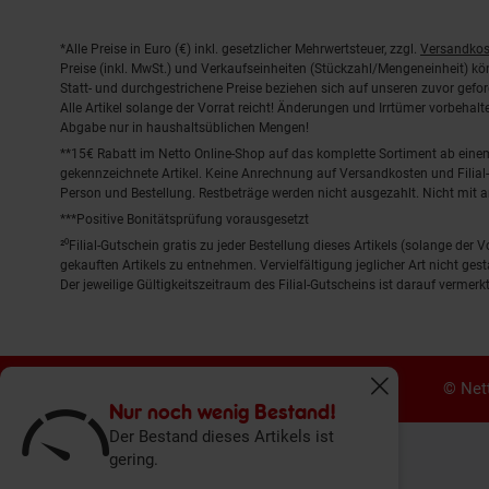
Fußnoten
*Alle Preise in Euro (€) inkl. gesetzlicher Mehrwertsteuer, zzgl.
Versandkos
Preise (inkl. MwSt.) und Verkaufseinheiten (Stückzahl/Mengeneinheit) k
Statt- und durchgestrichene Preise beziehen sich auf unseren zuvor gefor
Alle Artikel solange der Vorrat reicht! Änderungen und Irrtümer vorbeha
Abgabe nur in haushaltsüblichen Mengen!
**15€ Rabatt im Netto Online-Shop auf das komplette Sortiment ab ein
gekennzeichnete Artikel. Keine Anrechnung auf Versandkosten und Filial-
Person und Bestellung. Restbeträge werden nicht ausgezahlt. Nicht mit 
***Positive Bonitätsprüfung vorausgesetzt
²⁰Filial-Gutschein gratis zu jeder Bestellung dieses Artikels (solange der
gekauften Artikels zu entnehmen. Vervielfältigung jeglicher Art nicht ge
Der jeweilige Gültigkeitszeitraum des Filial-Gutscheins ist darauf vermerkt
© Nett