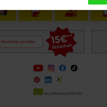
15€
**
m Newsletter anmelden
Gutschein
Folge
uns
auf
Bio Zertifizierung
DE-ÖKO-060
Unsere
Siegel