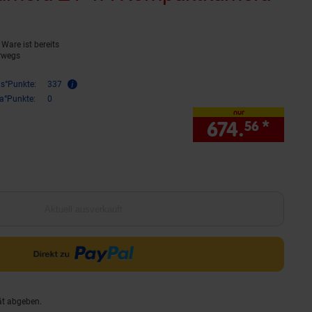
Ware ist bereits
rwegs
is°Punkte:
337
ra°Punkte:
0
nur
674.
*
nur 
56
Aktuell ausverkauft
ät abgeben.