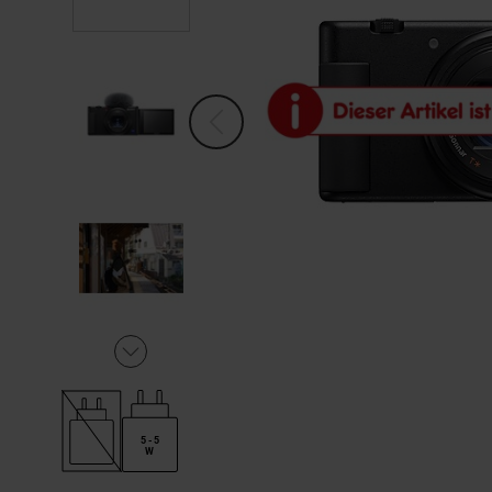
5 - 5
W