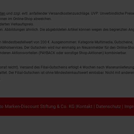
ten
und zzgl. evtl. anfallender Versandkostenzuschläge. UVP: Unverbindliche Preis
önnen im Online-Shop abweichen.
derten Verkaufspreis.
lten. Abbildungen ähnlich. Die abgebildeten Artikel können wegen des begrenzten A
em Mindestbestellwert von 200 €. Ausgenommen: Kategorie Multimedia, Gutscheine
Abholservices. Der Gutschein wird nur einmalig an Neuanmelder für den Online-Shop
anderen Aktionsvorteilen (PAYBACK oder sonstige Shop-Aktionen) kombinierbar.
 Vorrat reicht). Versand des Filial-Gutscheins erfolgt 4 Wochen nach Warenanlieferung
stattet. Der Filial-Gutschein ist ohne Mindesteinkaufswert einlösbar. Nicht mit and
.
o Marken-Discount Stiftung & Co. KG |
Kontakt
|
Datenschutz
|
Imp