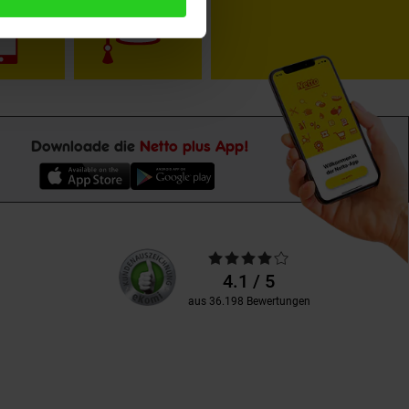
Downloade die
Netto plus App!
Unsere
Durchschnittliche
Kundenbewertungen
Bewertungen
4.1 / 5
aus 36.198 Bewertungen