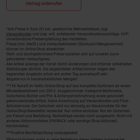
Vertrag widerrufen
*Alle Preise in Euro (€) inkl. gesetzlicher Mehrwertsteuer, zzgl.
Fußnoten
Versandkosten
und zzgl. evtl. anfallender Versandkostenzuschläge. UVP:
Unverbindliche Preisempfehlung des Herstellers.
Preise (inkl. MwSt.) und Verkaufseinheiten (Stückzahl/Mengeneinheit)
können im Online-Shop abweichen.
Statt- und durchgestrichene Preise beziehen sich auf unseren zuvor
geforderten Verkaufspreis.
Alle Artikel solange der Vorrat reicht! Änderungen und Irrtümer vorbehalten.
Abbildungen ähnlich. Die abgebildeten Artikel können wegen des
begrenzten Angebots schon am ersten Tag ausverkauft sein.
Abgabe nur in haushaltsüblichen Mengen!
**15€ Rabatt im Netto Online-Shop auf das komplette Sortiment ab einem
Mindestbestellwert von 200 €. Ausgenommen: Kategorie Multimedia,
Gutscheine, Bücher und Pre- & Anfangsmilchnahrung sowie gesondert
gekennzeichnete Artikel. Keine Anrechnung auf Versandkosten und Filial-
Abholservices. Der Gutschein wird nur einmalig an Neuanmelder für den
Online-Shop-Newsletter versendet. Nur online einlösbar. Nur ein Gutschein
pro Person und Bestellung. Restbeträge werden nicht ausgezahlt. Nicht mit
anderen Aktionsvorteilen (PAYBACK oder sonstige Shop-Aktionen)
kombinierbar.
***Positive Bonitätsprüfung vorausgesetzt
²⁰Filial-Gutschein gratis zu jeder Bestellung dieses Artikels (solange der