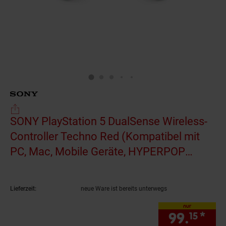
SONY PlayStation 5 DualSense Wireless-
Controller Techno Red (Kompatibel mit
PC, Mac, Mobile Geräte, HYPERPOP
Collection)
(Produkt aktuell ausverkauft)
Lieferzeit:
neue Ware ist bereits unterwegs
nur
99.
*
nur
15