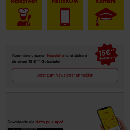
Rezeptwelt
NettoKOM
Karriere
15€
**
Newsletter Anmeldung
Abonniere unseren
Newsletter
und sichere
Gutschein
dir einen 15 €**-Gutschein!
Jetzt zum Newsletter anmelden
Downloade die
Netto plus App!