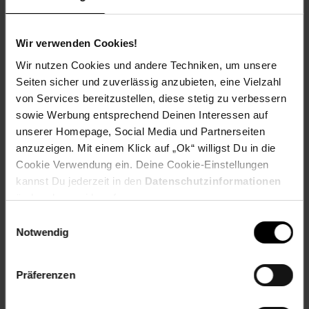
spielen, ohne Unterbrechungen.Vielseitige Konnektivität für
mehr FlexibilitätDer DualSense Controller ist kompatibel
mit PS5, PC, Mac und mobilen Geräten. Verbinden Sie ihn
Wir verwenden Cookies!
mühelos mit mehreren Geräten und genießen Sie nahtloses
Wir nutzen Cookies und andere Techniken, um unsere
Gameplay auf verschiedenen Plattformen. Die
Seiten sicher und zuverlässig anzubieten, eine Vielzahl
Bewegungssensoren ermöglichen eine intuitive Steuerung,
von Services bereitzustellen, diese stetig zu verbessern
die speziell bei ausgewählten Spielen für noch mehr Spaß
sorgt.FazitDerSONY PlayStation 5 DualSense Wireless-
sowie Werbung entsprechend Deinen Interessen auf
Controller in Techno Redist die perfekte Wahl für
unserer Homepage, Social Media und Partnerseiten
anspruchsvolle Gamer, die Wert auf Qualität, Komfort und
anzuzeigen. Mit einem Klick auf „Ok“ willigst Du in die
innovative Funktionen legen. Tauchen Sie ein in eine Welt
Cookie Verwendung ein. Deine Cookie-Einstellungen
voller spannender Abenteuer und genießen Sie ein
kannst Du jederzeit in den
Datenschutzinformationen
unvergleichliches Gaming-Erlebnis, das Ihre Erwartungen
ändern bzw. widerrufen.
übertrifft.LieferumfangPlayStation 5 DualSense Wireless-
Controller in Techno Red
Einwilligungsauswahl
Notwendig
Artikelnummer: 3097696000
EAN: 0711719020691
Artikel gehört zur Kategorie:
Gaming-Zubehör
Präferenzen