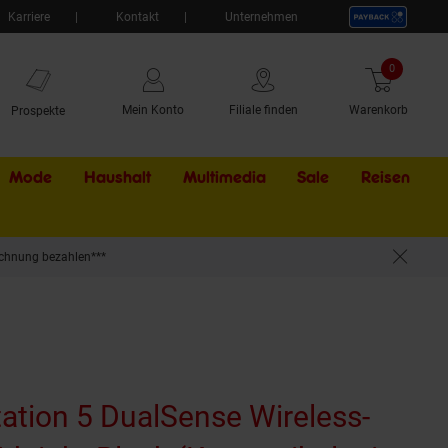
Karriere
Kontakt
Unternehmen
0
Artikel
Mein Konto
Filiale finden
Warenkorb
Prospekte
Mode
Haushalt
Multimedia
Sale
Externer Li
Reisen
chnung bezahlen***
ile Geräte, inklusive USB-Kabel)
ation 5 DualSense Wireless-