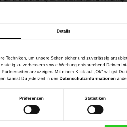
usstattung.• Ergonomisches Layout:Für maximalen Komfort auch bei
t:Funktioniert nahtlos mit PS5 und PC, für vielseitigen Einsatz.• R
t die ideale Wahl für anspruchsvolle Gamer, die Wert auf Qualität
ielerlebnis – egal, ob auf der Konsole oder am Computer. Gönnen Si
ualSense Wireless-Controller, USB-Kabel, Bedienungsanleitung
Details
e Techniken, um unsere Seiten sicher und zuverlässig anzubiet
ese stetig zu verbessern sowie Werbung entsprechend Deinen In
artnerseiten anzuzeigen. Mit einem Klick auf „Ok“ willigst Du
gen kannst Du jederzeit in den
Datenschutzinformationen
änder
Präferenzen
Statistiken