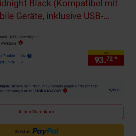
idnight Black (Kompatibel mit
ile Geräte, inklusive USB-
noch 10 Stück verfügbar
5 Werktage
nur
is°Punkte:
46
93.
*
nur 
72
ra°Punkte:
0
fügen.
Sichere dein Produkt 12 Monate gegen Unfallschäden,
19,99 €
arantiemängel ab mit
In den Warenkorb