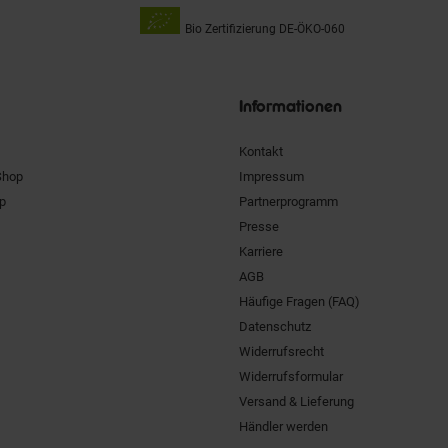
Bio Zertifizierung
DE-ÖKO-060
Unsere
Siegel
Informationen
Kontakt
Shop
Impressum
pp
Partnerprogramm
Presse
Karriere
AGB
Häufige Fragen (FAQ)
Datenschutz
Widerrufsrecht
Widerrufsformular
Versand & Lieferung
Händler werden