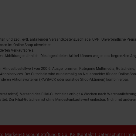
ten
und zzgl. evtl. anfallender Versandkostenzuschläge. UVP: Unverbindliche Preis
önnen im Online-Shop abweichen.
derten Verkaufspreis.
lten. Abbildungen ähnlich. Die abgebildeten Artikel können wegen des begrenzten A
em Mindestbestellwert von 200 €. Ausgenommen: Kategorie Multimedia, Gutscheine
Abholservices. Der Gutschein wird nur einmalig an Neuanmelder für den Online-Shop
anderen Aktionsvorteilen (PAYBACK oder sonstige Shop-Aktionen) kombinierbar.
 Vorrat reicht). Versand des Filial-Gutscheins erfolgt 4 Wochen nach Warenanlieferung
stattet. Der Filial-Gutschein ist ohne Mindesteinkaufswert einlösbar. Nicht mit and
.
o Marken-Discount Stiftung & Co. KG |
Kontakt
|
Datenschutz
|
Imp
en.