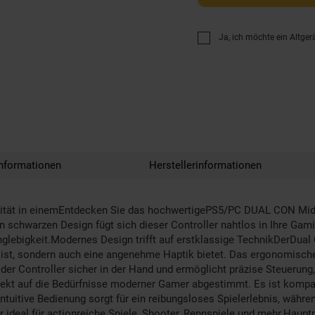
Ja, ich möchte ein Altger
nformationen
Herstellerinformationen
tät in einemEntdecken Sie das hochwertigePS5/PC DUAL CON Midnig
en schwarzen Design fügt sich dieser Controller nahtlos in Ihre Gami
lebigkeit.Modernes Design trifft auf erstklassige TechnikDerDual 
ist, sondern auch eine angenehme Haptik bietet. Das ergonomische
der Controller sicher in der Hand und ermöglicht präzise Steuerung,
fekt auf die Bedürfnisse moderner Gamer abgestimmt. Es ist kompat
uitive Bedienung sorgt für ein reibungsloses Spielerlebnis, währen
er ideal für actionreiche Spiele, Shooter, Rennspiele und mehr.Haup