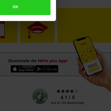
OK
toKOM
Karriere
Downloade die
Netto plus App!
Unsere
Durchschnittliche
Kundenbewertungen
Bewertungen
4.1 / 5
aus 36.168 Bewertungen