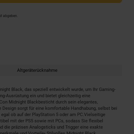
ät abgeben.
Altgeräterücknahme
ht Black, das speziell entwickelt wurde, um Ihr Gaming-
ng-Ausrüstung ein und bietet gleichzeitig eine
Con Midnight Blackbesticht durch sein elegantes,
 Design sorgt für eine komfortable Handhabung, selbst bei
 egal ob auf der PlayStation 5 oder am PC.Vielseitige
ibel mit der PS5 sowie mit PCs, sodass Sie flexibel
d die präzisen Analogsticks und Trigger eine exakte
tmerkmale und Vorteile• Stilvolles Midnight Black