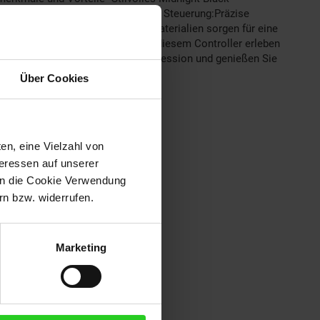
 langen Spielzeiten.• Hochpräzise Steuerung:Präzise
obuste Verarbeitung:Hochwertige Materialien sorgen für eine
, Design und Funktion legen. Mit diesem Controller erleben
e sich das Beste für Ihre Gaming-Session und genießen Sie
Über Cookies
en, eine Vielzahl von
teressen auf unserer
 in die Cookie Verwendung
n bzw. widerrufen.
Marketing