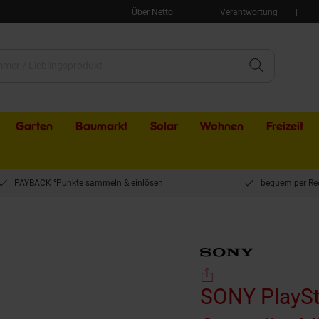
Über Netto
Verantwortung
Garten
Baumarkt
Solar
Wohnen
Freizeit
PAYBACK °Punkte sammeln & einlösen
bequem per Re
ation 5 DualSense Wireless-Controller Midnight Black (Kompatibel mit PC, Mac, Mob
SONY PlaySt