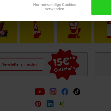
Nur notwendige Cookies
verwenden
Shop
Weinwelt
Rezeptwelt
Net
15€
**
m Newsletter anmelden
Gutschein
Folge
uns
auf