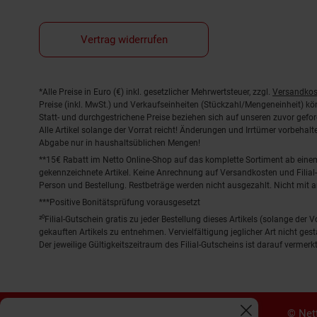
Vertrag widerrufen
Fußnoten
*Alle Preise in Euro (€) inkl. gesetzlicher Mehrwertsteuer, zzgl.
Versandkos
Preise (inkl. MwSt.) und Verkaufseinheiten (Stückzahl/Mengeneinheit) k
Statt- und durchgestrichene Preise beziehen sich auf unseren zuvor gefor
Alle Artikel solange der Vorrat reicht! Änderungen und Irrtümer vorbeha
Abgabe nur in haushaltsüblichen Mengen!
**15€ Rabatt im Netto Online-Shop auf das komplette Sortiment ab ein
gekennzeichnete Artikel. Keine Anrechnung auf Versandkosten und Filial-
Person und Bestellung. Restbeträge werden nicht ausgezahlt. Nicht mit 
***Positive Bonitätsprüfung vorausgesetzt
²⁰Filial-Gutschein gratis zu jeder Bestellung dieses Artikels (solange der
gekauften Artikels zu entnehmen. Vervielfältigung jeglicher Art nicht ge
Der jeweilige Gültigkeitszeitraum des Filial-Gutscheins ist darauf vermerkt
© Nett
Fenster schliess