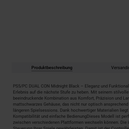
Produktbeschreibung
Versandi
PS5/PC DUAL CON Midnight Black – Eleganz und Funktionali
Erlebnis auf die nächste Stufe zu heben. Mit seinem stilvoll
beeindruckende Kombination aus Komfort, Präzision und Lang
mattschwarzes Gehäuse, das nicht nur optisch ansprechend 
längeren Spielsessions. Dank hochwertiger Materialien liegt 
Kompatibilität und einfache BedienungDieses Modell ist per
zwischen verschiedenen Plattformen wechseln können. Die int
Steuerung Ihrer Spiele gewährleisten. Damit ist der Controll