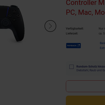
Controller M
PC, Mac, Mob
Kabel)
Verfügbarkeit:
Nur 
Lieferzeit:
ca. 
Payback Punkte
Bas
Ext
Rundum-Schutz hinzu
Diebstahl, Raub und G