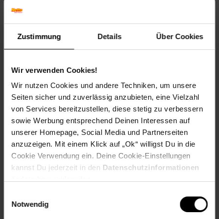
in Gold für die Entwicklung der SIRIUS Rettungsdecke oder
die Neugestaltung von Erste-Hilfe Behältnissen. Dies und
vieles mehr geht auf das Konto von SÖHNGEN.
Zustimmung
Details
Über Cookies
Artikelnummer: 2809431000
EAN: 4250108804697
Artikel gehört zur Kategorie:
Weiteres Bad-Zubehör
Wir verwenden Cookies!
Wir nutzen Cookies und andere Techniken, um unsere
Seiten sicher und zuverlässig anzubieten, eine Vielzahl
von Services bereitzustellen, diese stetig zu verbessern
Versandinformationen
sowie Werbung entsprechend Deinen Interessen auf
unserer Homepage, Social Media und Partnerseiten
Herstellerinformationen
anzuzeigen. Mit einem Klick auf „Ok“ willigst Du in die
Cookie Verwendung ein. Deine Cookie-Einstellungen
kannst Du jederzeit in den
Datenschutzinformationen
ändern bzw. widerrufen.
Einwilligungsauswahl
Fußzeile
Weitere Online-Angebote
Notwendig