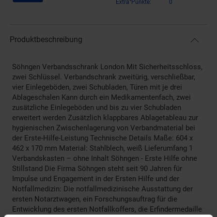
Extra°Punkte:
0
Produktbeschreibung
Söhngen Verbandsschrank London Mit Sicherheitsschloss,
zwei Schlüssel. Verbandschrank zweitürig, verschließbar,
vier Einlegeböden, zwei Schubladen, Türen mit je drei
Ablageschalen Kann durch ein Medikamentenfach, zwei
zusätzliche Einlegeböden und bis zu vier Schubladen
erweitert werden Zusätzlich klappbares Ablagetableau zur
hygienischen Zwischenlagerung von Verbandmaterial bei
der Erste-Hilfe-Leistung Technische Details Maße: 604 x
462 x 170 mm Material: Stahlblech, weiß Lieferumfang 1
Verbandskasten – ohne Inhalt Söhngen - Erste Hilfe ohne
Stillstand Die Firma Söhngen steht seit 90 Jahren für
Impulse und Engagement in der Ersten Hilfe und der
Notfallmedizin: Die notfallmedizinische Ausstattung der
ersten Notarztwagen, ein Forschungsauftrag für die
Entwicklung des ersten Notfallkoffers, die Erfindermedaille