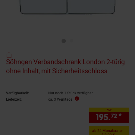
Söhngen Verbandschrank London 2-türig
ohne Inhalt, mit Sicherheitsschloss
Verfügbarkeit:
Nur noch 1 Stück verfügbar
Lieferzeit:
ca. 3 Werktage
nur
195.
*
nur
72
ab 24 Monatsraten
à 9.02 €