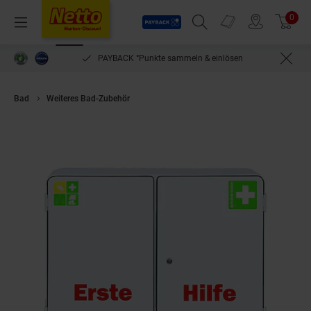
Payback
Prospekte
0
Arti
Menü
Suchfeld einblenden
Filiale finden
Warenkorb
PAYBACK °Punkte sammeln & einlösen
Bad
Weiteres Bad-Zubehör
Söhngen Verbandschrank London 2-türig ohn