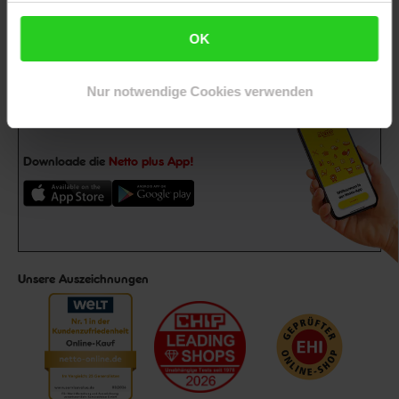
Jetzt zum Newsletter anmelden
OK
Nur notwendige Cookies verwenden
Downloade die
Netto plus App!
Unsere Auszeichnungen