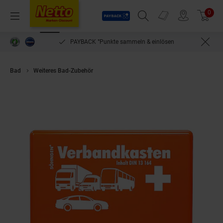
Payback
Prospekte
0
Arti
Menü
Suchfeld einblenden
Filiale finden
Warenkorb
PAYBACK °Punkte sammeln & einlösen
Bad
Weiteres Bad-Zubehör
Söhngen KFZ-Verbandkasten mit Füllung St