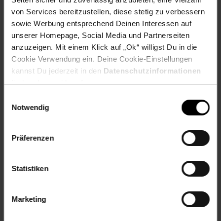
Fußzeile
Weitere Online-Angebote
von Services bereitzustellen, diese stetig zu verbessern
sowie Werbung entsprechend Deinen Interessen auf
Netto Reisen
TV-Shop
Weinwelt
unserer Homepage, Social Media und Partnerseiten
anzuzeigen. Mit einem Klick auf „Ok“ willigst Du in die
Cookie Verwendung ein. Deine Cookie-Einstellungen
kannst Du jederzeit in den
Datenschutzinformationen
ändern bzw. widerrufen.
Einwilligungsauswahl
Rezeptwelt
NettoKOM
Karriere
Notwendig
Präferenzen
Statistiken
15€
**
Newsletter Anmeldung
Abonniere unseren
Newsletter
und sichere
Marketing
Gutschein
dir einen 15 €**-Gutschein!