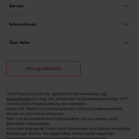
Service
Informationen
Über Netto
Vertrag widerrufen
*Alle Preise in Euro (€) inkl. gesetzlicher Mehrwertsteuer, zzgl.
Fußnoten
Versandkosten
und zzgl. evtl. anfallender Versandkostenzuschläge. UVP:
Unverbindliche Preisempfehlung des Herstellers.
Preise (inkl. MwSt.) und Verkaufseinheiten (Stückzahl/Mengeneinheit)
können im Online-Shop abweichen.
Statt- und durchgestrichene Preise beziehen sich auf unseren zuvor
geforderten Verkaufspreis.
Alle Artikel solange der Vorrat reicht! Änderungen und Irrtümer vorbehalten.
Abbildungen ähnlich. Die abgebildeten Artikel können wegen des
begrenzten Angebots schon am ersten Tag ausverkauft sein.