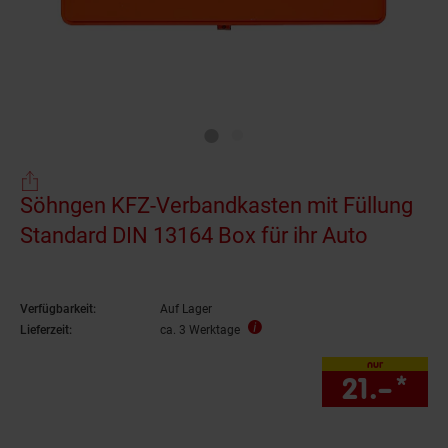
Söhngen KFZ-Verbandkasten mit Füllung
Standard DIN 13164 Box für ihr Auto
Verfügbarkeit:
Auf Lager
Lieferzeit:
ca. 3 Werktage
nur
21.–
*
nur