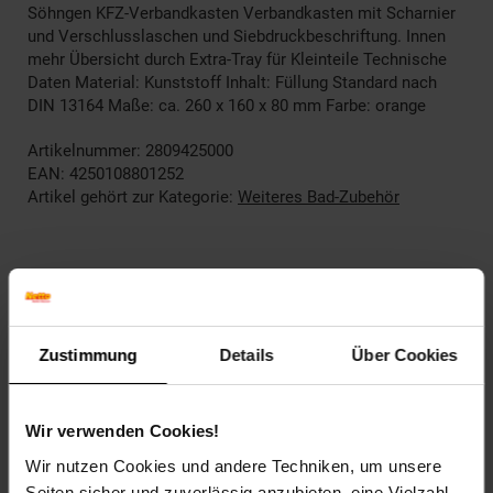
Söhngen KFZ-Verbandkasten Verbandkasten mit Scharnier
und Verschlusslaschen und Siebdruckbeschriftung. Innen
mehr Übersicht durch Extra-Tray für Kleinteile Technische
Daten Material: Kunststoff Inhalt: Füllung Standard nach
DIN 13164 Maße: ca. 260 x 160 x 80 mm Farbe: orange
Artikelnummer: 2809425000
EAN: 4250108801252
Artikel gehört zur Kategorie:
Weiteres Bad-Zubehör
Versandinformationen
Zustimmung
Details
Über Cookies
Herstellerinformationen
Wir verwenden Cookies!
Wir nutzen Cookies und andere Techniken, um unsere
Seiten sicher und zuverlässig anzubieten, eine Vielzahl