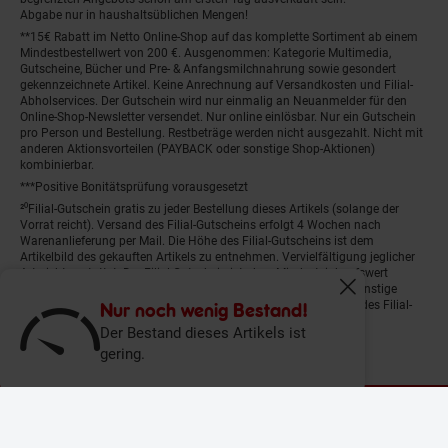
Abgabe nur in haushaltsüblichen Mengen!
**15€ Rabatt im Netto Online-Shop auf das komplette Sortiment ab einem
Mindestbestellwert von 200 €. Ausgenommen: Kategorie Multimedia,
Gutscheine, Bücher und Pre- & Anfangsmilchnahrung sowie gesondert
gekennzeichnete Artikel. Keine Anrechnung auf Versandkosten und Filial-
Abholservices. Der Gutschein wird nur einmalig an Neuanmelder für den
Online-Shop-Newsletter versendet. Nur online einlösbar. Nur ein Gutschein
pro Person und Bestellung. Restbeträge werden nicht ausgezahlt. Nicht mit
anderen Aktionsvorteilen (PAYBACK oder sonstige Shop-Aktionen)
kombinierbar.
***Positive Bonitätsprüfung vorausgesetzt
²⁰Filial-Gutschein gratis zu jeder Bestellung dieses Artikels (solange der
Vorrat reicht). Versand des Filial-Gutscheins erfolgt 4 Wochen nach
Warenanlieferung per Mail. Die Höhe des Filial-Gutscheins ist dem
Artikelbild des gekauften Artikels zu entnehmen. Vervielfältigung jeglicher
Art nicht gestattet. Der Filial-Gutschein ist ohne Mindesteinkaufswert
einlösbar. Nicht mit anderen Aktionsvorteilen (PAYBACK oder sonstige
Fenster schliess
Shop-Aktionen) kombinierbar. Der jeweilige Gültigkeitszeitraum des Filial-
Nur noch wenig Bestand!
Gutscheins ist darauf vermerkt.
Der Bestand dieses Artikels ist
gering.
© Netto Marken-Discount Stiftung & Co. KG |
Kontakt
|
Datenschutz
|
Impressum