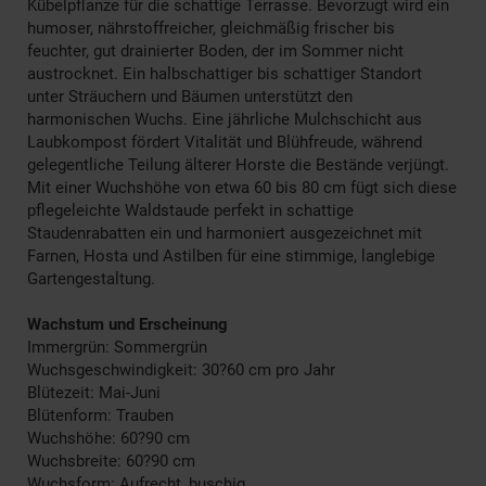
Kübelpflanze für die schattige Terrasse. Bevorzugt wird ein
humoser, nährstoffreicher, gleichmäßig frischer bis
feuchter, gut drainierter Boden, der im Sommer nicht
austrocknet. Ein halbschattiger bis schattiger Standort
unter Sträuchern und Bäumen unterstützt den
harmonischen Wuchs. Eine jährliche Mulchschicht aus
Laubkompost fördert Vitalität und Blühfreude, während
gelegentliche Teilung älterer Horste die Bestände verjüngt.
Mit einer Wuchshöhe von etwa 60 bis 80 cm fügt sich diese
pflegeleichte Waldstaude perfekt in schattige
Staudenrabatten ein und harmoniert ausgezeichnet mit
Farnen, Hosta und Astilben für eine stimmige, langlebige
Gartengestaltung.
Wachstum und Erscheinung
Immergrün: Sommergrün
Wuchsgeschwindigkeit: 30?60 cm pro Jahr
Blütezeit: Mai-Juni
Blütenform: Trauben
Wuchshöhe: 60?90 cm
Wuchsbreite: 60?90 cm
Wuchsform: Aufrecht, buschig