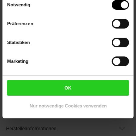
Naturgarten, Bienenweide
Notwendig
Eigenschaften
Duft: Schwach,Leicht
Präferenzen
Bestäuber: Insekten
Biodiversität: Nahrungsquelle für Vögel
Gechlecht: Zwitter
Statistiken
Lebenszeit: Mehrjährig
Besonderheit: Duftende Blütenstände
Marketing
Artikelnummer: 2799766000
EAN: 4063654312178
Artikel gehört zur Kategorie:
Pflanzen
OK
Nur notwendige Cookies verwenden
Versandinformationen
Herstellerinformationen