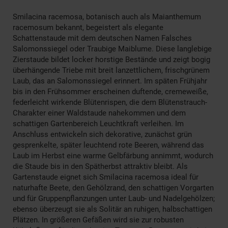
Smilacina racemosa, botanisch auch als Maianthemum
racemosum bekannt, begeistert als elegante
Schattenstaude mit dem deutschen Namen Falsches
Salomonssiegel oder Traubige Maiblume. Diese langlebige
Zierstaude bildet locker horstige Bestände und zeigt bogig
überhängende Triebe mit breit lanzettlichem, frischgrünem
Laub, das an Salomonssiegel erinnert. Im späten Frühjahr
bis in den Frühsommer erscheinen duftende, cremeweiße,
federleicht wirkende Blütenrispen, die dem Blütenstrauch-
Charakter einer Waldstaude nahekommen und dem
schattigen Gartenbereich Leuchtkraft verleihen. Im
Anschluss entwickeln sich dekorative, zunächst grün
gesprenkelte, später leuchtend rote Beeren, während das
Laub im Herbst eine warme Gelbfärbung annimmt, wodurch
die Staude bis in den Spätherbst attraktiv bleibt. Als
Gartenstaude eignet sich Smilacina racemosa ideal für
naturhafte Beete, den Gehölzrand, den schattigen Vorgarten
und für Gruppenpflanzungen unter Laub- und Nadelgehölzen;
ebenso überzeugt sie als Solitär an ruhigen, halbschattigen
Plätzen. In größeren Gefäßen wird sie zur robusten