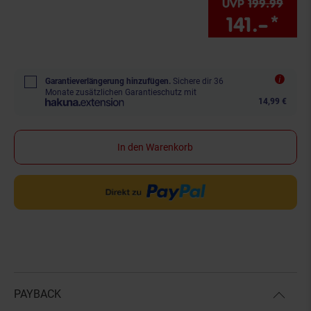
UVP
199.
99
UVP 
141.–
*
Sie
Garantieverlängerung hinzufügen.
Sichere dir 36
Monate zusätzlichen Garantieschutz mit
14,99 €
In den Warenkorb
PAYBACK