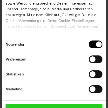
sowie Werbung entsprechend Deinen Interessen auf
Versandinformationen
unserer Homepage, Social Media und Partnerseiten
anzuzeigen. Mit einem Klick auf „Ok“ willigst Du in die
Cookie Verwendung ein. Deine Cookie-Einstellungen
Herstellerinformationen
kannst Du jederzeit in den
Datenschutzinformationen
ändern bzw. widerrufen.
Einwilligungsauswahl
Notwendig
Fußzeile
Weitere Online-Angebote
Präferenzen
Netto Reisen
TV-Shop
Weinwelt
Statistiken
Marketing
Rezeptwelt
NettoKOM
Karriere