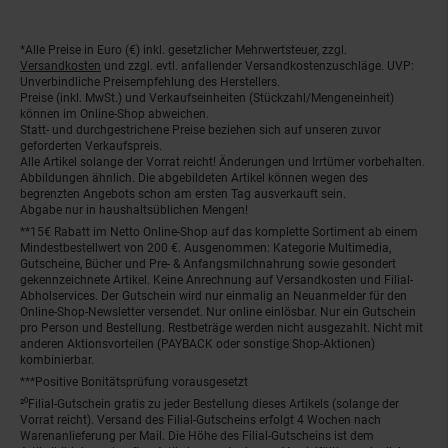
*Alle Preise in Euro (€) inkl. gesetzlicher Mehrwertsteuer, zzgl.
Fußnoten
Versandkosten
und zzgl. evtl. anfallender Versandkostenzuschläge. UVP:
Unverbindliche Preisempfehlung des Herstellers.
Preise (inkl. MwSt.) und Verkaufseinheiten (Stückzahl/Mengeneinheit)
können im Online-Shop abweichen.
Statt- und durchgestrichene Preise beziehen sich auf unseren zuvor
geforderten Verkaufspreis.
Alle Artikel solange der Vorrat reicht! Änderungen und Irrtümer vorbehalten.
Abbildungen ähnlich. Die abgebildeten Artikel können wegen des
begrenzten Angebots schon am ersten Tag ausverkauft sein.
Abgabe nur in haushaltsüblichen Mengen!
**15€ Rabatt im Netto Online-Shop auf das komplette Sortiment ab einem
Mindestbestellwert von 200 €. Ausgenommen: Kategorie Multimedia,
Gutscheine, Bücher und Pre- & Anfangsmilchnahrung sowie gesondert
gekennzeichnete Artikel. Keine Anrechnung auf Versandkosten und Filial-
Abholservices. Der Gutschein wird nur einmalig an Neuanmelder für den
Online-Shop-Newsletter versendet. Nur online einlösbar. Nur ein Gutschein
pro Person und Bestellung. Restbeträge werden nicht ausgezahlt. Nicht mit
anderen Aktionsvorteilen (PAYBACK oder sonstige Shop-Aktionen)
kombinierbar.
***Positive Bonitätsprüfung vorausgesetzt
²⁰Filial-Gutschein gratis zu jeder Bestellung dieses Artikels (solange der
Vorrat reicht). Versand des Filial-Gutscheins erfolgt 4 Wochen nach
Warenanlieferung per Mail. Die Höhe des Filial-Gutscheins ist dem