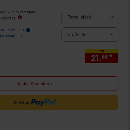
noch 7 Stück verfügbar
Farbe:
black
2 Werktage
is°Punkte:
10
Größe:
36
ra°Punkte:
0
nur
21.
*
nur 2
68
In den Warenkorb