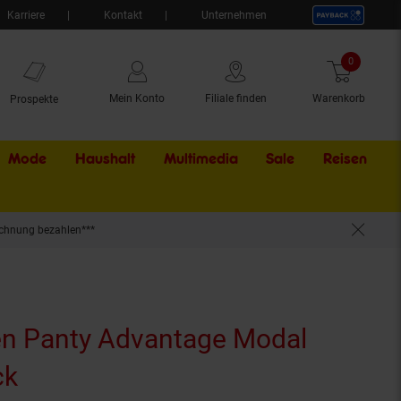
Karriere
Kontakt
Unternehmen
0
Artikel
Mein Konto
Filiale finden
Warenkorb
Prospekte
Mode
Haushalt
Multimedia
Sale
Externer Li
Reisen
chnung bezahlen***
n Panty Advantage Modal
ck