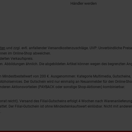
Händler werden
ten
und zzgl. evtl. anfallender Versandkostenzuschläge. UVP: Unverbindliche Preis
önnen im Online-Shop abweichen.
derten Verkaufspreis.
lten. Abbildungen ähnlich. Die abgebildeten Artikel können wegen des begrenzten A
em Mindestbestellwert von 200 €. Ausgenommen: Kategorie Multimedia, Gutscheine
Abholservices. Der Gutschein wird nur einmalig an Neuanmelder für den Online-Shop
anderen Aktionsvorteilen (PAYBACK oder sonstige Shop-Aktionen) kombinierbar.
 Vorrat reicht). Versand des Filial-Gutscheins erfolgt 4 Wochen nach Warenanlieferung
stattet. Der Filial-Gutschein ist ohne Mindesteinkaufswert einlösbar. Nicht mit and
.
en.