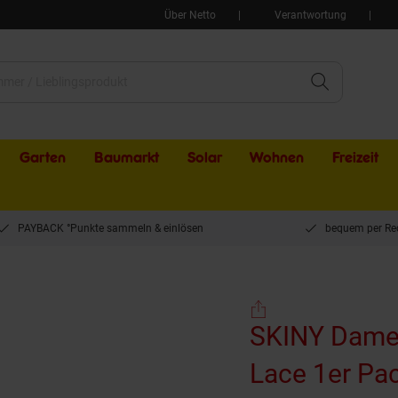
Über Netto
Verantwortung
Garten
Baumarkt
Solar
Wohnen
Freizeit
PAYBACK °Punkte sammeln & einlösen
bequem per Re
SKINY Damen Panty Advantage Modal Lace 1er Pack
SKINY Dame
Lace 1er Pa