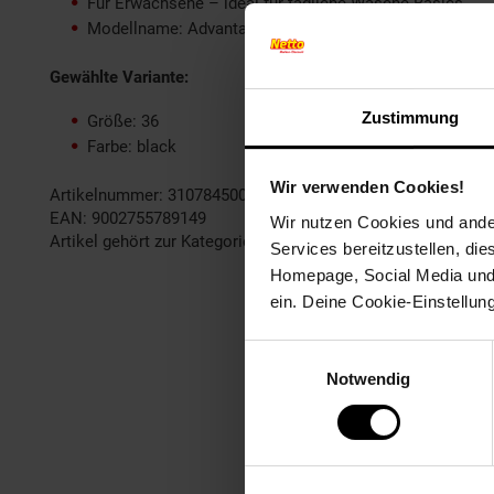
Für Erwachsene – ideal für tägliche Wäsche-Basics
Modellname: Advantage Modal Lace – klare Zuordnung 
Gewählte Variante:
Zustimmung
Größe: 36
Farbe: black
Wir verwenden Cookies!
Artikelnummer: 3107845000
EAN: 9002755789149
Wir nutzen Cookies und ander
Artikel gehört zur Kategorie:
Damen Wäsche, Strümpfe & So
Services bereitzustellen, di
Homepage, Social Media und P
ein. Deine Cookie-Einstellun
Einwilligungsauswahl
Notwendig
Fußzeile