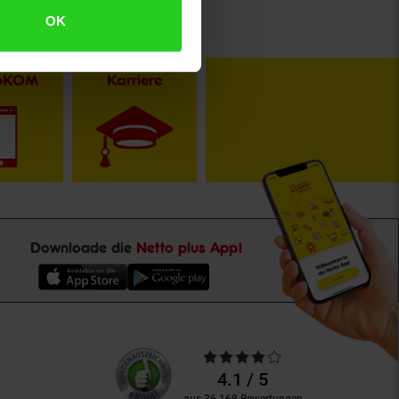
OK
toKOM
Karriere
Downloade die
Netto plus App!
Unsere
Durchschnittliche
Kundenbewertungen
Bewertungen
4.1 / 5