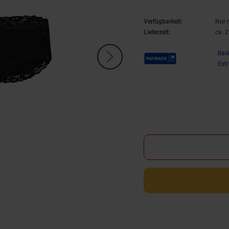
Verfügbarkeit:
Nur 
Lieferzeit:
ca. 
Payback Punkte
Bas
Ext