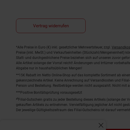
Vertrag widerrufen
Fußnoten
*Alle Preise in Euro (€) inkl. gesetzlicher Mehrwertsteuer, zzgl.
Versandkos
Preise (inkl. MwSt.) und Verkaufseinheiten (Stückzahl/Mengeneinheit) k
Statt- und durchgestrichene Preise beziehen sich auf unseren zuvor gefor
Alle Artikel solange der Vorrat reicht! Änderungen und Irrtümer vorbeha
Abgabe nur in haushaltsüblichen Mengen!
**15€ Rabatt im Netto Online-Shop auf das komplette Sortiment ab ein
gekennzeichnete Artikel. Keine Anrechnung auf Versandkosten und Filial-
Person und Bestellung. Restbeträge werden nicht ausgezahlt. Nicht mit 
***Positive Bonitätsprüfung vorausgesetzt
²⁰Filial-Gutschein gratis zu jeder Bestellung dieses Artikels (solange der
gekauften Artikels zu entnehmen. Vervielfältigung jeglicher Art nicht ge
Der jeweilige Gültigkeitszeitraum des Filial-Gutscheins ist darauf vermerkt
Fenster schliess