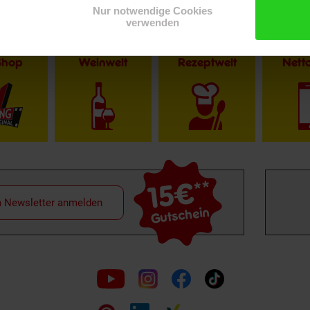
Nur notwendige Cookies
verwenden
Shop
Weinwelt
Rezeptwelt
Net
15€
**
m Newsletter anmelden
Gutschein
Folge
uns
auf