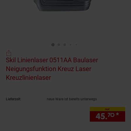
Skil Linienlaser 0511AA Baulaser
Neigungsfunktion Kreuz Laser
Kreuzlinienlaser
(Produkt aktuell ausverkauft
Lieferzeit:
neue Ware ist bereits unterwegs
nur
45.
*
nur
70