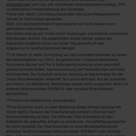
Fußnoten
Versandkosten
und zzgl. evtl. anfallender Versandkostenzuschläge. UVP:
Unverbindliche Preisempfehlung des Herstellers.
Preise (inkl. MwSt.) und Verkaufseinheiten (Stückzahl/Mengeneinheit)
können im Online-Shop abweichen.
Statt- und durchgestrichene Preise beziehen sich auf unseren zuvor
geforderten Verkaufspreis.
Alle Artikel solange der Vorrat reicht! Änderungen und Irrtümer vorbehalten.
Abbildungen ähnlich. Die abgebildeten Artikel können wegen des
begrenzten Angebots schon am ersten Tag ausverkauft sein.
Abgabe nur in haushaltsüblichen Mengen!
**15€ Rabatt im Netto Online-Shop auf das komplette Sortiment ab einem
Mindestbestellwert von 200 €. Ausgenommen: Kategorie Multimedia,
Gutscheine, Bücher und Pre- & Anfangsmilchnahrung sowie gesondert
gekennzeichnete Artikel. Keine Anrechnung auf Versandkosten und Filial-
Abholservices. Der Gutschein wird nur einmalig an Neuanmelder für den
Online-Shop-Newsletter versendet. Nur online einlösbar. Nur ein Gutschein
pro Person und Bestellung. Restbeträge werden nicht ausgezahlt. Nicht mit
anderen Aktionsvorteilen (PAYBACK oder sonstige Shop-Aktionen)
kombinierbar.
***Positive Bonitätsprüfung vorausgesetzt
²⁰Filial-Gutschein gratis zu jeder Bestellung dieses Artikels (solange der
Vorrat reicht). Versand des Filial-Gutscheins erfolgt 4 Wochen nach
Warenanlieferung per Mail. Die Höhe des Filial-Gutscheins ist dem
Artikelbild des gekauften Artikels zu entnehmen. Vervielfältigung jeglicher
Art nicht gestattet. Der Filial-Gutschein ist ohne Mindesteinkaufswert
einlösbar. Nicht mit anderen Aktionsvorteilen (PAYBACK oder sonstige