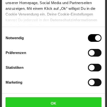
Herstellerinformationen
unserer Homepage, Social Media und Partnerseiten
anzuzeigen. Mit einem Klick auf „Ok“ willigst Du in die
Cookie Verwendung ein. Deine Cookie-Einstellungen
Altgeräterücknahme
kannst Du jederzeit in den
Datenschutzinformationen
ändern bzw. widerrufen.
Einwilligungsauswahl
Fußzeile
Weitere Online-Angebote
Notwendig
Netto Reisen
TV-Shop
Weinwelt
Präferenzen
Statistiken
Marketing
Rezeptwelt
NettoKOM
Karriere
OK