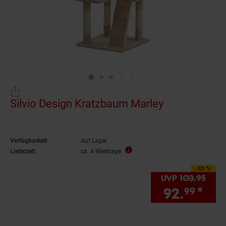
Silvio Design Kratzbaum Marley
Verfügbarkeit:
Auf Lager
Lieferzeit:
ca. 4 Werktage
-10 %
Sie Sparen 10 Prozent
UVP
103.
95
UVP 
92.
*
Sie
99