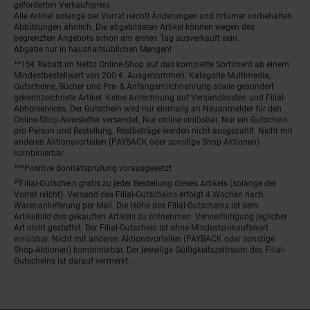
geforderten Verkaufspreis.
Alle Artikel solange der Vorrat reicht! Änderungen und Irrtümer vorbehalten.
Abbildungen ähnlich. Die abgebildeten Artikel können wegen des
begrenzten Angebots schon am ersten Tag ausverkauft sein.
Abgabe nur in haushaltsüblichen Mengen!
**15€ Rabatt im Netto Online-Shop auf das komplette Sortiment ab einem
Mindestbestellwert von 200 €. Ausgenommen: Kategorie Multimedia,
Gutscheine, Bücher und Pre- & Anfangsmilchnahrung sowie gesondert
gekennzeichnete Artikel. Keine Anrechnung auf Versandkosten und Filial-
Abholservices. Der Gutschein wird nur einmalig an Neuanmelder für den
Online-Shop-Newsletter versendet. Nur online einlösbar. Nur ein Gutschein
pro Person und Bestellung. Restbeträge werden nicht ausgezahlt. Nicht mit
anderen Aktionsvorteilen (PAYBACK oder sonstige Shop-Aktionen)
kombinierbar.
***Positive Bonitätsprüfung vorausgesetzt
²⁰Filial-Gutschein gratis zu jeder Bestellung dieses Artikels (solange der
Vorrat reicht). Versand des Filial-Gutscheins erfolgt 4 Wochen nach
Warenanlieferung per Mail. Die Höhe des Filial-Gutscheins ist dem
Artikelbild des gekauften Artikels zu entnehmen. Vervielfältigung jeglicher
Art nicht gestattet. Der Filial-Gutschein ist ohne Mindesteinkaufswert
einlösbar. Nicht mit anderen Aktionsvorteilen (PAYBACK oder sonstige
Shop-Aktionen) kombinierbar. Der jeweilige Gültigkeitszeitraum des Filial-
Gutscheins ist darauf vermerkt.