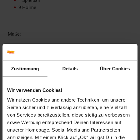
1 Spielball
9 Holme
Maße:
ca. L60 x B60 x H150cm
Artikelnummer: 1885549000
EAN: 4260056105258
Zustimmung
Details
Über Cookies
Artikel gehört zur Kategorie:
Katzenbäume
Wir verwenden Cookies!
Wir nutzen Cookies und andere Techniken, um unsere
Versandinformationen
Seiten sicher und zuverlässig anzubieten, eine Vielzahl
von Services bereitzustellen, diese stetig zu verbessern
sowie Werbung entsprechend Deinen Interessen auf
Herstellerinformationen
unserer Homepage, Social Media und Partnerseiten
anzuzeigen. Mit einem Klick auf „Ok“ willigst Du in die