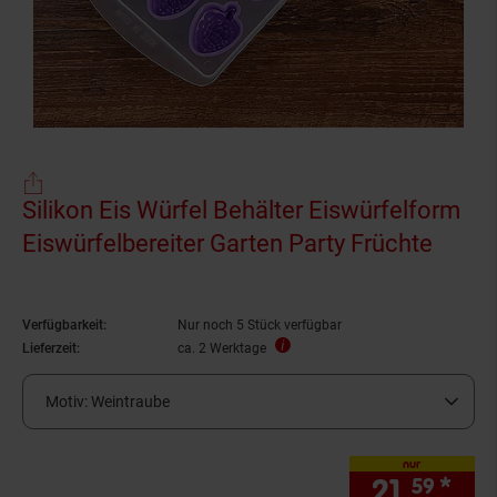
Silikon Eis Würfel Behälter Eiswürfelform
Eiswürfelbereiter Garten Party Früchte
Verfügbarkeit:
Nur noch 5 Stück verfügbar
Lieferzeit:
ca. 2 Werktage
Motiv:
Weintraube
nur
21.
*
nur
59