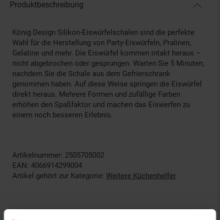
Produktbeschreibung
König Design Silikon-Eiswürfelschalen sind die perfekte
Wahl für die Herstellung von Party-Eiswürfeln, Pralinen,
Gelatine und mehr. Die Eiswürfel kommen intakt heraus –
nicht abgebrochen oder gesprungen. Warten Sie 5 Minuten,
nachdem Sie die Schale aus dem Gefrierschrank
genommen haben. Auf diese Weise springen die Eiswürfel
direkt heraus. Mehrere Formen und zufällige Farben
erhöhen den Spaßfaktor und machen das Eiswerfen zu
einem noch besseren Erlebnis.
Artikelnummer: 2505705002
EAN: 4066914299004
Artikel gehört zur Kategorie:
Weitere Küchenhelfer