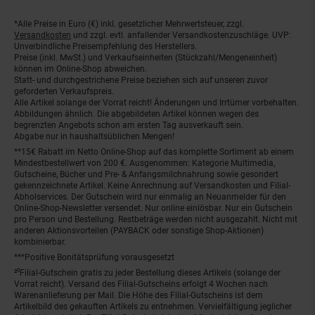
*Alle Preise in Euro (€) inkl. gesetzlicher Mehrwertsteuer, zzgl.
Fußnoten
Versandkosten
und zzgl. evtl. anfallender Versandkostenzuschläge. UVP:
Unverbindliche Preisempfehlung des Herstellers.
Preise (inkl. MwSt.) und Verkaufseinheiten (Stückzahl/Mengeneinheit)
können im Online-Shop abweichen.
Statt- und durchgestrichene Preise beziehen sich auf unseren zuvor
geforderten Verkaufspreis.
Alle Artikel solange der Vorrat reicht! Änderungen und Irrtümer vorbehalten.
Abbildungen ähnlich. Die abgebildeten Artikel können wegen des
begrenzten Angebots schon am ersten Tag ausverkauft sein.
Abgabe nur in haushaltsüblichen Mengen!
**15€ Rabatt im Netto Online-Shop auf das komplette Sortiment ab einem
Mindestbestellwert von 200 €. Ausgenommen: Kategorie Multimedia,
Gutscheine, Bücher und Pre- & Anfangsmilchnahrung sowie gesondert
gekennzeichnete Artikel. Keine Anrechnung auf Versandkosten und Filial-
Abholservices. Der Gutschein wird nur einmalig an Neuanmelder für den
Online-Shop-Newsletter versendet. Nur online einlösbar. Nur ein Gutschein
pro Person und Bestellung. Restbeträge werden nicht ausgezahlt. Nicht mit
anderen Aktionsvorteilen (PAYBACK oder sonstige Shop-Aktionen)
kombinierbar.
***Positive Bonitätsprüfung vorausgesetzt
²⁰Filial-Gutschein gratis zu jeder Bestellung dieses Artikels (solange der
Vorrat reicht). Versand des Filial-Gutscheins erfolgt 4 Wochen nach
Warenanlieferung per Mail. Die Höhe des Filial-Gutscheins ist dem
Artikelbild des gekauften Artikels zu entnehmen. Vervielfältigung jeglicher