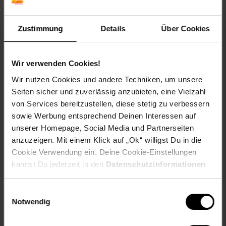
Versandinformationen
Zustimmung
Details
Über Cookies
Herstellerinformationen
Wir verwenden Cookies!
Wir nutzen Cookies und andere Techniken, um unsere
Seiten sicher und zuverlässig anzubieten, eine Vielzahl
Fußzeile
Weitere Online-Angebote
von Services bereitzustellen, diese stetig zu verbessern
sowie Werbung entsprechend Deinen Interessen auf
Netto Reisen
TV-Shop
Weinwelt
unserer Homepage, Social Media und Partnerseiten
anzuzeigen. Mit einem Klick auf „Ok“ willigst Du in die
Cookie Verwendung ein. Deine Cookie-Einstellungen
kannst Du jederzeit in den
Datenschutzinformationen
ändern bzw. widerrufen.
Einwilligungsauswahl
Rezeptwelt
NettoKOM
Karriere
Notwendig