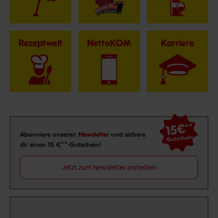
Rezeptwelt
NettoKOM
Karriere
15€
**
Newsletter Anmeldung
Abonniere unseren
Newsletter
und sichere
Gutschein
dir einen 15 €**-Gutschein!
Jetzt zum Newsletter anmelden