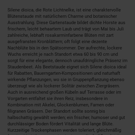
Silene dioica, die Rote Lichtnelke, ist eine charaktervolle
Blütenstaude mit natürlichem Charme und botanischer
Ausstrahlung. Diese Gartenstaude bildet dichte Horste aus
frischem, leicht behaartem Laub und trägt von Mai bis Juli
zahlreiche, lebhaft rosakarminfarbene Blüten mit zart
ausgefransten Kronblättern; oft folgt eine dezente
Nachblüte bis in den Spätsommer. Der aufrechte, lockere
Wuchs erreicht je nach Standort etwa 60 bis 90 cm und
sorgt für eine elegante, dennoch unaufdringliche Präsenz im
Staudenbeet. Als Beetstaude eignet sich Silene dioica ideal
für Rabatten, Bauerngarten-Kompositionen und naturhaft
wirkende Pflanzungen, wo sie in Gruppenpflanzung ebenso
überzeugt wie als lockerer Solitär zwischen Ziergräsern.
Auch in ausreichend großen Kübeln auf Terrasse oder im
Vorgarten entfaltet sie ihren Reiz, insbesondere in
Kombination mit Akelei, Glockenblumen, Farnen oder
filigranen Gräsern. Der Standort sollte sonnig bis
halbschattig gewählt werden; ein frischer, humoser und gut
durchlässiger Boden fördert Vitalität und lange Blüte.
Kurzzeitige Trockenphasen werden toleriert, gleichmäßig