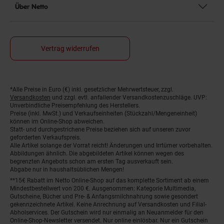
Über Netto
Vertrag widerrufen
*Alle Preise in Euro (€) inkl. gesetzlicher Mehrwertsteuer, zzgl.
Fußnoten
Versandkosten
und zzgl. evtl. anfallender Versandkostenzuschläge. UVP:
Unverbindliche Preisempfehlung des Herstellers.
Preise (inkl. MwSt.) und Verkaufseinheiten (Stückzahl/Mengeneinheit)
können im Online-Shop abweichen.
Statt- und durchgestrichene Preise beziehen sich auf unseren zuvor
geforderten Verkaufspreis.
Alle Artikel solange der Vorrat reicht! Änderungen und Irrtümer vorbehalten.
Abbildungen ähnlich. Die abgebildeten Artikel können wegen des
begrenzten Angebots schon am ersten Tag ausverkauft sein.
Abgabe nur in haushaltsüblichen Mengen!
**15€ Rabatt im Netto Online-Shop auf das komplette Sortiment ab einem
Mindestbestellwert von 200 €. Ausgenommen: Kategorie Multimedia,
Gutscheine, Bücher und Pre- & Anfangsmilchnahrung sowie gesondert
gekennzeichnete Artikel. Keine Anrechnung auf Versandkosten und Filial-
Abholservices. Der Gutschein wird nur einmalig an Neuanmelder für den
Online-Shop-Newsletter versendet. Nur online einlösbar. Nur ein Gutschein