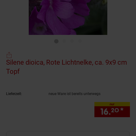
Silene dioica, Rote Lichtnelke, ca. 9x9 cm
Topf
(Produkt aktuell ausverkauft)
Lieferzeit:
neue Ware ist bereits unterwegs
nur
16.
*
nur
20