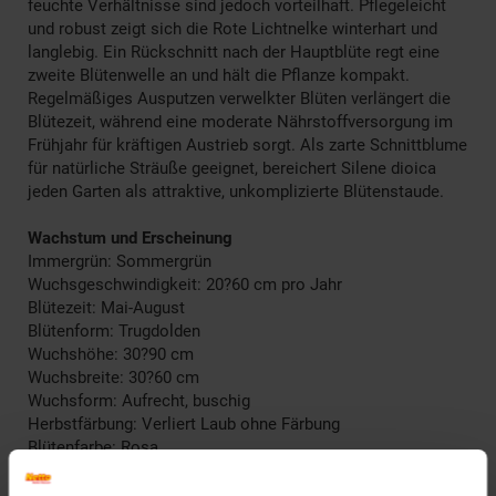
feuchte Verhältnisse sind jedoch vorteilhaft. Pflegeleicht
und robust zeigt sich die Rote Lichtnelke winterhart und
langlebig. Ein Rückschnitt nach der Hauptblüte regt eine
zweite Blütenwelle an und hält die Pflanze kompakt.
Regelmäßiges Ausputzen verwelkter Blüten verlängert die
Blütezeit, während eine moderate Nährstoffversorgung im
Frühjahr für kräftigen Austrieb sorgt. Als zarte Schnittblume
für natürliche Sträuße geeignet, bereichert Silene dioica
jeden Garten als attraktive, unkomplizierte Blütenstaude.
Wachstum und Erscheinung
Immergrün: Sommergrün
Wuchsgeschwindigkeit: 20?60 cm pro Jahr
Blütezeit: Mai-August
Blütenform: Trugdolden
Wuchshöhe: 30?90 cm
Wuchsbreite: 30?60 cm
Wuchsform: Aufrecht, buschig
Herbstfärbung: Verliert Laub ohne Färbung
Blütenfarbe: Rosa
Winterfarbe: Verblasst, bleibt halbschattig
Geschmack: X