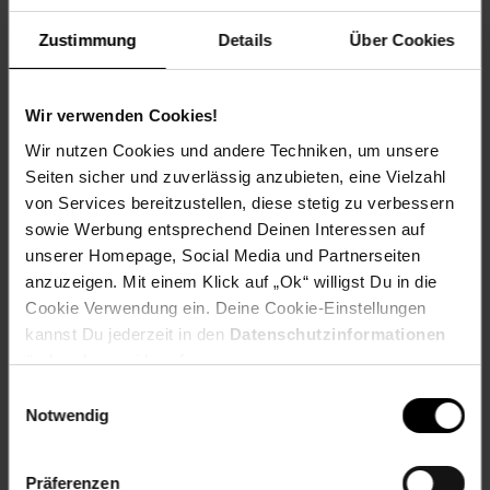
Frucht: Keine Frucht
Zustimmung
Details
Über Cookies
Blattform: Eiförmig
Standort und Pflege
Standortempfehlung: Halbschattig, feucht
Wir verwenden Cookies!
Pflegeaufwand: Mittel
Wir nutzen Cookies und andere Techniken, um unsere
Lichtbedarf: Sonnig-Halbschattig
Seiten sicher und zuverlässig anzubieten, eine Vielzahl
Wasserbedarf: Mittel
von Services bereitzustellen, diese stetig zu verbessern
Rückschnitt: Rückschnitt nach der Blüte.
Schnittverträglichkeit: Gut
sowie Werbung entsprechend Deinen Interessen auf
Bodenansprüche: humos und gut durchlässig
unserer Homepage, Social Media und Partnerseiten
Nährstoffgehalt: Mittel
anzuzeigen. Mit einem Klick auf „Ok“ willigst Du in die
Frosthärte: bis -20 °C
Cookie Verwendung ein. Deine Cookie-Einstellungen
Verwendung: Wildblumenwiese, Bienenweide, Naturgarten,
kannst Du jederzeit in den
Datenschutzinformationen
Unterpflanzung, Steingarten.
ändern bzw. widerrufen.
Eigenschaften
Einwilligungsauswahl
Duft: Leicht
Notwendig
Bestäuber: Insekten
Biodiversität: Nahrungsquelle für Insekten
Gechlecht: Zweihäusig (weiblich)
Präferenzen