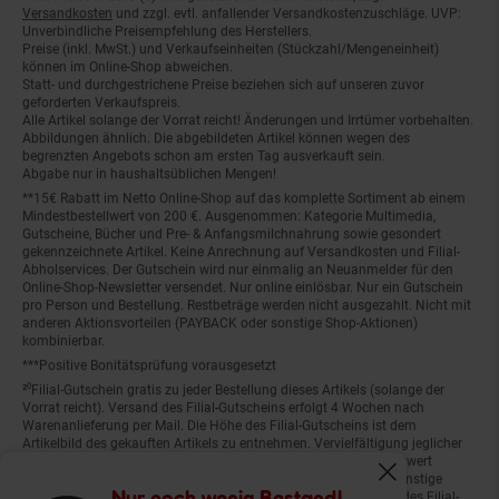
Versandkosten
und zzgl. evtl. anfallender Versandkostenzuschläge. UVP:
Unverbindliche Preisempfehlung des Herstellers.
Preise (inkl. MwSt.) und Verkaufseinheiten (Stückzahl/Mengeneinheit)
können im Online-Shop abweichen.
Statt- und durchgestrichene Preise beziehen sich auf unseren zuvor
geforderten Verkaufspreis.
Alle Artikel solange der Vorrat reicht! Änderungen und Irrtümer vorbehalten.
Abbildungen ähnlich. Die abgebildeten Artikel können wegen des
begrenzten Angebots schon am ersten Tag ausverkauft sein.
Abgabe nur in haushaltsüblichen Mengen!
**15€ Rabatt im Netto Online-Shop auf das komplette Sortiment ab einem
Mindestbestellwert von 200 €. Ausgenommen: Kategorie Multimedia,
Gutscheine, Bücher und Pre- & Anfangsmilchnahrung sowie gesondert
gekennzeichnete Artikel. Keine Anrechnung auf Versandkosten und Filial-
Abholservices. Der Gutschein wird nur einmalig an Neuanmelder für den
Online-Shop-Newsletter versendet. Nur online einlösbar. Nur ein Gutschein
pro Person und Bestellung. Restbeträge werden nicht ausgezahlt. Nicht mit
anderen Aktionsvorteilen (PAYBACK oder sonstige Shop-Aktionen)
kombinierbar.
***Positive Bonitätsprüfung vorausgesetzt
²⁰Filial-Gutschein gratis zu jeder Bestellung dieses Artikels (solange der
Vorrat reicht). Versand des Filial-Gutscheins erfolgt 4 Wochen nach
Warenanlieferung per Mail. Die Höhe des Filial-Gutscheins ist dem
Artikelbild des gekauften Artikels zu entnehmen. Vervielfältigung jeglicher
Art nicht gestattet. Der Filial-Gutschein ist ohne Mindesteinkaufswert
einlösbar. Nicht mit anderen Aktionsvorteilen (PAYBACK oder sonstige
Fenster schliess
Shop-Aktionen) kombinierbar. Der jeweilige Gültigkeitszeitraum des Filial-
Nur noch wenig Bestand!