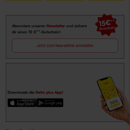
15€
**
Newsletter Anmeldung
Abonniere unseren
Newsletter
und sichere
Gutschein
dir einen 15 €**-Gutschein!
Jetzt zum Newsletter anmelden
Downloade die
Netto plus App!