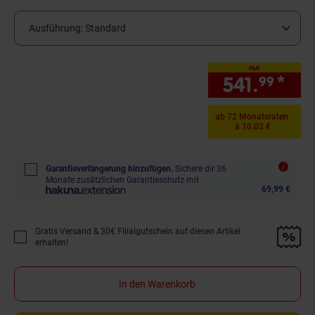
Ausführung:
Standard
nur
541.
*
nur
99
ab 72 Monatsraten
à 10.02 €
Garantieverlängerung hinzufügen.
Sichere dir 36
Monate zusätzlichen Garantieschutz mit
69,99 €
Gratis Versand & 30€ Filialgutschein auf diesen Artikel
Promotion "Gratis Versand &amp; 30€ Filialgutschein auf diesen Artikel 
erhalten!
In den Warenkorb