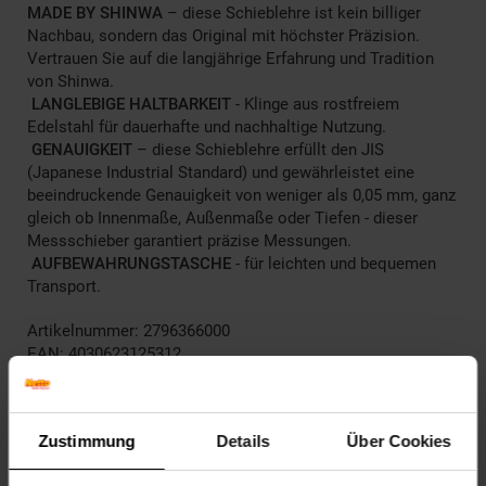
MADE BY SHINWA
– diese Schieblehre ist kein billiger
Nachbau, sondern das Original mit höchster Präzision.
Vertrauen Sie auf die langjährige Erfahrung und Tradition
von Shinwa.
LANGLEBIGE HALTBARKEIT
- Klinge aus rostfreiem
Edelstahl für dauerhafte und nachhaltige Nutzung.
GENAUIGKEIT
– diese Schieblehre erfüllt den JIS
(Japanese Industrial Standard) und gewährleistet eine
beeindruckende Genauigkeit von weniger als 0,05 mm, ganz
gleich ob Innenmaße, Außenmaße oder Tiefen - dieser
Messschieber garantiert präzise Messungen.
AUFBEWAHRUNGSTASCHE
- für leichten und bequemen
Transport.
Artikelnummer: 2796366000
EAN: 4030623125312
Artikel gehört zur Kategorie:
Handwerkzeuge & Handgeräte
Zustimmung
Details
Über Cookies
Versandinformationen