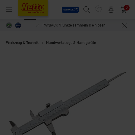
Payback
Prospekte
0
Arti
Menü
Suchfeld einblenden
Filiale finden
Warenkorb
PAYBACK °Punkte sammeln & einlösen
Werkzeug & Technik
Handwerkzeuge & Handgeräte
Shinwa 19892 Mini