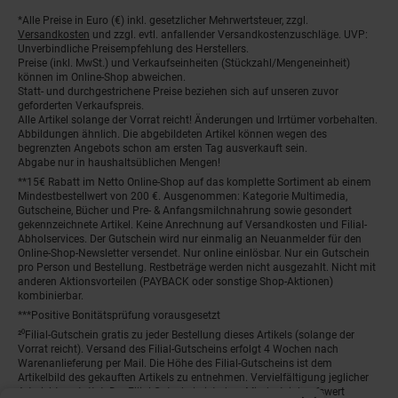
*Alle Preise in Euro (€) inkl. gesetzlicher Mehrwertsteuer, zzgl.
Fußnoten
Versandkosten
und zzgl. evtl. anfallender Versandkostenzuschläge. UVP:
Unverbindliche Preisempfehlung des Herstellers.
Preise (inkl. MwSt.) und Verkaufseinheiten (Stückzahl/Mengeneinheit)
können im Online-Shop abweichen.
Statt- und durchgestrichene Preise beziehen sich auf unseren zuvor
geforderten Verkaufspreis.
Alle Artikel solange der Vorrat reicht! Änderungen und Irrtümer vorbehalten.
Abbildungen ähnlich. Die abgebildeten Artikel können wegen des
begrenzten Angebots schon am ersten Tag ausverkauft sein.
Abgabe nur in haushaltsüblichen Mengen!
**15€ Rabatt im Netto Online-Shop auf das komplette Sortiment ab einem
Mindestbestellwert von 200 €. Ausgenommen: Kategorie Multimedia,
Gutscheine, Bücher und Pre- & Anfangsmilchnahrung sowie gesondert
gekennzeichnete Artikel. Keine Anrechnung auf Versandkosten und Filial-
Abholservices. Der Gutschein wird nur einmalig an Neuanmelder für den
Online-Shop-Newsletter versendet. Nur online einlösbar. Nur ein Gutschein
pro Person und Bestellung. Restbeträge werden nicht ausgezahlt. Nicht mit
anderen Aktionsvorteilen (PAYBACK oder sonstige Shop-Aktionen)
kombinierbar.
***Positive Bonitätsprüfung vorausgesetzt
²⁰Filial-Gutschein gratis zu jeder Bestellung dieses Artikels (solange der
Vorrat reicht). Versand des Filial-Gutscheins erfolgt 4 Wochen nach
Warenanlieferung per Mail. Die Höhe des Filial-Gutscheins ist dem
Artikelbild des gekauften Artikels zu entnehmen. Vervielfältigung jeglicher
Art nicht gestattet. Der Filial-Gutschein ist ohne Mindesteinkaufswert