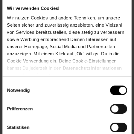
Wir verwenden Cookies!
Herstellerinformationen
Wir nutzen Cookies und andere Techniken, um unsere
Seiten sicher und zuverlässig anzubieten, eine Vielzahl
von Services bereitzustellen, diese stetig zu verbessern
sowie Werbung entsprechend Deinen Interessen auf
unserer Homepage, Social Media und Partnerseiten
Fußzeile
Weitere Online-Angebote
anzuzeigen. Mit einem Klick auf „Ok“ willigst Du in die
Cookie Verwendung ein. Deine Cookie-Einstellungen
kannst Du jederzeit in den
Datenschutzinformationen
Netto Reisen
TV-Shop
Weinwelt
ändern bzw. widerrufen.
Einwilligungsauswahl
Notwendig
Präferenzen
Rezeptwelt
NettoKOM
Karriere
Statistiken