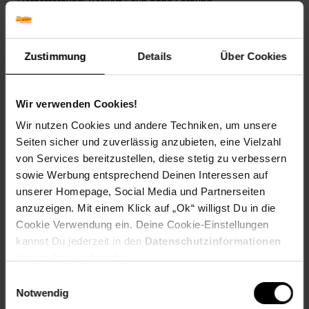
Herbstfärbung: Verliert Laub ohne Färbung
Blattfarbe: Bernsteingelb
Blütenfarbe: Gelblich
Winterfarbe: Immergrün
Zustimmung
Details
Über Cookies
Geschmack: X
Frucht: Keine Frucht
Standort und Pflege
Wir verwenden Cookies!
Standortempfehlung: Sonnig, trocken
Wir nutzen Cookies und andere Techniken, um unsere
Pflegeaufwand: Wenig,Gering
Seiten sicher und zuverlässig anzubieten, eine Vielzahl
Lichtbedarf: Sonnig
von Services bereitzustellen, diese stetig zu verbessern
Wasserbedarf: Gering
sowie Werbung entsprechend Deinen Interessen auf
Rückschnitt: Kein Rückschnitt erforderlich
Schnittverträglichkeit: Schlecht
unserer Homepage, Social Media und Partnerseiten
Bodenansprüche: durchlässig und steinig
anzuzeigen. Mit einem Klick auf „Ok“ willigst Du in die
Nährstoffgehalt: Gering
Cookie Verwendung ein. Deine Cookie-Einstellungen
Frosthärte: bis -28 °C
kannst Du jederzeit in den
Datenschutzinformationen
Verwendung: Als Grabbepflanzung,Im
ändern bzw. widerrufen.
Dachgarten,Steingarten, Dachbegrünung, Trockenmauer,
Kübelpflanze, Bodendecker
Einwilligungsauswahl
Notwendig
Eigenschaften