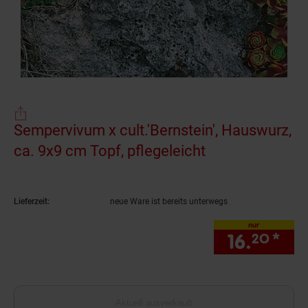
Sempervivum x cult.'Bernstein', Hauswurz,
ca. 9x9 cm Topf, pflegeleicht
(Produkt aktuel
Lieferzeit:
neue Ware ist bereits unterwegs
nur
16.
*
nur
20
Aktuell ausverkauft