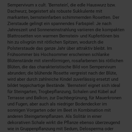
Sempervivum x cult. ‘Bernstein’, die edle Hauswurz bzw.
Dachwurz, begeistert als robuste Sukkulente mit
markanten, bernsteinfarben schimmernden Rosetten. Der
Zierstaude gelingt ein spannendes Farbspiel: Je nach
Jahreszeit und Sonneneinstrahlung variieren die kompakten
Blattrosetten von warmen Bernstein- und Kupfertönen bis
hin zu olivgrün mit rötlichen Spitzen, wodurch die
Polsterstaude das ganze Jahr über attraktiv bleibt. Im
Frühsommer bis Hochsommer erscheinen schlanke
Blütenstände mit sternförmigen, rosafarbenen bis rötlichen
Blüten, die das charakteristische Bild von Sempervivum
abrunden; die blühende Rosette vergreist nach der Blüte,
wird aber durch zahlreiche Kindel zuverlässig ersetzt und
bildet teppichartige Bestände. ‘Bernstein’ eignet sich ideal
für Steingarten, Trogbepflanzung, Schalen und Kübel auf
Terrasse und Balkon, zur Dachbegrünung, für Mauerkronen
und Fugen, aber auch als niedriger Bodendecker im
sonnigen Vorgarten oder im Beet in Kombination mit
anderen Steingartenpflanzen. Als Solitär in einer
dekorativen Schale wirkt die Pflanze ebenso überzeugend
wie in Gruppenpflanzung mit Sedum, Delosperma oder