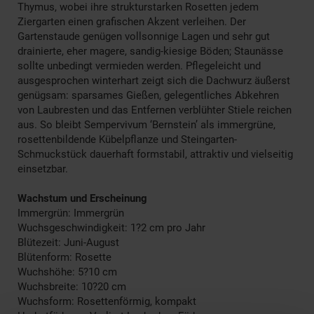
Thymus, wobei ihre strukturstarken Rosetten jedem
Ziergarten einen grafischen Akzent verleihen. Der
Gartenstaude genügen vollsonnige Lagen und sehr gut
drainierte, eher magere, sandig-kiesige Böden; Staunässe
sollte unbedingt vermieden werden. Pflegeleicht und
ausgesprochen winterhart zeigt sich die Dachwurz äußerst
genügsam: sparsames Gießen, gelegentliches Abkehren
von Laubresten und das Entfernen verblühter Stiele reichen
aus. So bleibt Sempervivum ‘Bernstein’ als immergrüne,
rosettenbildende Kübelpflanze und Steingarten-
Schmuckstück dauerhaft formstabil, attraktiv und vielseitig
einsetzbar.
Wachstum und Erscheinung
Immergrün: Immergrün
Wuchsgeschwindigkeit: 1?2 cm pro Jahr
Blütezeit: Juni-August
Blütenform: Rosette
Wuchshöhe: 5?10 cm
Wuchsbreite: 10?20 cm
Wuchsform: Rosettenförmig, kompakt