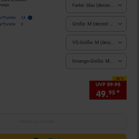
Ware ist bereits
Farbe:
blau (derzeit ausverkauft)
rwegs
is°Punkte:
24
Größe:
M (derzeit ausverkauft)
ra°Punkte:
0
VG-Größe:
M (derzeit ausverkauf
limango-Größe:
M (derzeit ausve
-16 %
Sie Sparen 16 Prozent,
UVP
59.
95
UVP : 5
49.
*
Sie 
95
Aktuell ausverkauft