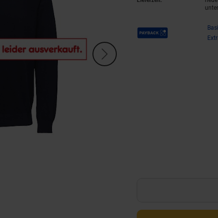
Lieferzeit:
neue 
unte
Payback Punkte
Bas
Ext