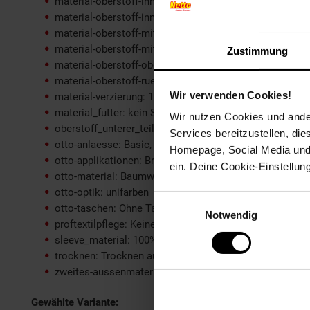
material-oberstoff-innenjacke: 100% not_applicable
material-oberstoff-innenseite: 100% not_applicable
material-oberstoff-mittlere-schicht: 100% not_applicabl
material-oberstoff-mittlerer-teil: 100% not_applicable
Zustimmung
material-oberstoff-oberer-teil: 100% not_applicable
material-oberstoff-rueckseite: 100% not_applicable
Wir verwenden Cookies!
material-verzierung: 100% not_applicable
material_futter: kein Schuh
Wir nutzen Cookies und ander
oberstoff_unterer_teil: 100% not_applicable
Services bereitzustellen, di
otto-anlaesse: Basic, Homewear, Streetwear, Casual
Homepage, Social Media und P
otto-applikationen: Brandlabel innen
ein. Deine Cookie-Einstellun
otto-material: Baumwolle
otto-optik: unifarben
Einwilligungsauswahl
otto-taschen: Ohne Taschen
Notwendig
proftextilpflege: Keine chemische Reinigung möglich
sleeve_material: 100% not_applicable
trocknen: Trocknen auf der Wäscheleine
zweites-aussenmaterial: 100% not_applicable
Gewählte Variante: