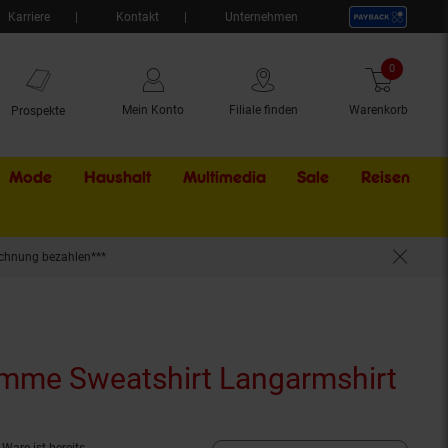
Karriere
Kontakt
Unternehmen
0
Artikel
Mein Konto
Filiale finden
Warenkorb
Prospekte
Mode
Haushalt
Multimedia
Sale
Externer Li
Reisen
chnung bezahlen***
mme Sweatshirt Langarmshirt
(Pr