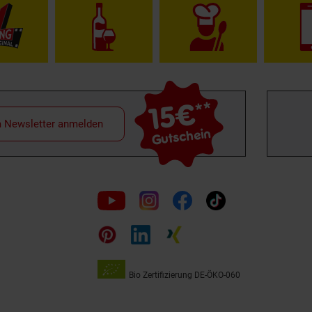
15€
**
m Newsletter anmelden
Gutschein
Folge
uns
auf
Bio Zertifizierung
DE-ÖKO-060
Unsere
Siegel