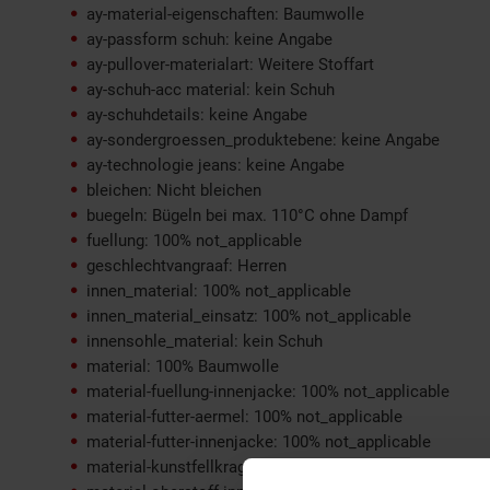
ay-material-eigenschaften: Baumwolle
ay-passform schuh: keine Angabe
ay-pullover-materialart: Weitere Stoffart
ay-schuh-acc material: kein Schuh
ay-schuhdetails: keine Angabe
ay-sondergroessen_produktebene: keine Angabe
ay-technologie jeans: keine Angabe
bleichen: Nicht bleichen
buegeln: Bügeln bei max. 110°C ohne Dampf
fuellung: 100% not_applicable
geschlechtvangraaf: Herren
innen_material: 100% not_applicable
innen_material_einsatz: 100% not_applicable
innensohle_material: kein Schuh
material: 100% Baumwolle
material-fuellung-innenjacke: 100% not_applicable
material-futter-aermel: 100% not_applicable
material-futter-innenjacke: 100% not_applicable
material-kunstfellkragen: 100% not_applicable