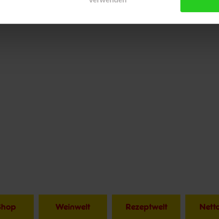
Shop
Weinwelt
Rezeptwelt
Net