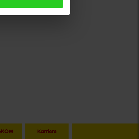
toKOM
Karriere