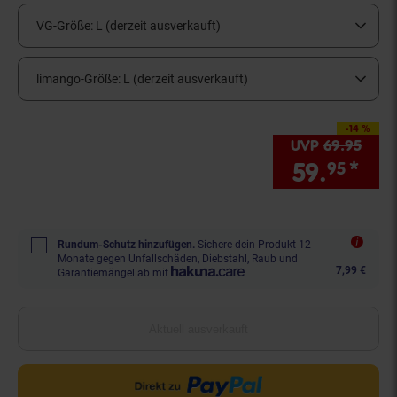
VG-Größe:
L (derzeit ausverkauft)
limango-Größe:
L (derzeit ausverkauft)
-14 %
Sie Sparen 14 Prozen
UVP
69.
95
UVP 
59.
*
Sie
95
Rundum-Schutz hinzufügen.
Sichere dein Produkt 12
Monate gegen Unfallschäden, Diebstahl, Raub und
7,99 €
Garantiemängel ab mit
Aktuell ausverkauft