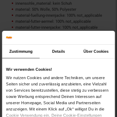
innensohle_material: kein Schuh
material: 50% Wolle, 50% Polyester
material-fuellung-innenjacke: 100% not_applicable
material-futter-aermel: 100% not_applicable
material-futter-innenjacke: 100% not_applicable
material-kunstfellkragen: 100% not_applicable
material-oberstoff-innenjacke: 100% not_applicable
material-oberstoff-innenseite: 100% not_applicable
material-oberstoff-mittlere-schicht: 100%
Zustimmung
Details
Über Cookies
not_applicable
material-oberstoff-mittlerer-teil: 100% not_applicable
material-oberstoff-oberer-teil: 100% not_applicable
Wir verwenden Cookies!
material-oberstoff-rueckseite: 100% not_applicable
Wir nutzen Cookies und andere Techniken, um unsere
material-verzierung: 100% not_applicable
Seiten sicher und zuverlässig anzubieten, eine Vielzahl
material_futter: 100% not_applicable
von Services bereitzustellen, diese stetig zu verbessern
oberstoff_unterer_teil: 100% not_applicable
sowie Werbung entsprechend Deinen Interessen auf
otto-anlaesse: Homewear, Casualmode,
unserer Homepage, Social Media und Partnerseiten
Sommermode, Frühlingsmode, Basic, Streetwear
otto-applikationen: Markenlabel, Brandlabel innen
anzuzeigen. Mit einem Klick auf „Ok“ willigst Du in die
otto-kragendetails: mit Knöpfen
Cookie Verwendung ein. Deine Cookie-Einstellungen