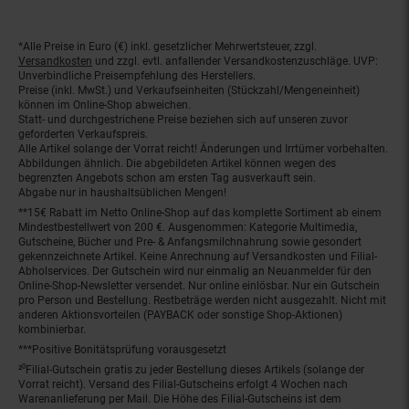
*Alle Preise in Euro (€) inkl. gesetzlicher Mehrwertsteuer, zzgl.
Fußnoten
Versandkosten
und zzgl. evtl. anfallender Versandkostenzuschläge. UVP:
Unverbindliche Preisempfehlung des Herstellers.
Preise (inkl. MwSt.) und Verkaufseinheiten (Stückzahl/Mengeneinheit)
können im Online-Shop abweichen.
Statt- und durchgestrichene Preise beziehen sich auf unseren zuvor
geforderten Verkaufspreis.
Alle Artikel solange der Vorrat reicht! Änderungen und Irrtümer vorbehalten.
Abbildungen ähnlich. Die abgebildeten Artikel können wegen des
begrenzten Angebots schon am ersten Tag ausverkauft sein.
Abgabe nur in haushaltsüblichen Mengen!
**15€ Rabatt im Netto Online-Shop auf das komplette Sortiment ab einem
Mindestbestellwert von 200 €. Ausgenommen: Kategorie Multimedia,
Gutscheine, Bücher und Pre- & Anfangsmilchnahrung sowie gesondert
gekennzeichnete Artikel. Keine Anrechnung auf Versandkosten und Filial-
Abholservices. Der Gutschein wird nur einmalig an Neuanmelder für den
Online-Shop-Newsletter versendet. Nur online einlösbar. Nur ein Gutschein
pro Person und Bestellung. Restbeträge werden nicht ausgezahlt. Nicht mit
anderen Aktionsvorteilen (PAYBACK oder sonstige Shop-Aktionen)
kombinierbar.
***Positive Bonitätsprüfung vorausgesetzt
²⁰Filial-Gutschein gratis zu jeder Bestellung dieses Artikels (solange der
Vorrat reicht). Versand des Filial-Gutscheins erfolgt 4 Wochen nach
Warenanlieferung per Mail. Die Höhe des Filial-Gutscheins ist dem