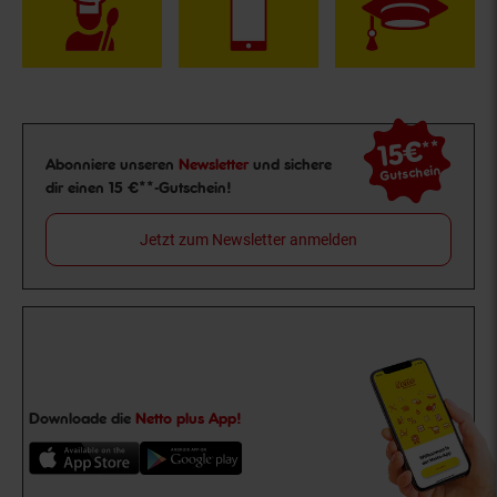
15€
**
Newsletter Anmeldung
Abonniere unseren
Newsletter
und sichere
Gutschein
dir einen 15 €**-Gutschein!
Jetzt zum Newsletter anmelden
Downloade die
Netto plus App!