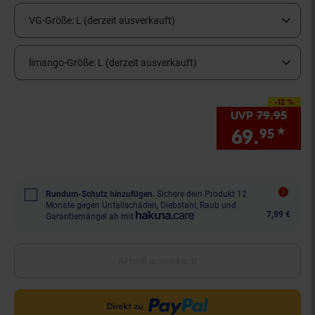
VG-Größe:
L (derzeit ausverkauft)
limango-Größe:
L (derzeit ausverkauft)
-12 %
Sie Sparen 12 Prozen
UVP
79.
95
UVP 
69.
*
Sie
95
Rundum-Schutz hinzufügen.
Sichere dein Produkt 12
Monate gegen Unfallschäden, Diebstahl, Raub und
7,99 €
Garantiemängel ab mit
Aktuell ausverkauft