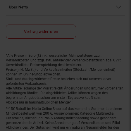
Über Netto
Vertrag widerrufen
*Alle Preise in Euro (€) inkl. gesetzlicher Mehrwertsteuer, zzgl.
Fußnoten
Versandkosten
und zzgl. evtl. anfallender Versandkostenzuschläge. UVP:
Unverbindliche Preisempfehlung des Herstellers.
Preise (inkl. MwSt.) und Verkaufseinheiten (Stückzahl/Mengeneinheit)
können im Online-Shop abweichen.
Statt- und durchgestrichene Preise beziehen sich auf unseren zuvor
geforderten Verkaufspreis.
Alle Artikel solange der Vorrat reicht! Änderungen und Irrtümer vorbehalten.
Abbildungen ähnlich. Die abgebildeten Artikel können wegen des
begrenzten Angebots schon am ersten Tag ausverkauft sein.
Abgabe nur in haushaltsüblichen Mengen!
**15€ Rabatt im Netto Online-Shop auf das komplette Sortiment ab einem
Mindestbestellwert von 200 €. Ausgenommen: Kategorie Multimedia,
Gutscheine, Bücher und Pre- & Anfangsmilchnahrung sowie gesondert
gekennzeichnete Artikel. Keine Anrechnung auf Versandkosten und Filial-
Abholservices. Der Gutschein wird nur einmalig an Neuanmelder für den