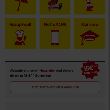
Rezeptwelt
NettoKOM
Karriere
15€
**
Newsletter Anmeldung
Abonniere unseren
Newsletter
und sichere
Gutschein
dir einen 15 €**-Gutschein!
Jetzt zum Newsletter anmelden