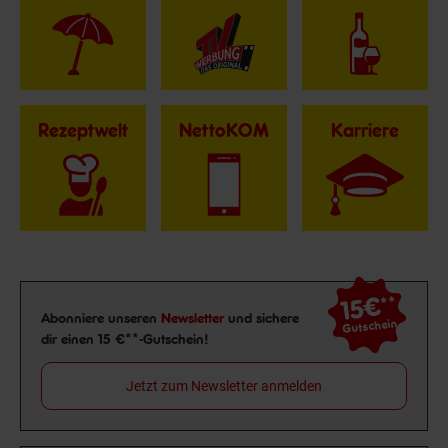
Rezeptwelt
NettoKOM
Karriere
15€
**
Newsletter Anmeldung
Abonniere unseren
Newsletter
und sichere
Gutschein
dir einen 15 €**-Gutschein!
Jetzt zum Newsletter anmelden