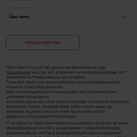
Über Netto
Vertrag widerrufen
*Alle Preise in Euro (€) inkl. gesetzlicher Mehrwertsteuer, zzgl.
Fußnoten
Versandkosten
und zzgl. evtl. anfallender Versandkostenzuschläge. UVP:
Unverbindliche Preisempfehlung des Herstellers.
Preise (inkl. MwSt.) und Verkaufseinheiten (Stückzahl/Mengeneinheit)
können im Online-Shop abweichen.
Statt- und durchgestrichene Preise beziehen sich auf unseren zuvor
geforderten Verkaufspreis.
Alle Artikel solange der Vorrat reicht! Änderungen und Irrtümer vorbehalten.
Abbildungen ähnlich. Die abgebildeten Artikel können wegen des
begrenzten Angebots schon am ersten Tag ausverkauft sein.
Abgabe nur in haushaltsüblichen Mengen!
**15€ Rabatt im Netto Online-Shop auf das komplette Sortiment ab einem
Mindestbestellwert von 200 €. Ausgenommen: Kategorie Multimedia,
Gutscheine, Bücher und Pre- & Anfangsmilchnahrung sowie gesondert