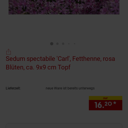
Sedum spectabile 'Carl', Fetthenne, rosa
Blüten, ca. 9x9 cm Topf
(Produkt aktuell aus
Lieferzeit:
neue Ware ist bereits unterwegs
nur
16.
*
nur
20