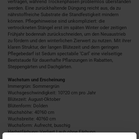
vertragen, während Trockenphasen problemlos überstanden
werden. Eine zurückhaltende Düngung reicht aus, da zu
nährstoffreiche Substrate die Standfestigkeit mindern
können. Pflegehinweise sind unkompliziert: die
vertrockneten Stängel erst im späten Winter oder zeitigen
Frühjahr bodennah zurückschneiden, um den Neuaustrieb
zu fördern und den winterlichen Zierwert zu nutzen. Mit ihrer
klaren Struktur, der langen Blütezeit und dem geringen
Pflegebedarf ist Sedum spectabile ‘Carl’ eine vielseitige
Beetstaude für dauerhafte Pflanzungen in Rabatten,
Steppengärten und Dachgärten.
Wachstum und Erscheinung
Immergrün: Sommergrün
Wuchsgeschwindigkeit: 10?20 cm pro Jahr
Blütezeit: August-Oktober
Blütenform: Dolden
Wuchshöhe: 40?60 cm
Wuchsbreite: 40?60 cm
Wuchsform: Aufrecht, buschig
Herbstfärbung: Verliert Laub ohne Färbung
Blütenfarbe: Rosa