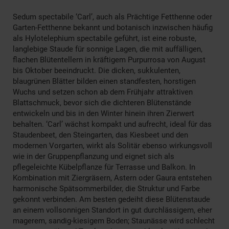
Sedum spectabile ‘Carl’, auch als Prächtige Fetthenne oder
Garten-Fetthenne bekannt und botanisch inzwischen häufig
als Hylotelephium spectabile geführt, ist eine robuste,
langlebige Staude für sonnige Lagen, die mit auffälligen,
flachen Blütentellern in kräftigem Purpurrosa von August
bis Oktober beeindruckt. Die dicken, sukkulenten,
blaugrünen Blätter bilden einen standfesten, horstigen
Wuchs und setzen schon ab dem Frühjahr attraktiven
Blattschmuck, bevor sich die dichteren Blütenstände
entwickeln und bis in den Winter hinein ihren Zierwert
behalten. ‘Carl’ wächst kompakt und aufrecht, ideal für das
Staudenbeet, den Steingarten, das Kiesbeet und den
modernen Vorgarten, wirkt als Solitär ebenso wirkungsvoll
wie in der Gruppenpflanzung und eignet sich als
pflegeleichte Kübelpflanze für Terrasse und Balkon. In
Kombination mit Ziergräsern, Astern oder Gaura entstehen
harmonische Spätsommerbilder, die Struktur und Farbe
gekonnt verbinden. Am besten gedeiht diese Blütenstaude
an einem vollsonnigen Standort in gut durchlässigem, eher
magerem, sandig-kiesigem Boden; Staunässe wird schlecht