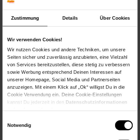
Winterfarbe: Verblasst, bleibt halbschattig
Geschmack: X
Zustimmung
Details
Über Cookies
Frucht: Zierfrucht, nicht essbar
Standort und Pflege
Standortempfehlung: Sonnig, trocken
Wir verwenden Cookies!
Pflegeaufwand: Gering
Wir nutzen Cookies und andere Techniken, um unsere
Lichtbedarf: Sonnig-Halbschattig
Seiten sicher und zuverlässig anzubieten, eine Vielzahl
Wasserbedarf: Gering
von Services bereitzustellen, diese stetig zu verbessern
Rückschnitt: Rückschnitt im Frühjahr
Schnittverträglichkeit: Sehr gut
sowie Werbung entsprechend Deinen Interessen auf
Bodenansprüche: durchlässig und nährstoffarm
unserer Homepage, Social Media und Partnerseiten
Nährstoffgehalt: Gering
anzuzeigen. Mit einem Klick auf „Ok“ willigst Du in die
Frosthärte: bis -20 °C
Cookie Verwendung ein. Deine Cookie-Einstellungen
Verwendung: Als Grabbepflanzung,Als Schnittpflanze,Im
kannst Du jederzeit in den
Datenschutzinformationen
Dachgarten,Steingarten, Bienenweide, Kübelpflanze,
ändern bzw. widerrufen.
Staudenbeet, Trockenmauer.
Einwilligungsauswahl
Eigenschaften
Notwendig
Duft: Kein Duft
Bestäuber: Insekten