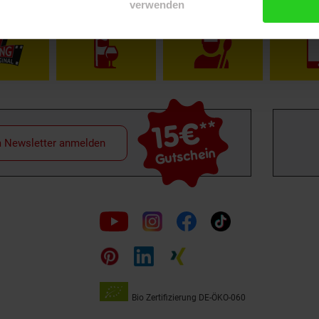
verwenden
15€
**
m Newsletter anmelden
Gutschein
Folge
uns
auf
Bio Zertifizierung
DE-ÖKO-060
Unsere