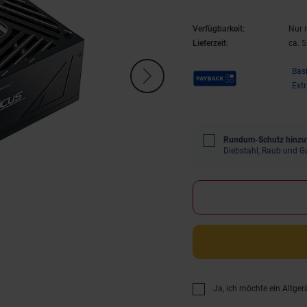
Verfügbarkeit:
Nur 
Lieferzeit:
ca. 
Payback Punkte
Bas
Ext
Rundum-Schutz hinzu
Diebstahl, Raub und G
Ja, ich möchte ein Altger