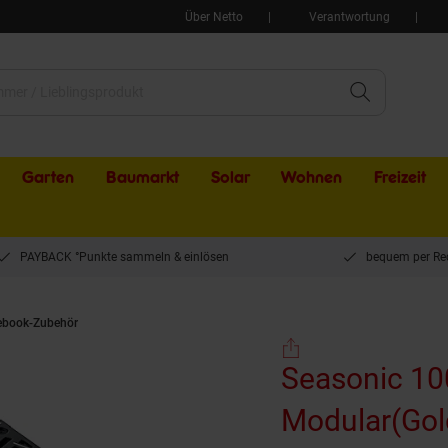
Über Netto
Verantwortung
Garten
Baumarkt
Solar
Wohnen
Freizeit
PAYBACK °Punkte sammeln & einlösen
bequem per Re
ebook-Zubehör
Seasonic 1000W FOCUS-GX-1000 ATX3 Modular(Gold) PC-Netzt
Seasonic 1
Modular(Gold