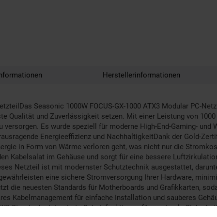
nformationen
Herstellerinformationen
zteilDas Seasonic 1000W FOCUS-GX-1000 ATX3 Modular PC-Netzteil 
e Qualität und Zuverlässigkeit setzen. Mit einer Leistung von 1000
u versorgen. Es wurde speziell für moderne High-End-Gaming- und W
ausragende Energieeffizienz und NachhaltigkeitDank der Gold-Zerti
Energie in Form von Wärme verloren geht, was nicht nur die Stromk
en Kabelsalat im Gehäuse und sorgt für eine bessere Luftzirkulatio
ses Netzteil ist mit modernster Schutztechnik ausgestattet, daru
ewährleisten eine sichere Stromversorgung Ihrer Hardware, minimie
tzt die neuesten Standards für Motherboards und Grafikkarten, sodas
es Kabelmanagement für einfache Installation und sauberes Gehäuse
3-Standards• Integrierte Schutzfunktionen für maximale Sicherheit•