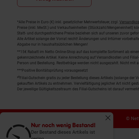
Fußnoten
*Alle Preise in Euro (€) inkl. gesetzlicher Mehrwertsteuer, zzgl.
Versandkos
Preise (inkl. MwSt.) und Verkaufseinheiten (Stückzahl/Mengeneinheit) k
Statt- und durchgestrichene Preise beziehen sich auf unseren zuvor gefor
Alle Artikel solange der Vorrat reicht! Änderungen und Irrtümer vorbeha
Abgabe nur in haushaltsüblichen Mengen!
**15€ Rabatt im Netto Online-Shop auf das komplette Sortiment ab ein
gekennzeichnete Artikel. Keine Anrechnung auf Versandkosten und Filial-
Person und Bestellung. Restbeträge werden nicht ausgezahlt. Nicht mit 
***Positive Bonitätsprüfung vorausgesetzt
²⁰Filial-Gutschein gratis zu jeder Bestellung dieses Artikels (solange der
gekauften Artikels zu entnehmen. Vervielfältigung jeglicher Art nicht ge
Der jeweilige Gültigkeitszeitraum des Filial-Gutscheins ist darauf vermerkt
© Nett
Fenster schliess
Nur noch wenig Bestand!
Der Bestand dieses Artikels ist
gering.