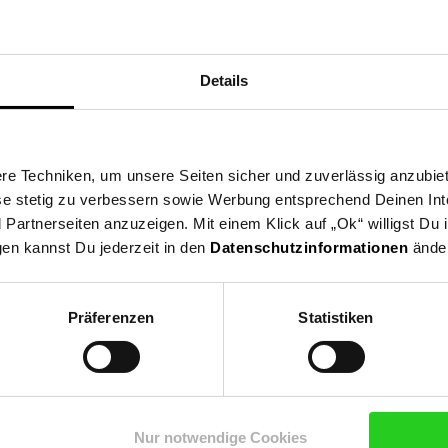
n ist, oder ein Profi, der auf eine zuverlässige Stromversorgung f
ion aus Leistung, Effizienz und Sicherheit. Investieren Sie in Quali
, Anschlusskabel, Befestigungsmaterial
Details
r
e Techniken, um unsere Seiten sicher und zuverlässig anzubiet
ese stetig zu verbessern sowie Werbung entsprechend Deinen In
artnerseiten anzuzeigen. Mit einem Klick auf „Ok“ willigst Du
gen kannst Du jederzeit in den
Datenschutzinformationen
änder
Präferenzen
Statistiken
Nur notwendige Cookies
Shop
Weinwelt
Rezeptwelt
Net