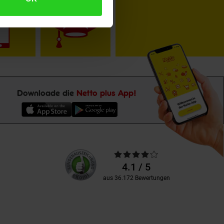
Downloade die
Netto plus App!
Unsere
Durchschnittliche
Kundenbewertungen
Bewertungen
4.1 / 5
aus 36.172 Bewertungen