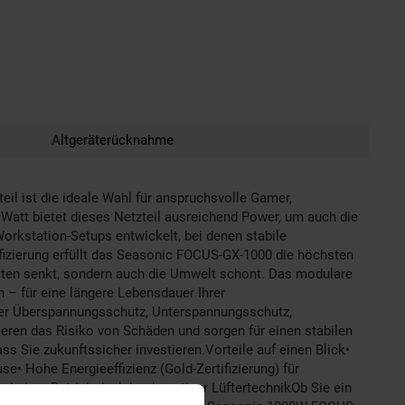
Altgeräterücknahme
ist die ideale Wahl für anspruchsvolle Gamer,
 Watt bietet dieses Netzteil ausreichend Power, um auch die
orkstation-Setups entwickelt, bei denen stabile
fizierung erfüllt das Seasonic FOCUS-GX-1000 die höchsten
osten senkt, sondern auch die Umwelt schont. Das modulare
n – für eine längere Lebensdauer Ihrer
nter Überspannungsschutz, Unterspannungsschutz,
ren das Risiko von Schäden und sorgen für einen stabilen
s Sie zukunftssicher investieren.Vorteile auf einen Blick•
• Hohe Energieeffizienz (Gold-Zertifizierung) für
 Leiser Betrieb dank hochwertiger LüftertechnikOb Sie ein