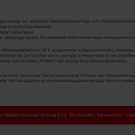
ten
und zzgl. evtl. anfallender Versandkostenzuschläge. UVP: Unverbindliche Preis
önnen im Online-Shop abweichen.
derten Verkaufspreis.
lten. Abbildungen ähnlich. Die abgebildeten Artikel können wegen des begrenzten A
em Mindestbestellwert von 200 €. Ausgenommen: Kategorie Multimedia, Gutscheine
Abholservices. Der Gutschein wird nur einmalig an Neuanmelder für den Online-Shop
anderen Aktionsvorteilen (PAYBACK oder sonstige Shop-Aktionen) kombinierbar.
 Vorrat reicht). Versand des Filial-Gutscheins erfolgt 4 Wochen nach Warenanlieferung
stattet. Der Filial-Gutschein ist ohne Mindesteinkaufswert einlösbar. Nicht mit and
.
o Marken-Discount Stiftung & Co. KG |
Kontakt
|
Datenschutz
|
Imp
en.