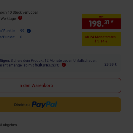
noch 10 Stück verfügbar
nur
5 Werktage
198.
*
nur 1
31
is°Punkte:
99
ra°Punkte:
0
ab 24 Monatsraten
à 9.14 €
fügen.
Sichere dein Produkt 12 Monate gegen Unfallschäden,
29,99 €
arantiemängel ab mit
In den Warenkorb
ät abgeben.