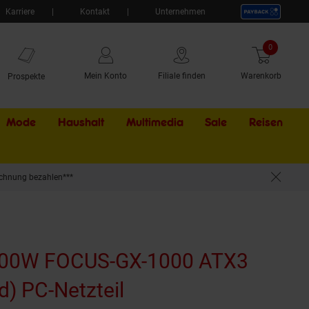
Karriere
Kontakt
Unternehmen
0
Artikel
Mein Konto
Filiale finden
Warenkorb
Prospekte
Mode
Haushalt
Multimedia
Sale
Externer Li
Reisen
chnung bezahlen***
eil
000W FOCUS-GX-1000 ATX3
) PC-Netzteil