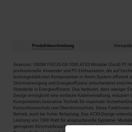
Produktbeschreibung
Versandi
Seasonic 1000W FOCUS-GX-1000 ATX3 Modular (Gold) PC-Net
professionelle Anwender und PC-Enthusiasten, die auf höchst
leistungsstärksten Komponenten in Ihrem System effizient z
Stromversorgung und Energieeffizienz entscheidend sind.Her
Standards in Energieeffizienz. Das bedeutet, dass weniger 
Design ermöglicht eine einfache Kabelverwaltung, reduziert d
Komponenten.Innovative Technik für maximale SicherheitDie
Kurzschlussschutz und Überstromschutz. Diese Funktionen g
Betrieb, auch bei hoher Belastung. Das ATX3-Design unterstü
Leistung von 1000 Watt für anspruchsvolle Systeme• Modular
geringeren Stromverbrauch• Kompatibel mit den neuesten ATX