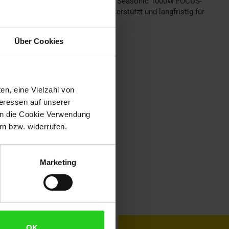
ür komplexe Workstations setzt – das Seasonic 1000W FOCUS-
tät, die Ihre Hardware optimal unterstützt und langfristig für
Über Cookies
en, eine Vielzahl von
teressen auf unserer
 in die Cookie Verwendung
n bzw. widerrufen.
Marketing
toKOM
Karriere
OK