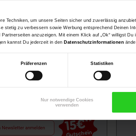
e Techniken, um unsere Seiten sicher und zuverlässig anzubiet
ese stetig zu verbessern sowie Werbung entsprechend Deinen In
artnerseiten anzuzeigen. Mit einem Klick auf „Ok“ willigst Du
gen kannst Du jederzeit in den
Datenschutzinformationen
änder
Präferenzen
Statistiken
Shop
Weinwelt
Rezeptwelt
Net
Nur notwendige Cookies
verwenden
15€
**
m Newsletter anmelden
Gutschein