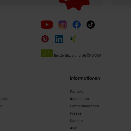
Folge
uns
auf
Bio Zertifizierung
DE-ÖKO-060
Unsere
Siegel
Informationen
Kontakt
Shop
Impressum
pp
Partnerprogramm
Presse
Karriere
AGB