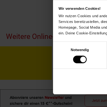
Wir verwenden Cookies!
Wir nutzen Cookies und ander
Fußzeile
Services bereitzustellen, di
Homepage, Social Media und P
ein. Deine Cookie-Einstellun
Weitere Online-Angebote
Einwilligungsauswahl
Notwendig
Netto Reisen
TV-
Abonniere unseren
Newsletter
und
Jetzt zu
sichere dir einen 15 €**-Gutschein!
Newsletter Anmeldung