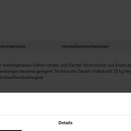
nformationen
Herstellerinformationen
inkelgenaues Halten runder und flacher Werkstücke aus Eisen pr
ndungen bestens geeignet Technische Details Haltekraft 20 kg Winke
1 Schweißwinkelmagnet
Details