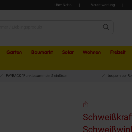
Über Netto
Verantwortung
Garten
Baumarkt
Solar
Wohnen
Freizeit
PAYBACK °Punkte sammeln & einlösen
bequem per Re
Schweißkraft Permanent Schweißwinkelmagnet 20 für Haltewinkel 30°, 45°, 60°, 9
Schweißkraf
Schweißwink