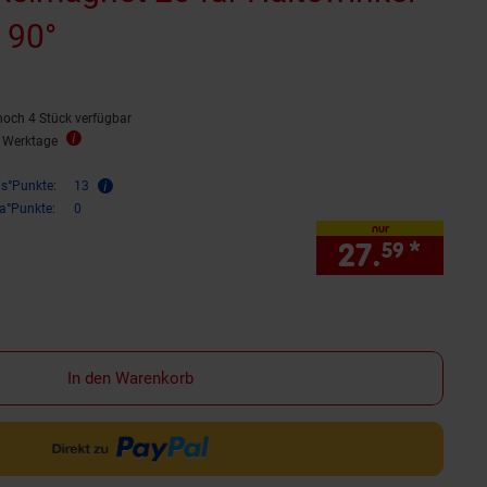
, 90°
noch 4 Stück verfügbar
3 Werktage
is°Punkte:
13
ra°Punkte:
0
nur
27.
*
nur 
59
In den Warenkorb