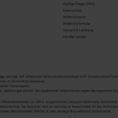
Häufige Fragen (FAQ)
Datenschutz
Widerrufsrecht
Widerrufsformular
Versand & Lieferung
Händler werden
ten
und zzgl. evtl. anfallender Versandkostenzuschläge. UVP: Unverbindliche Preis
önnen im Online-Shop abweichen.
derten Verkaufspreis.
lten. Abbildungen ähnlich. Die abgebildeten Artikel können wegen des begrenzten A
em Mindestbestellwert von 200 €. Ausgenommen: Kategorie Multimedia, Gutscheine
Abholservices. Der Gutschein wird nur einmalig an Neuanmelder für den Online-Shop
anderen Aktionsvorteilen (PAYBACK oder sonstige Shop-Aktionen) kombinierbar.