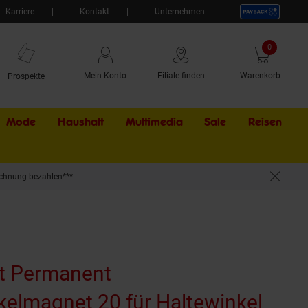
Karriere
Kontakt
Unternehmen
0
Artikel
Mein Konto
Filiale finden
Warenkorb
Prospekte
Mode
Haushalt
Multimedia
Sale
Externer Li
Reisen
chnung bezahlen***
0°
t Permanent
elmagnet 20 für Haltewinkel