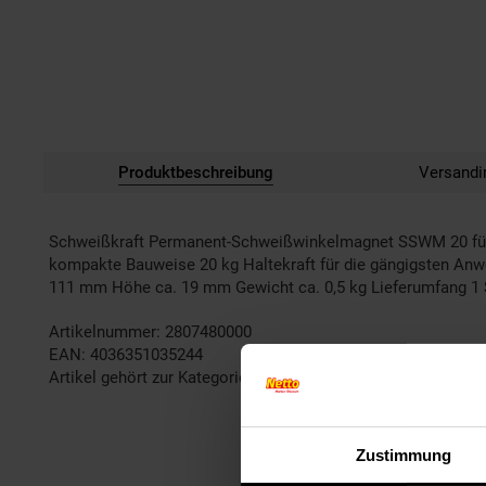
Produktbeschreibung
Versandi
Schweißkraft Permanent-Schweißwinkelmagnet SSWM 20 für w
kompakte Bauweise 20 kg Haltekraft für die gängigsten Anwe
111 mm Höhe ca. 19 mm Gewicht ca. 0,5 kg Lieferumfang 
Artikelnummer: 2807480000
EAN: 4036351035244
Artikel gehört zur Kategorie:
Weiteres Werkzeug
Zustimmung