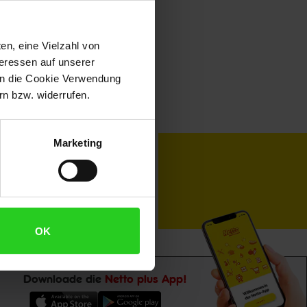
en, eine Vielzahl von
teressen auf unserer
 in die Cookie Verwendung
n bzw. widerrufen.
Marketing
toKOM
Karriere
OK
Downloade die
Netto plus App!