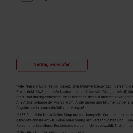
Vertrag widerrufen
Fußnoten
*Alle Preise in Euro (€) inkl. gesetzlicher Mehrwertsteuer, zzgl.
Versandkos
Preise (inkl. MwSt.) und Verkaufseinheiten (Stückzahl/Mengeneinheit) k
Statt- und durchgestrichene Preise beziehen sich auf unseren zuvor gefor
Alle Artikel solange der Vorrat reicht! Änderungen und Irrtümer vorbeha
Abgabe nur in haushaltsüblichen Mengen!
**15€ Rabatt im Netto Online-Shop auf das komplette Sortiment ab ein
gekennzeichnete Artikel. Keine Anrechnung auf Versandkosten und Filial-
Person und Bestellung. Restbeträge werden nicht ausgezahlt. Nicht mit 
***Positive Bonitätsprüfung vorausgesetzt