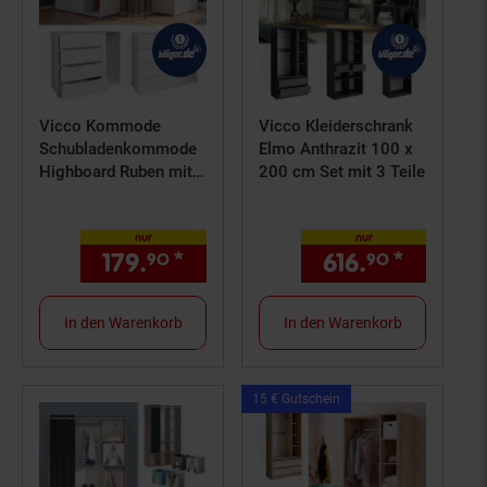
Vicco Kommode
Vicco Kleiderschrank
Schubladenkommode
Elmo Anthrazit 100 x
Highboard Ruben mit
200 cm Set mit 3 Teile
Kleiderstange 4
Schubladen
nur
nur
179.
*
nur 179,
€ Sternchen Fußn
616.
*
nur 616
90
90
90
In den Warenkorb
In den Warenkorb
Kampagnen
15 € Gutschein
Artikel15
€
Gutschein