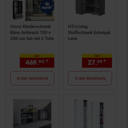
Vicco Kleiderschrank
HTI-Living
Elmo Anthrazit 100 x
Stoffschrank Eckregal
200 cm Set mit 2 Teile
Lena
nur
nur
469.
*
nur 469,
€ Sternchen Fuß
27.
*
nur 27,
90
90
99
In den Warenkorb
In den Warenkorb