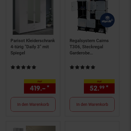
Parisot Kleiderschrank
Regalsystem Cairns
4-türig "Daily 3" mit
T306, Steckregal
Spiegel
Garderobe
Kleiderschrank, 8
Boxen je 37x37x47cm
Kundenbewertung: 5 von 5 Sternen
Kundenbewertung: 5 von 5 Ster
schwarz
nur
nur
419.–
*
nur 419,–€ Sternchen Fußn
52.
*
nur 52,
99
In den Warenkorb
In den Warenkorb