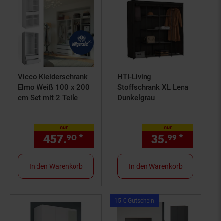
Vicco Kleiderschrank
HTI-Living
Elmo Weiß 100 x 200
Stoffschrank XL Lena
cm Set mit 2 Teile
Dunkelgrau
nur
nur
457.
*
nur 457,
€ Sternchen Fuß
35.
*
nur 35,
90
90
99
In den Warenkorb
In den Warenkorb
Kampagnen
15 € Gutschein
Artikel15
€