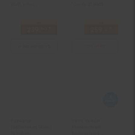
Weiß, offen,
"Combi 3" Weiß
Garderobe,
Schubfächer,
nur
nur
Schlafzimmer
239.
*
nur 239,
€ Sternchen Fuß
259.–
*
nur 25
90
90
Zum Artikel
In den Warenkorb
Dazikemo
Vicco mobiler
Kleiderhaken Glamis
Kleiderschrank
(6 Haken)
Dielenschrank