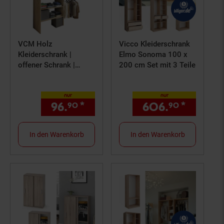
VCM Holz
Vicco Kleiderschrank
Kleiderschrank |
Elmo Sonoma 100 x
offener Schrank |
200 cm Set mit 3 Teile
begehbarer
Kleiderregal |
nur
nur
Raumwunder mit
96.
*
nur 96,
€ Sternchen Fußn
606.
*
nur 60
90
90
90
Kleiderstange | Maße
ca. B. 90 x H. 100 x T.
50 cm - Dacho ll
In den Warenkorb
In den Warenkorb