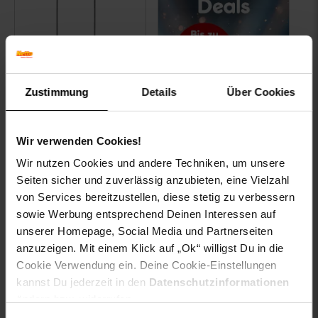
Zustimmung
Details
Über Cookies
tectake®
Garderobenständer,
Industrial Style, mit
Wir verwenden Cookies!
Sitzfläche, 2
Gitterablagen und 9
Wir nutzen Cookies und andere Techniken, um unsere
abnehmbaren Haken,
-39 %
Sie Sparen 39 Prozent,
Seiten sicher und zuverlässig anzubieten, eine Vielzahl
inklusive Kippschutz,
UVP
74.–
UVP : 74,–€
von Services bereitzustellen, diese stetig zu verbessern
73,5 x 36 x 184 cm
44.
*
ab 44,
€ Sternchen Fußno
99
99
sowie Werbung entsprechend Deinen Interessen auf
ab
unserer Homepage, Social Media und Partnerseiten
anzuzeigen. Mit einem Klick auf „Ok“ willigst Du in die
Zum Artikel
Zu den Angeboten
Cookie Verwendung ein. Deine Cookie-Einstellungen
kannst Du jederzeit in den
Datenschutzinformationen
ändern bzw. widerrufen.