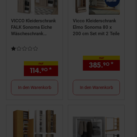
VICCO Kleiderschrank
Vicco Kleiderschrank
FALK Sonoma Eiche
Elmo Sonoma 80 x
Wäscheschrank
200 cm Set mit 2 Teile
Schiebetürenschrank
Kinder
Kundenbewertung: 1 von 5 Sternen
nur
385.
*
nur 385
90
nur
114.
*
nur 114,
€ Sternchen Fußn
90
90
In den Warenkorb
In den Warenkorb