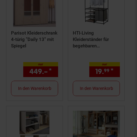
Parisot Kleiderschrank
HTI-Living
4-türig "Daily 13" mit
Kleiderständer für
Spiegel
begehbaren
Kleiderschrank
nur
nur
449.–
*
nur 449,–€ Sternchen Fußn
19.
*
nur 19,
99
In den Warenkorb
In den Warenkorb