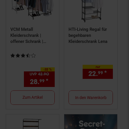
VCM Metall
HTI-Living Regal für
Kleiderschrank |
begehbaren
offener Schrank |
Kleiderschrank Lena
begehbarer |
Kleiderständer| Maße
Kundenbewertung: 3,5 von 5 Sternen
ca. H. 136 x B. 103 x
T. 52 cm- Labol L
nur
-32 %
Sie Sparen 32 Prozent,
22.
*
nur 22,
99
UVP
42.
90
UVP : 42,
90
€
28.
*
Aktueller Preis: 28,
€ Ste
99
99
Zum Artikel
In den Warenkorb