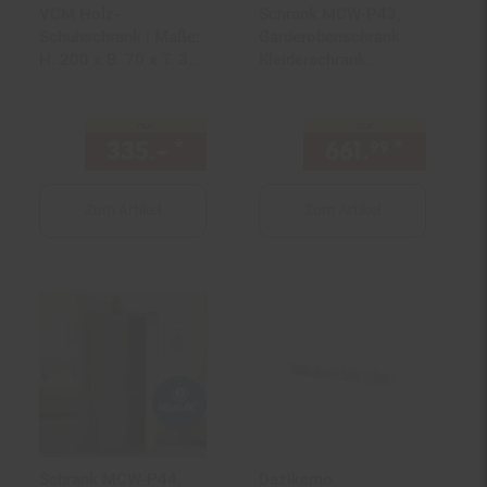
VCM Holz-
Schrank MCW-P43,
Schuhschrank | Maße:
Garderobenschrank
H. 200 x B. 70 x T. 39
Kleiderschrank
cm | Allzweckschrank
Highboard 3 Türen
| 9 Fächer | 4
MDF 200x120x55cm
nur
nur
Drehtüren | extra
~ Rivera-Eiche-Optik,
335.–
*
nur 335,–€ Sternchen Fußn
661.
*
nur 661
99
Schublade – Lona
dunkelgrau
Zum Artikel
Zum Artikel
Schrank MCW-P44,
Dazikemo