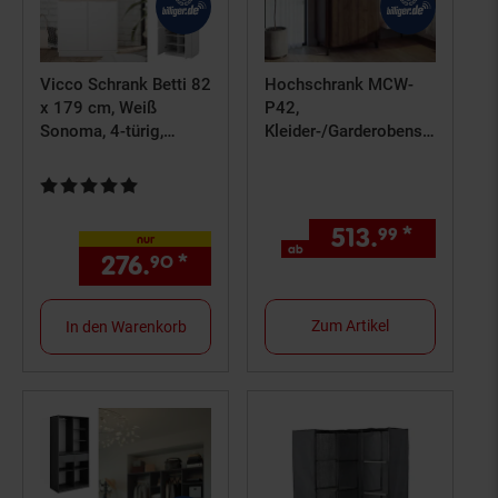
Vicco Schrank Betti 82
Hochschrank MCW-
x 179 cm, Weiß
P42,
Sonoma, 4-türig,
Kleider-/Garderobensc
Schlafzimmer
hrank
Kleideraufbewahrung
Kundenbewertung: 5 von 5 Sternen
Schrank 2 Türen
MDF 216x80x57cm ~
513.
*
ab 513,
99
nur
Walnuss-Optik
ab
276.
*
nur 276,
€ Sternchen Fuß
90
90
Zum Artikel
In den Warenkorb