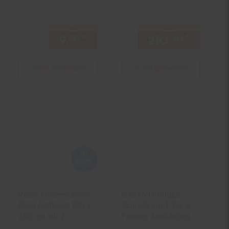
Garderobe Doros
Sonoma 100 x 147
nur
nur
cm offen rollbar
9.
*
nur 9,
€ Sternchen Fußnot
210.
*
nur 21
50
50
90
In den Warenkorb
In den Warenkorb
Vicco Kleiderschrank
CASAMI BRUGES
Elmo Anthrazit 100 x
Schrank mit 1 Tür, 3
200 cm mit 2
Fenster, Ausführung
Schubladen
MDF weiß lackiert