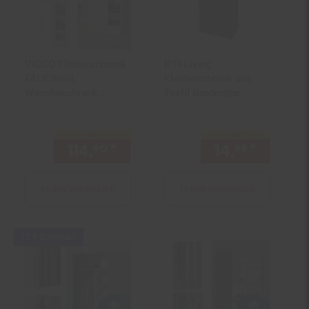
VICCO Kleiderschrank
HTI-Living
FALK Weiß
Kleiderschrank aus
Wäscheschrank
Textil Garderobe
Schiebetürenschrank
Kinder Zimmer
nur
nur
114.
*
nur 114,
€ Sternchen Fußn
14.
*
nur 14,
90
90
99
In den Warenkorb
In den Warenkorb
Kampagnen
15 € Gutschein
Artikel15
€
Gutschein