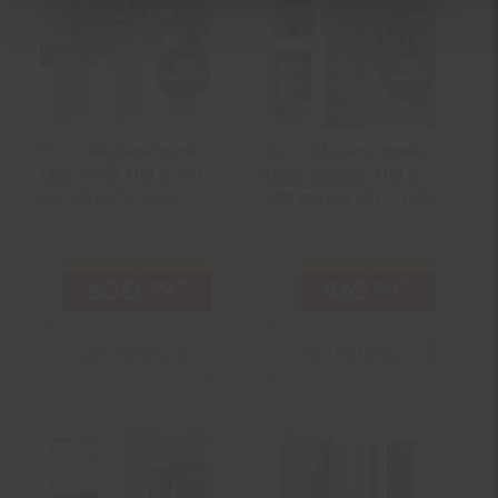
Vicco Kleiderschrank
Vicco Kleiderschrank
Elmo Weiß 100 x 200
Elmo Sonoma 100 x
cm Set mit 3 Teile
200 cm Set mit 2 Teile
nur
nur
600.
*
nur 600,
€ Sternchen Fu
462.
*
nur 462
90
90
90
In den Warenkorb
In den Warenkorb