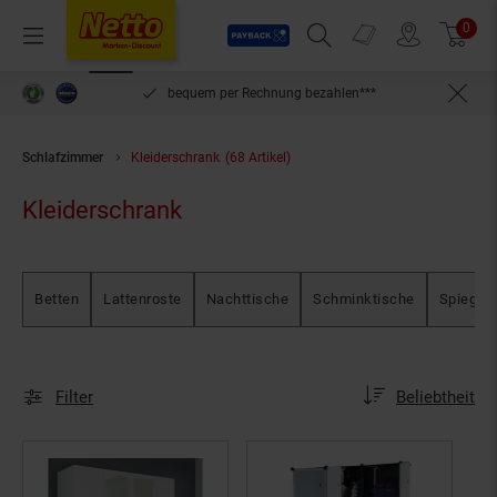
Payback
Prospekte
0
Arti
Menü
Suchfeld einblenden
Filiale finden
Warenkorb
len***
kein Mindestbestellwert
Schlafzimmer
Kleiderschrank
(68 Artikel)
Kleiderschrank
Betten
Lattenroste
Nachttische
Schminktische
Spiegel
Sortierung
Sortierung:
Filter
Beliebtheit