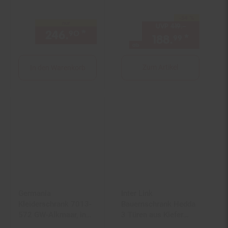
-54 %
Sie Sparen 54 Prozent,
nur
UVP
419.–
UVP : 419,–
246.
*
nur 246,
€ Sternchen Fuß
90
90
188.
*
ab 188,
99
ab
Zum Artikel
In den Warenkorb
Germania
Inter Link
Kleiderschrank 7013-
Bauernschrank Hedda
572 GW-Alkmaar, in
3 Türen aus Kiefer
Kaschmir, gedämpfte
Massivholz natur