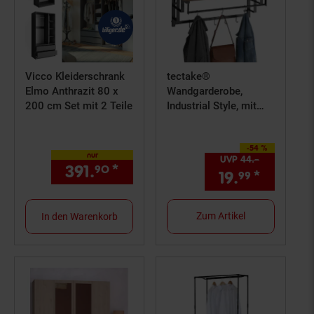
Vicco Kleiderschrank
tectake®
Elmo Anthrazit 80 x
Wandgarderobe,
200 cm Set mit 2 Teile
Industrial Style, mit
Ablage und 5
abnehmbaren Haken,
-54 %
66 x 30 x 27 cm
Sie Sparen 54 Prozent,
nur
UVP
44.–
UVP : 44,–
391.
*
nur 391,
€ Sternchen Fuß
90
90
19.
*
Aktuell
99
Zum Artikel
In den Warenkorb