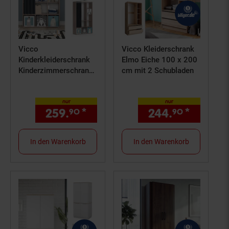
Vicco
Vicco Kleiderschrank
Kinderkleiderschrank
Elmo Eiche 100 x 200
Kinderzimmerschrank
cm mit 2 Schubladen
Kindergarderobe Luigi
Sonoma Faltbox 106 x
nur
nur
178 cm modern
259.
*
nur 259,
€ Sternchen Fuß
244.
*
nur 24
90
90
90
Schrankregal
Jugendzimmerschrank
Organizer Vorhang
In den Warenkorb
In den Warenkorb
Kleiderstange Fächer
Aufbewahrung
Spielzeugablage