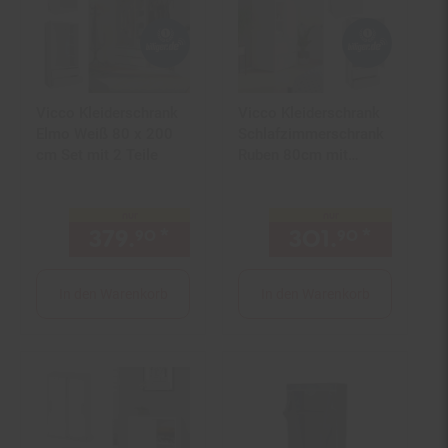
Vicco Kleiderschrank
Vicco Kleiderschrank
Elmo Weiß 80 x 200
Schlafzimmerschrank
cm Set mit 2 Teile
Ruben 80cm mit
Kleiderstange
Schubladen
nur
nur
379.
*
nur 379,
€ Sternchen Fuß
301.
*
nur 30
90
90
90
In den Warenkorb
In den Warenkorb