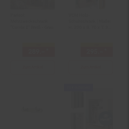
Parisot
VCM Holz-
Mehrzweckschrank
Schuhschrank | Maße:
"Combi 2" Weiß - Grau
H. 200 x B. 70 x T. 39
cm| Allzweckschrank |
5 Fächer | 4 Drehtüren
nur
nur
| extra Schublade–
289.–
*
nur 289,–€ Sternchen Fußn
295.–
*
nur 29
Lona
Zum Artikel
Zum Artikel
Kampagnen
15 € Gutschein
Artikel15
€
Gutschein