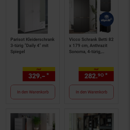
Gutschein
Parisot Kleiderschrank
Vicco Schrank Betti 82
3-türig "Daily 4" mit
x 179 cm, Anthrazit
Spiegel
Sonoma, 4-türig,
Schlafzimmer
nur
nur
329.–
*
nur 329,–€ Sternchen Fußn
282.
*
nur 282
90
In den Warenkorb
In den Warenkorb