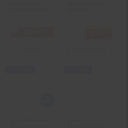
Kleiderschrank
Kleiderhaken Glamis
Garderobenschrank 2
(4 Haken)
Türen Push-to-open,
MDF 184x80x40cm ~
nur
Sonoma-Eiche-Optik
204.
*
ab 204,
€ Sternchen Fuß
99
99
7.
*
nur 7,
50
5
ab
Zum Artikel
In den Warenkorb
Kampagnen
Kampagnen
15 € Gutschein
15 € Gutschein
Artikel15
Artikel15
€
€
Gutschein
Gutschein
Vicco Kleiderschrank
Parisot
Elmo 100 x 200 cm,
Mehrzweckschrank