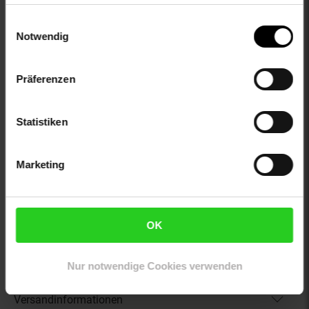
ändern bzw. widerrufen.
otto-verschlussdetails: ohne Verschluss
proftextilpflege: Keine chemische Reinigung möglich
Einwilligungsauswahl
sleeve_material: 100% not_applicable
Notwendig
trocknen: Trocknen auf der Wäscheleine
zweites-aussenmaterial: 100% not_applicable
Präferenzen
Gewählte Variante:
Statistiken
color: blau
size: M
limango-size: M
Marketing
VG-Größe: M
Artikelnummer: 2845735000
EAN: 3417751648912
OK
Artikel gehört zur Kategorie:
Herren Oberbekleidung
Nur notwendige Cookies verwenden
Versandinformationen