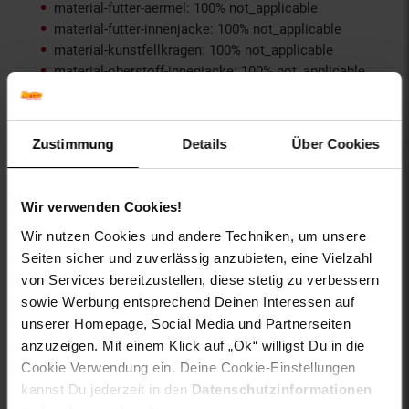
material-futter-aermel: 100% not_applicable
material-futter-innenjacke: 100% not_applicable
material-kunstfellkragen: 100% not_applicable
material-oberstoff-innenjacke: 100% not_applicable
material-oberstoff-innenseite: 100% not_applicable
material-oberstoff-mittlere-schicht: 100%
not_applicable
Zustimmung
Details
Über Cookies
material-oberstoff-mittlerer-teil: 100% not_applicable
material-oberstoff-oberer-teil: 100% not_applicable
material-oberstoff-rueckseite: 100% not_applicable
Wir verwenden Cookies!
material-verzierung: 100% not_applicable
material_futter: 100% not_applicable
Wir nutzen Cookies und andere Techniken, um unsere
oberstoff_unterer_teil: 100% not_applicable
Seiten sicher und zuverlässig anzubieten, eine Vielzahl
otto-anlaesse: Basic, Homewear, Loungewear,
von Services bereitzustellen, diese stetig zu verbessern
Streetwear, Casualmode, Sommermode,
sowie Werbung entsprechend Deinen Interessen auf
Frühlingsmode
unserer Homepage, Social Media und Partnerseiten
otto-applikationen: Brandlabel innen
anzuzeigen. Mit einem Klick auf „Ok“ willigst Du in die
otto-material: Baumwolle
Cookie Verwendung ein. Deine Cookie-Einstellungen
otto-optik: unifarben, bedruckt
kannst Du jederzeit in den
Datenschutzinformationen
otto-taschen: Ohne Taschen