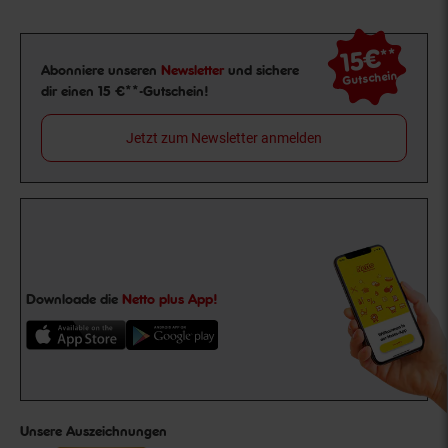
15€
**
Newsletter Anmeldung
Abonniere unseren
Newsletter
und sichere
Gutschein
dir einen 15 €**-Gutschein!
Jetzt zum Newsletter anmelden
Downloade die
Netto plus App!
Unsere Auszeichnungen