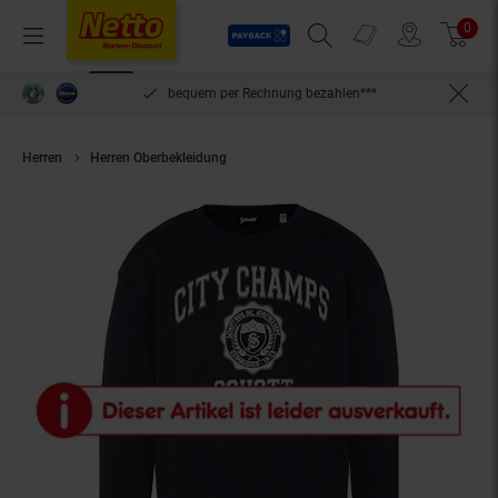
Payback
Prospekte
0
Arti
Menü
Suchfeld einblenden
Filiale finden
Warenkorb
inlösen
bequem per Rechnung bezahlen***
Herren
Herren Oberbekleidung
Schott Pullover SWIVAN1 Sweatshirt