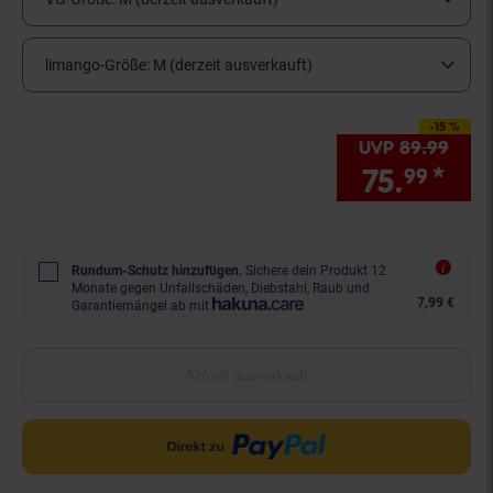
limango-Größe:
M (derzeit ausverkauft)
-15 %
Sie Sparen 15 Prozen
UVP
89.
99
UVP 
75.
*
Sie
99
Rundum-Schutz hinzufügen.
Sichere dein Produkt 12
Monate gegen Unfallschäden, Diebstahl, Raub und
7,99 €
Garantiemängel ab mit
Aktuell ausverkauft