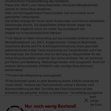
Unverbindliche Preisempfehlung des Herstellers.
Preise (inkl. MwSt.) und Verkaufseinheiten (Stückzahl/Mengeneinheit)
können im Online-Shop abweichen.
Statt- und durchgestrichene Preise beziehen sich auf unseren zuvor
geforderten Verkaufspreis.
Alle Artikel solange der Vorrat reicht! Änderungen und Irrtümer vorbehalten.
Abbildungen ähnlich. Die abgebildeten Artikel können wegen des
begrenzten Angebots schon am ersten Tag ausverkauft sein.
Abgabe nur in haushaltsüblichen Mengen!
**15€ Rabatt im Netto Online-Shop auf das komplette Sortiment ab einem
Mindestbestellwert von 200 €. Ausgenommen: Kategorie Multimedia,
Gutscheine, Bücher und Pre- & Anfangsmilchnahrung sowie gesondert
gekennzeichnete Artikel. Keine Anrechnung auf Versandkosten und Filial-
Abholservices. Der Gutschein wird nur einmalig an Neuanmelder für den
Online-Shop-Newsletter versendet. Nur online einlösbar. Nur ein Gutschein
pro Person und Bestellung. Restbeträge werden nicht ausgezahlt. Nicht mit
anderen Aktionsvorteilen (PAYBACK oder sonstige Shop-Aktionen)
kombinierbar.
***Positive Bonitätsprüfung vorausgesetzt
²⁰Filial-Gutschein gratis zu jeder Bestellung dieses Artikels (solange der
Vorrat reicht). Versand des Filial-Gutscheins erfolgt 4 Wochen nach
Warenanlieferung per Mail. Die Höhe des Filial-Gutscheins ist dem
Artikelbild des gekauften Artikels zu entnehmen. Vervielfältigung jeglicher
Art nicht gestattet. Der Filial-Gutschein ist ohne Mindesteinkaufswert
einlösbar. Nicht mit anderen Aktionsvorteilen (PAYBACK oder sonstige
Fenster schliess
Shop-Aktionen) kombinierbar. Der jeweilige Gültigkeitszeitraum des Filial-
Nur noch wenig Bestand!
Gutscheins ist darauf vermerkt.