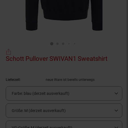
Schott Pullover SWIVAN1 Sweatshirt
(Produk
Lieferzeit:
neue Ware ist bereits unterwegs
Farbe:
blau (derzeit ausverkauft)
Größe:
M (derzeit ausverkauft)
VG-Größe:
M (derzeit ausverkauft)