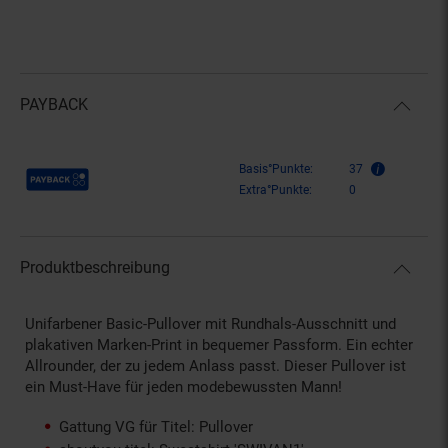
PAYBACK
Payback Punkte
Basis°Punkte:
37
Extra°Punkte:
0
Produktbeschreibung
Unifarbener Basic-Pullover mit Rundhals-Ausschnitt und
plakativen Marken-Print in bequemer Passform. Ein echter
Allrounder, der zu jedem Anlass passt. Dieser Pullover ist
ein Must-Have für jeden modebewussten Mann!
Gattung VG für Titel: Pullover