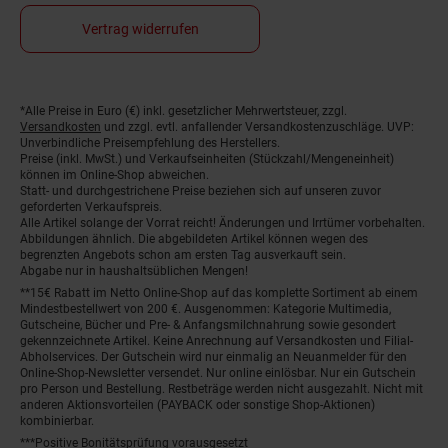
Vertrag widerrufen
*Alle Preise in Euro (€) inkl. gesetzlicher Mehrwertsteuer, zzgl.
Fußnoten
Versandkosten
und zzgl. evtl. anfallender Versandkostenzuschläge. UVP:
Unverbindliche Preisempfehlung des Herstellers.
Preise (inkl. MwSt.) und Verkaufseinheiten (Stückzahl/Mengeneinheit)
können im Online-Shop abweichen.
Statt- und durchgestrichene Preise beziehen sich auf unseren zuvor
geforderten Verkaufspreis.
Alle Artikel solange der Vorrat reicht! Änderungen und Irrtümer vorbehalten.
Abbildungen ähnlich. Die abgebildeten Artikel können wegen des
begrenzten Angebots schon am ersten Tag ausverkauft sein.
Abgabe nur in haushaltsüblichen Mengen!
**15€ Rabatt im Netto Online-Shop auf das komplette Sortiment ab einem
Mindestbestellwert von 200 €. Ausgenommen: Kategorie Multimedia,
Gutscheine, Bücher und Pre- & Anfangsmilchnahrung sowie gesondert
gekennzeichnete Artikel. Keine Anrechnung auf Versandkosten und Filial-
Abholservices. Der Gutschein wird nur einmalig an Neuanmelder für den
Online-Shop-Newsletter versendet. Nur online einlösbar. Nur ein Gutschein
pro Person und Bestellung. Restbeträge werden nicht ausgezahlt. Nicht mit
anderen Aktionsvorteilen (PAYBACK oder sonstige Shop-Aktionen)
kombinierbar.
***Positive Bonitätsprüfung vorausgesetzt