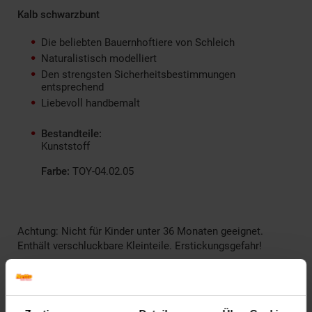
Kalb schwarzbunt
Die beliebten Bauernhoftiere von Schleich
Naturalistisch modelliert
Den strengsten Sicherheitsbestimmungen
entsprechend
Liebevoll handbemalt
Bestandteile:
Kunststoff
Farbe:
TOY-04.02.05
Achtung: Nicht für Kinder unter 36 Monaten geeignet.
Enthält verschluckbare Kleinteile. Erstickungsgefahr!
Artikelnummer: 2854565000
EAN: 4005086131392
Artikel gehört zur Kategorie:
Action- & Spielzeugfiguren