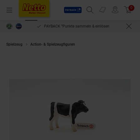
Payback
Prospekte
0
Arti
Menü
Suchfeld einblenden
Filiale finden
Warenkorb
PAYBACK °Punkte sammeln & einlösen
Spielzeug
Action- & Spielzeugfiguren
Schleich 13139 Kalb schwarzbun