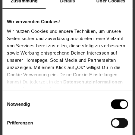
Zustimmung
Details
Über Cookies
Wir verwenden Cookies!
Versandinformationen
Wir nutzen Cookies und andere Techniken, um unsere
Seiten sicher und zuverlässig anzubieten, eine Vielzahl
Herstellerinformationen
von Services bereitzustellen, diese stetig zu verbessern
sowie Werbung entsprechend Deinen Interessen auf
unserer Homepage, Social Media und Partnerseiten
anzuzeigen. Mit einem Klick auf „Ok“ willigst Du in die
Cookie Verwendung ein. Deine Cookie-Einstellungen
Fußzeile
Weitere Online-Angebote
kannst Du jederzeit in den
Datenschutzinformationen
ändern bzw. widerrufen.
Netto Reisen
TV-Shop
Weinwelt
Einwilligungsauswahl
Notwendig
Präferenzen