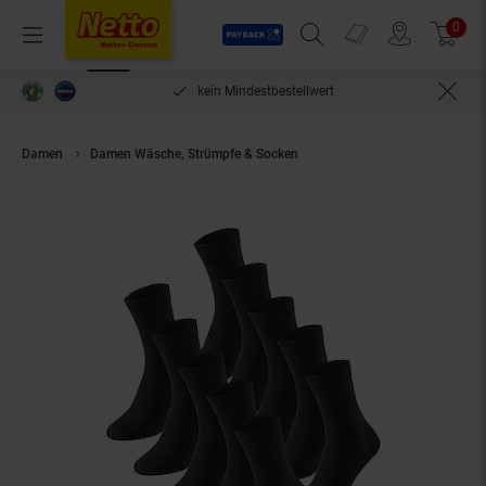
Payback
Prospekte
0
Arti
Menü
Suchfeld einblenden
Filiale finden
Warenkorb
len***
kein Mindestbestellwert
Damen
Damen Wäsche, Strümpfe & Socken
Schiesser Damen Freizeitso