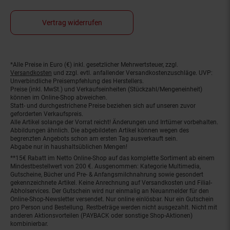
Vertrag widerrufen
*Alle Preise in Euro (€) inkl. gesetzlicher Mehrwertsteuer, zzgl.
Fußnoten
Versandkosten
und zzgl. evtl. anfallender Versandkostenzuschläge. UVP:
Unverbindliche Preisempfehlung des Herstellers.
Preise (inkl. MwSt.) und Verkaufseinheiten (Stückzahl/Mengeneinheit)
können im Online-Shop abweichen.
Statt- und durchgestrichene Preise beziehen sich auf unseren zuvor
geforderten Verkaufspreis.
Alle Artikel solange der Vorrat reicht! Änderungen und Irrtümer vorbehalten.
Abbildungen ähnlich. Die abgebildeten Artikel können wegen des
begrenzten Angebots schon am ersten Tag ausverkauft sein.
Abgabe nur in haushaltsüblichen Mengen!
**15€ Rabatt im Netto Online-Shop auf das komplette Sortiment ab einem
Mindestbestellwert von 200 €. Ausgenommen: Kategorie Multimedia,
Gutscheine, Bücher und Pre- & Anfangsmilchnahrung sowie gesondert
gekennzeichnete Artikel. Keine Anrechnung auf Versandkosten und Filial-
Abholservices. Der Gutschein wird nur einmalig an Neuanmelder für den
Online-Shop-Newsletter versendet. Nur online einlösbar. Nur ein Gutschein
pro Person und Bestellung. Restbeträge werden nicht ausgezahlt. Nicht mit
anderen Aktionsvorteilen (PAYBACK oder sonstige Shop-Aktionen)
kombinierbar.