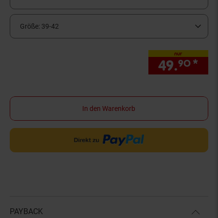
Größe:
39-42
nur
49.
*
nur
90
In den Warenkorb
PAYBACK