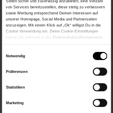
Socken
Seiten sicher und zuverlässig anzubieten, eine Vielzahl
von Services bereitzustellen, diese stetig zu verbessern
sowie Werbung entsprechend Deinen Interessen auf
unserer Homepage, Social Media und Partnerseiten
Versandinformationen
anzuzeigen. Mit einem Klick auf „Ok“ willigst Du in die
Cookie Verwendung ein. Deine Cookie-Einstellungen
kannst Du jederzeit in den
Datenschutzinformationen
Herstellerinformationen
ändern bzw. widerrufen.
Einwilligungsauswahl
Notwendig
Fußzeile
Weitere Online-Angebote
Präferenzen
Netto Reisen
TV-Shop
Weinwelt
Statistiken
Marketing