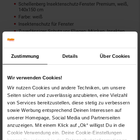
Schellenberg Insektenschutz-Fenster Premium, weiß,
140x150 cm
Farbe: weiß
Insektenschutz für Fenster
Zuverlässiger Schutz vor Fliegen, Mücken, Insekten
und Kriechtieren
UV-stabiles Klarsicht-Fiberglas-Gewebe
Flache, breite Aluminium-Profile für eine sehr gute
Zustimmung
Details
Über Cookies
Stabilität
Umlaufende Bürstendichtung schützt vor Kriechtieren
Fliegengitter mit Rahmen (Komplettset)
Wir verwenden Cookies!
Montage außen, Einhängen mit Einhängefedern am
Blendrahmen des Fensters (kein Bohren notwendig)
Wir nutzen Cookies und andere Techniken, um unsere
Seiten sicher und zuverlässig anzubieten, eine Vielzahl
von Services bereitzustellen, diese stetig zu verbessern
sowie Werbung entsprechend Deinen Interessen auf
Technische Daten
unserer Homepage, Social Media und Partnerseiten
Profilmaße des Rahmens: ca. 30 x 11 m
anzuzeigen. Mit einem Klick auf „Ok“ willigst Du in die
Einbautiefe: ca. 11 mm
Cookie Verwendung ein. Deine Cookie-Einstellungen
Maße: ca. B 140 x H 150 cm