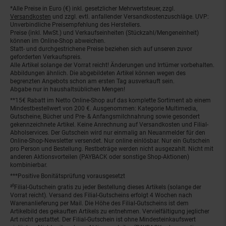
*Alle Preise in Euro (€) inkl. gesetzlicher Mehrwertsteuer, zzgl.
Fußnoten
Versandkosten
und zzgl. evtl. anfallender Versandkostenzuschläge. UVP:
Unverbindliche Preisempfehlung des Herstellers.
Preise (inkl. MwSt.) und Verkaufseinheiten (Stückzahl/Mengeneinheit)
können im Online-Shop abweichen.
Statt- und durchgestrichene Preise beziehen sich auf unseren zuvor
geforderten Verkaufspreis.
Alle Artikel solange der Vorrat reicht! Änderungen und Irrtümer vorbehalten.
Abbildungen ähnlich. Die abgebildeten Artikel können wegen des
begrenzten Angebots schon am ersten Tag ausverkauft sein.
Abgabe nur in haushaltsüblichen Mengen!
**15€ Rabatt im Netto Online-Shop auf das komplette Sortiment ab einem
Mindestbestellwert von 200 €. Ausgenommen: Kategorie Multimedia,
Gutscheine, Bücher und Pre- & Anfangsmilchnahrung sowie gesondert
gekennzeichnete Artikel. Keine Anrechnung auf Versandkosten und Filial-
Abholservices. Der Gutschein wird nur einmalig an Neuanmelder für den
Online-Shop-Newsletter versendet. Nur online einlösbar. Nur ein Gutschein
pro Person und Bestellung. Restbeträge werden nicht ausgezahlt. Nicht mit
anderen Aktionsvorteilen (PAYBACK oder sonstige Shop-Aktionen)
kombinierbar.
***Positive Bonitätsprüfung vorausgesetzt
²⁰Filial-Gutschein gratis zu jeder Bestellung dieses Artikels (solange der
Vorrat reicht). Versand des Filial-Gutscheins erfolgt 4 Wochen nach
Warenanlieferung per Mail. Die Höhe des Filial-Gutscheins ist dem
Artikelbild des gekauften Artikels zu entnehmen. Vervielfältigung jeglicher
Art nicht gestattet. Der Filial-Gutschein ist ohne Mindesteinkaufswert