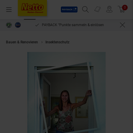
Payback
Prospekte
0
Arti
Menü
Suchfeld einblenden
Filiale finden
Warenkorb
PAYBACK °Punkte sammeln & einlösen
Bauen & Renovieren
Insektenschutz
Schellenberg Insektenschutz-Fens