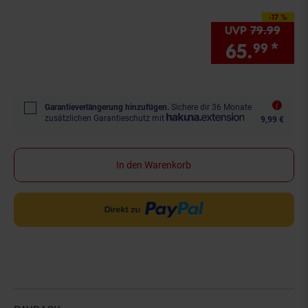
-17 %
Sie Sparen 17 Prozen
UVP
79.
99
UVP 
65.
*
Sie
99
Garantieverlängerung hinzufügen.
Sichere dir 36 Monate
zusätzlichen Garantieschutz mit
9,99 €
In den Warenkorb