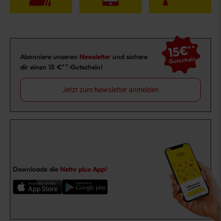
15€
**
Newsletter Anmeldung
Abonniere unseren
Newsletter
und sichere
Gutschein
dir einen 15 €**-Gutschein!
Jetzt zum Newsletter anmelden
Downloade die
Netto plus App!