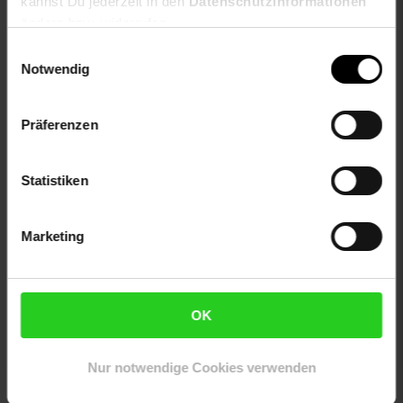
kannst Du jederzeit in den
Datenschutzinformationen
1 x Fiberglas-Gewebe
ändern bzw. widerrufen.
1 x Griff (innen)
1 x Griff (außen)
Einwilligungsauswahl
8 x Schlagkeder
Notwendig
1 x Bürstendichtung
3 x Aluminium-Scharniere
Präferenzen
2 x Neodym-Magnet
35 x Schrauben
1 x Metallbohrer, 2 mm
Statistiken
4 x Klickleiste für Stoßblech
1 x Cuttermesser
1 x Montageanleitung
Marketing
Artikelnummer: 2503873000
EAN: 4003971700951
Artikel gehört zur Kategorie:
Insektenschutz
OK
Nur notwendige Cookies verwenden
Versandinformationen