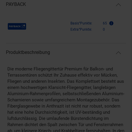
PAYBACK
Payback Punkte
Basis°Punkte:
65
Extra°Punkte:
0
Produktbeschreibung
Die moderne Fliegengittertür Premium für Balkon- und
Terrassentüren schützt Ihr Zuhause effektiv vor Mücken,
Fliegen und anderen Insekten. Das Komplettset besteht aus
einem hochwertigen Klarsicht-Fliegengitter, langlebigen
Aluminium-Rahmenprofilen, selbstschließenden Aluminium-
Scharnieren sowie umfangreichem Montagezubehör. Das
Fiberglasgewebe in Anthrazit ist nicht nur robust, sondern
hat eine hohe Durchsichtigkeit, ist UV-beständig und
luftdurchlässig. Die umlaufende Bürstendichtung im
Rahmen dichtet den Spalt zwischen Tür und Fensterrahmen
ab, um kleinere Kriech- und Krabbeltiere fernzuhalten. In den