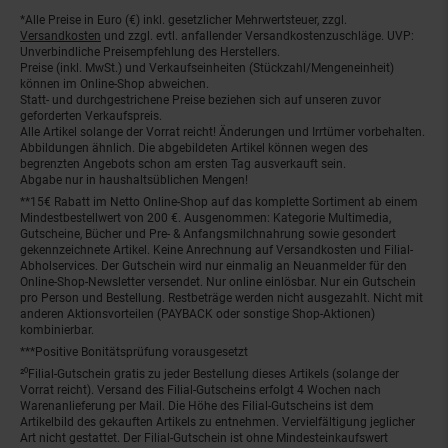
*Alle Preise in Euro (€) inkl. gesetzlicher Mehrwertsteuer, zzgl.
Fußnoten
Versandkosten
und zzgl. evtl. anfallender Versandkostenzuschläge. UVP:
Unverbindliche Preisempfehlung des Herstellers.
Preise (inkl. MwSt.) und Verkaufseinheiten (Stückzahl/Mengeneinheit)
können im Online-Shop abweichen.
Statt- und durchgestrichene Preise beziehen sich auf unseren zuvor
geforderten Verkaufspreis.
Alle Artikel solange der Vorrat reicht! Änderungen und Irrtümer vorbehalten.
Abbildungen ähnlich. Die abgebildeten Artikel können wegen des
begrenzten Angebots schon am ersten Tag ausverkauft sein.
Abgabe nur in haushaltsüblichen Mengen!
**15€ Rabatt im Netto Online-Shop auf das komplette Sortiment ab einem
Mindestbestellwert von 200 €. Ausgenommen: Kategorie Multimedia,
Gutscheine, Bücher und Pre- & Anfangsmilchnahrung sowie gesondert
gekennzeichnete Artikel. Keine Anrechnung auf Versandkosten und Filial-
Abholservices. Der Gutschein wird nur einmalig an Neuanmelder für den
Online-Shop-Newsletter versendet. Nur online einlösbar. Nur ein Gutschein
pro Person und Bestellung. Restbeträge werden nicht ausgezahlt. Nicht mit
anderen Aktionsvorteilen (PAYBACK oder sonstige Shop-Aktionen)
kombinierbar.
***Positive Bonitätsprüfung vorausgesetzt
²⁰Filial-Gutschein gratis zu jeder Bestellung dieses Artikels (solange der
Vorrat reicht). Versand des Filial-Gutscheins erfolgt 4 Wochen nach
Warenanlieferung per Mail. Die Höhe des Filial-Gutscheins ist dem
Artikelbild des gekauften Artikels zu entnehmen. Vervielfältigung jeglicher
Art nicht gestattet. Der Filial-Gutschein ist ohne Mindesteinkaufswert