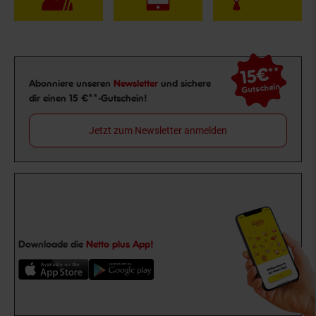
15€
**
Newsletter Anmeldung
Abonniere unseren
Newsletter
und sichere
Gutschein
dir einen 15 €**-Gutschein!
Jetzt zum Newsletter anmelden
Downloade die
Netto plus App!