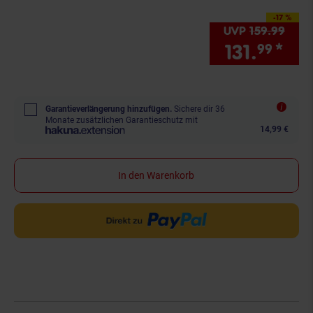
-17 %
Sie Sparen 17 Prozent
UVP
159.
99
UVP 
131.
*
Sie
99
Garantieverlängerung hinzufügen.
Sichere dir 36
Monate zusätzlichen Garantieschutz mit
14,99 €
In den Warenkorb