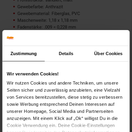
Profilstruktur: sandiert, matt
Gewebefarbe: Anthrazit
Gewebematerial: Fiberglas, PVC
Maschenweite: 1,18 x 1,18 mm
Fadenstärke: .009 = 0,228 mm
Offene Fläche: 70,2 %
Temperaturbeständigkeit: -25°C bis 100°C
Feuerbeständigkeit: selbstlöschend innerhalb 10
Sekunden nach Entfernen der Flammquelle
Zustimmung
Details
Über Cookies
UV-beständig: Ja
Abwaschbar: Ja
Wir verwenden Cookies!
Lieferumfang
Wir nutzen Cookies und andere Techniken, um unsere
6 x Aluminium-Rahmenprofil
Seiten sicher und zuverlässig anzubieten, eine Vielzahl
2 x Aluminium-Mittelsprossenprofil
von Services bereitzustellen, diese stetig zu verbessern
1 x Aluminium-Stoßblech
sowie Werbung entsprechend Deinen Interessen auf
2 x Mittelsprossen T-Verbinder
unserer Homepage, Social Media und Partnerseiten
2 x Mittelsprossenverbinder
anzuzeigen. Mit einem Klick auf „Ok“ willigst Du in die
4 x Eckverbinder
Cookie Verwendung ein. Deine Cookie-Einstellungen
4 x Eckverbinderkappen