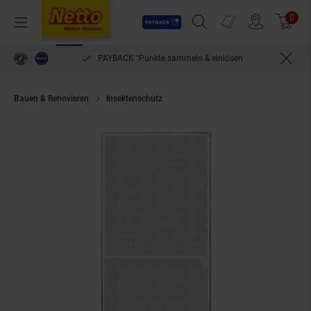
Payback
Prospekte
0
Arti
Menü
Suchfeld einblenden
Filiale finden
Warenkorb
PAYBACK °Punkte sammeln & einlösen
Bauen & Renovieren
Insektenschutz
Schellenberg Fliegengittertür Prem