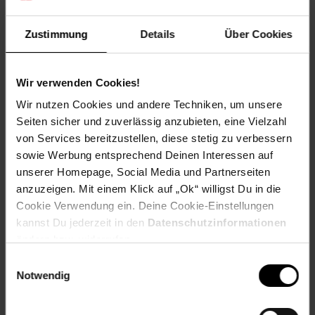
Artikelnummer: 2505339000
Zustimmung
Details
Über Cookies
EAN: 4003971731955
Artikel gehört zur Kategorie:
Auto
Wir verwenden Cookies!
Wir nutzen Cookies und andere Techniken, um unsere
Seiten sicher und zuverlässig anzubieten, eine Vielzahl
Versandinformationen
von Services bereitzustellen, diese stetig zu verbessern
sowie Werbung entsprechend Deinen Interessen auf
Herstellerinformationen
unserer Homepage, Social Media und Partnerseiten
anzuzeigen. Mit einem Klick auf „Ok“ willigst Du in die
Cookie Verwendung ein. Deine Cookie-Einstellungen
kannst Du jederzeit in den
Datenschutzinformationen
ändern bzw. widerrufen.
Fußzeile
Weitere Online-Angebote
Einwilligungsauswahl
Notwendig
Netto Reisen
TV-Shop
Weinwelt