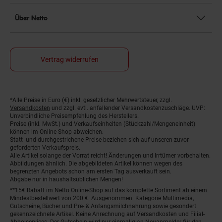
Über Netto
Vertrag widerrufen
*Alle Preise in Euro (€) inkl. gesetzlicher Mehrwertsteuer, zzgl.
Fußnoten
Versandkosten
und zzgl. evtl. anfallender Versandkostenzuschläge. UVP:
Unverbindliche Preisempfehlung des Herstellers.
Preise (inkl. MwSt.) und Verkaufseinheiten (Stückzahl/Mengeneinheit)
können im Online-Shop abweichen.
Statt- und durchgestrichene Preise beziehen sich auf unseren zuvor
geforderten Verkaufspreis.
Alle Artikel solange der Vorrat reicht! Änderungen und Irrtümer vorbehalten.
Abbildungen ähnlich. Die abgebildeten Artikel können wegen des
begrenzten Angebots schon am ersten Tag ausverkauft sein.
Abgabe nur in haushaltsüblichen Mengen!
**15€ Rabatt im Netto Online-Shop auf das komplette Sortiment ab einem
Mindestbestellwert von 200 €. Ausgenommen: Kategorie Multimedia,
Gutscheine, Bücher und Pre- & Anfangsmilchnahrung sowie gesondert
gekennzeichnete Artikel. Keine Anrechnung auf Versandkosten und Filial-