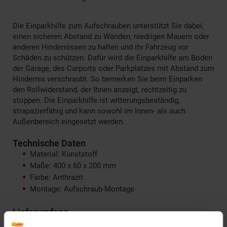
Die Einparkhilfe zum Aufschrauben unterstützt Sie dabei,
einen sicheren Abstand zu Wänden, niedrigen Mauern oder
anderen Hindernissen zu halten und ihr Fahrzeug vor
Schäden zu schützen. Dafür wird die Einparkhilfe am Boden
der Garage, des Carports oder Parkplatzes mit Abstand zum
Hindernis verschraubt. So bemerken Sie beim Einparken
den Rollwiderstand, der Ihnen anzeigt, rechtzeitig zu
stoppen. Die Einparkhilfe ist witterungsbeständig,
strapazierfähig und kann sowohl im Innen- als auch
Außenbereich eingesetzt werden.
Technische Daten
Material: Kunststoff
Maße: 400 x 60 x 200 mm
Farbe: Anthrazit
Montage: Aufschraub-Montage
Lieferumfang
1 x Einparkhilfe